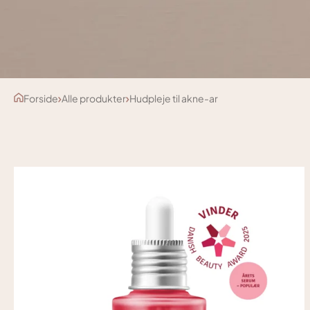
Forside
Alle produkter
Hudpleje til akne-ar