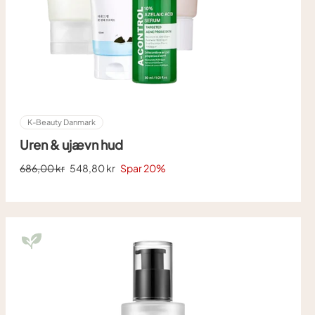
K-Beauty Danmark
Uren & ujævn hud
Normal
Tilbudspris
686,00 kr
548,80 kr
Spar 20%
pris