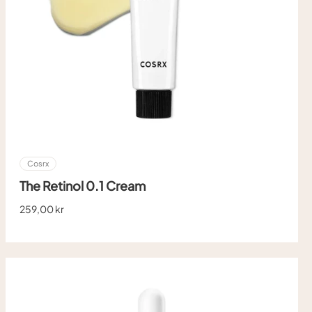
Cosrx
The Retinol 0.1 Cream
259,00 kr