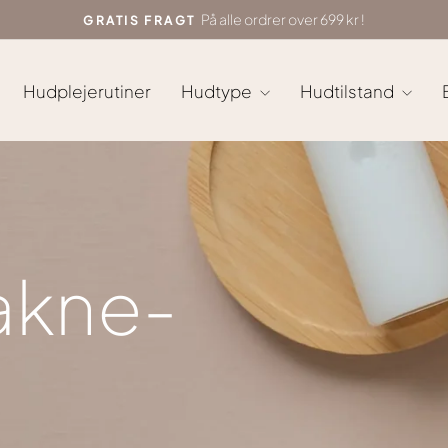
På alle ordrer over 699 kr !
GRATIS FRAGT
Sæt
diasshow
på
Hudplejerutiner
Hudtype
Hudtilstand
pause
 akne-