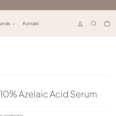
Log ind
Søg
In
rands
Kontakt
 10% Azelaic Acid Serum
g urenheder