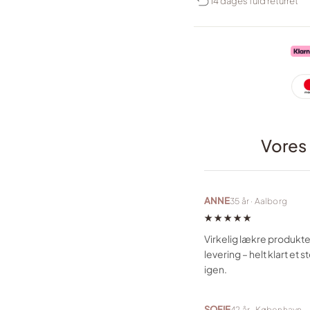
14 dages fuld returret
Vores
ANNE
35 år · Aalborg
★★★★★
Virkelig lækre produkte
levering – helt klart et 
igen.
SOFIE
42 år · København