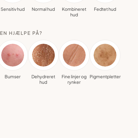
Sensitiv hud
Normal hud
Kombineret
Fedtet hud
hud
EN HJÆLPE PÅ?
Bumser
Dehydreret
Fine linjer og
Pigmentpletter
hud
rynker