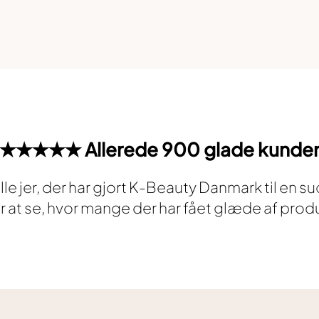
★★★★★ Allerede 900 glade kunde
 alle jer, der har gjort K-Beauty Danmark til en s
er at se, hvor mange der har fået glæde af prod