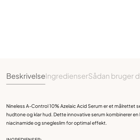
Beskrivelse
Ingredienser
Sådan bruger d
Nineless A-Control 10% Azelaic Acid Serum er et målrettet s
hudtone og klar hud. Dette innovative serum kombinerer en 
niacinamide og snegleslim for optimal effekt.
INGREDIENSER: