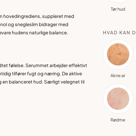
Tør hud
m hovedingrediens, suppleret med
henol og snegleslim bidrager med
vare hudens naturlige balance.
HVAD KAN D
dtet følelse. Serummet arbejder effektivt
dig tilfører fugt og næring. De aktive
Akne ar
en balanceret hud. Særligt velegnet til
Rødme