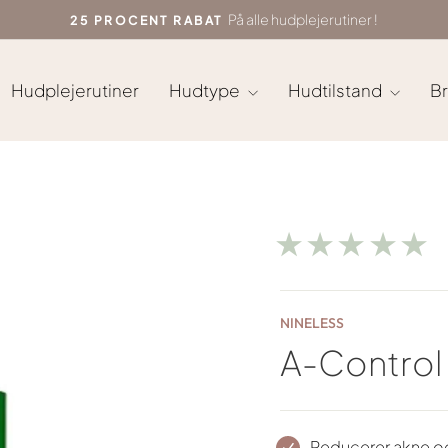
På alle hudplejerutiner !
25 PROCENT RABAT
Sæt
diasshow
på
Hudplejerutiner
Hudtype
Hudtilstand
B
pause
★★★★★
NINELESS
A-Control
Reducerer akne o