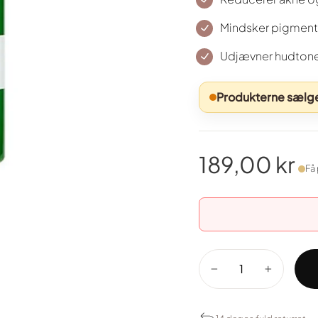
Mindsker pigmente
Udjævner hudtone 
Produkterne sælges
189,00 kr
Få 
Normal
pris
−
+