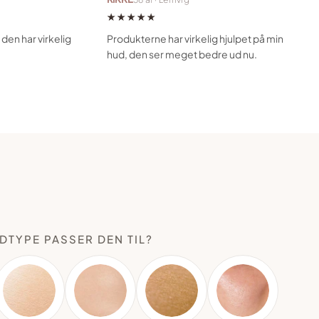
★★★★★
den har virkelig
Produkterne har virkelig hjulpet på min
hud, den ser meget bedre ud nu.
DTYPE PASSER DEN TIL?