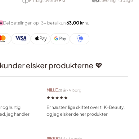
Fri fragt over 699 kr
Levering 1-3 dage
Del betalingen op i 3 – betal kun
63,00 kr
nu
 kunder elsker produkterne
💖
MILLE
28 år · Viborg
★★★★★
r og hurtig
Er næsten lige skiftet over til K-Beauty,
sted, jeg handler
og jeg elsker de her produkter.
RIKKE
38 år · Lemvig