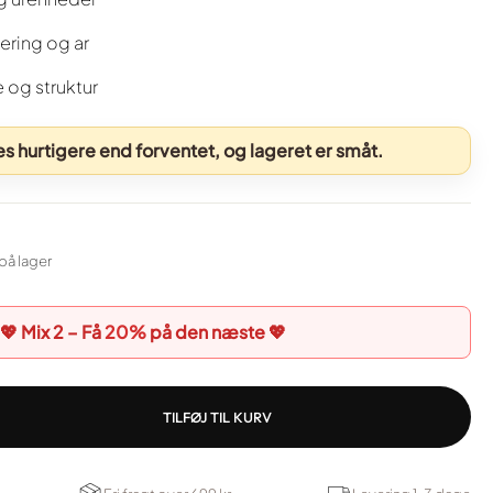
ring og ar
og struktur
 hurtigere end forventet, og lageret er småt.
på lager
💖 Mix 2 – Få
20%
på den næste 💖
TILFØJ TIL KURV