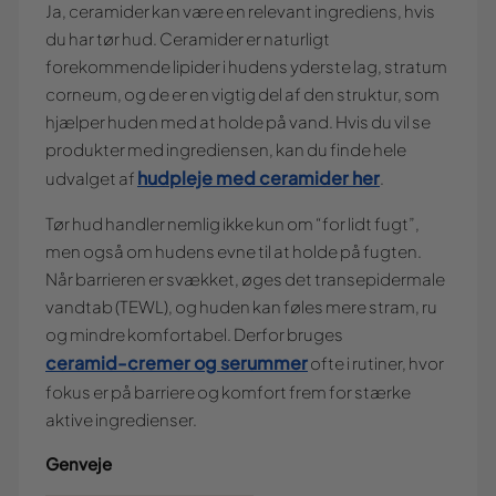
Ja, ceramider kan være en relevant ingrediens, hvis
du har tør hud. Ceramider er naturligt
forekommende lipider i hudens yderste lag, stratum
corneum, og de er en vigtig del af den struktur, som
hjælper huden med at holde på vand. Hvis du vil se
produkter med ingrediensen, kan du finde hele
hudpleje med ceramider her
udvalget af
.
Tør hud handler nemlig ikke kun om “for lidt fugt”,
men også om hudens evne til at holde på fugten.
Når barrieren er svækket, øges det transepidermale
vandtab (TEWL), og huden kan føles mere stram, ru
og mindre komfortabel. Derfor bruges
ceramid-cremer og serummer
ofte i rutiner, hvor
fokus er på barriere og komfort frem for stærke
aktive ingredienser.
Genveje