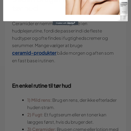
tør hud
Ceramider er nemme at integrere i en
hudplejerutine, fordi de passer ind i de fleste
hudtyper og ofte findes i fugtighedscremer og
serummer. Mange vælger at bruge
ceramid-produkter
både morgen og aften som
en fast base i rutinen.
En enkel rutine til tør hud
1) Mild rens:
Brug en rens, der ikke efterlader
huden stram.
2) Fugt:
Et fugtserum eller en toner kan
lægges først, hvis du bruger det.
3) Ceramider:
Brug en creme eller lotion med