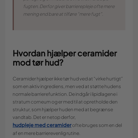
fugten. Derfor giver barrierepleje ofte mere
mening end bare at tilføre “mere fugt”.
Hvordan hjælper ceramider
mod tør hud?
Ceramider hjælper ikke tør hud ved at “virke hurtigt”
som en aktiv ingrediens, men ved at støtte hudens
normale barrierefunktion. De indgår i lipidlagene i
stratum corneum og er med til at opretholde den
struktur, som hjælper huden med at begrænse
vandtab. Det er netop derfor,
hudpleje med ceramider
ofte bruges som en del
af en mere barrierevenlig rutine.