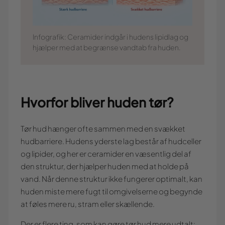
Infografik: Ceramider indgår i hudens lipidlag og
hjælper med at begrænse vandtab fra huden.
Hvorfor bliver huden tør?
Tør hud hænger ofte sammen med en svækket
hudbarriere. Hudens yderste lag består af hudceller
og lipider, og her er ceramider en væsentlig del af
den struktur, der hjælper huden med at holde på
vand. Når denne struktur ikke fungerer optimalt, kan
huden miste mere fugt til omgivelserne og begynde
at føles mere ru, stram eller skællende.
Der er flere ting, som kan gøre tør hud mere udtalt: