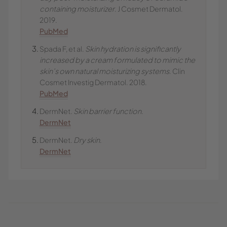
containing moisturizer
. J Cosmet Dermatol.
2019.
PubMed
Spada F, et al.
Skin hydration is significantly
increased by a cream formulated to mimic the
skin’s own natural moisturizing systems
. Clin
Cosmet Investig Dermatol. 2018.
PubMed
DermNet.
Skin barrier function
.
DermNet
DermNet.
Dry skin
.
DermNet