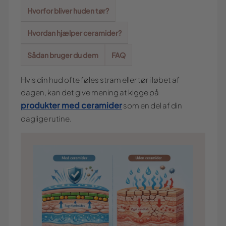
Hvorfor bliver huden tør?
Hvordan hjælper ceramider?
Sådan bruger du dem
FAQ
Hvis din hud ofte føles stram eller tør i løbet af
dagen, kan det give mening at kigge på
produkter med ceramider
som en del af din
daglige rutine.