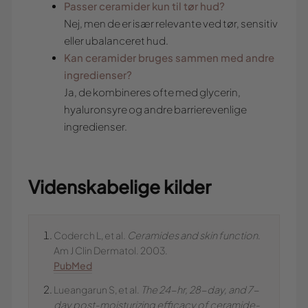
Passer ceramider kun til tør hud?
Nej, men de er især relevante ved tør, sensitiv
eller ubalanceret hud.
Kan ceramider bruges sammen med andre
ingredienser?
Ja, de kombineres ofte med glycerin,
hyaluronsyre og andre barrierevenlige
ingredienser.
Videnskabelige kilder
Coderch L, et al.
Ceramides and skin function
.
Am J Clin Dermatol. 2003.
PubMed
Lueangarun S, et al.
The 24-hr, 28-day, and 7-
day post-moisturizing efficacy of ceramide-