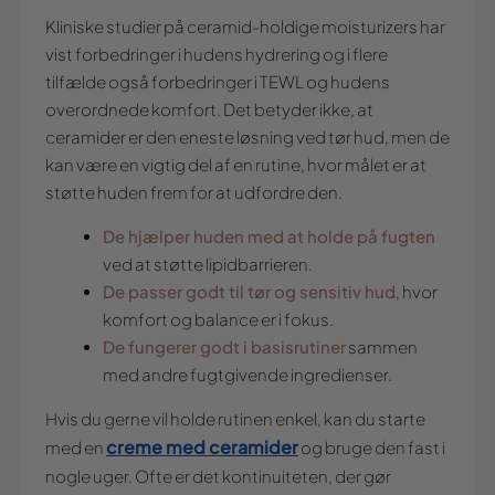
Kliniske studier på ceramid-holdige moisturizers har
vist forbedringer i hudens hydrering og i flere
tilfælde også forbedringer i TEWL og hudens
overordnede komfort. Det betyder ikke, at
ceramider er den eneste løsning ved tør hud, men de
kan være en vigtig del af en rutine, hvor målet er at
støtte huden frem for at udfordre den.
De hjælper huden med at holde på fugten
ved at støtte lipidbarrieren.
De passer godt til tør og sensitiv hud
, hvor
komfort og balance er i fokus.
De fungerer godt i basisrutiner
sammen
med andre fugtgivende ingredienser.
Hvis du gerne vil holde rutinen enkel, kan du starte
creme med ceramider
med en
og bruge den fast i
nogle uger. Ofte er det kontinuiteten, der gør