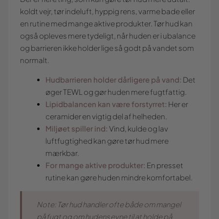
koldt vejr, tør indeluft, hyppig rens, varme bade eller
en rutine med mange aktive produkter. Tør hud kan
også opleves mere tydeligt, når huden er i ubalance
og barrieren ikke holder lige så godt på vandet som
normalt.
Hudbarrieren holder dårligere på vand:
Det
øger TEWL og gør huden mere fugtfattig.
Lipidbalancen kan være forstyrret:
Her er
ceramider en vigtig del af helheden.
Miljøet spiller ind:
Vind, kulde og lav
luftfugtighed kan gøre tør hud mere
mærkbar.
For mange aktive produkter:
En presset
rutine kan gøre huden mindre komfortabel.
Note: Tør hud handler ofte både om mangel
på fugt og om hudens evne til at holde på