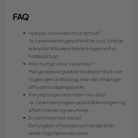
FAQ
Hjælper ceramider mod tør hud?
Ja, ceramider bruges ofte til tør hud, fordi de
er knyttet til hudens barriere og evne til at
holde på fugt.
Hvor hurtigt virker ceramider?
Mange oplever gradvist bedre komfort over
nogle ugers stabil brug, men det afhænger
af hudens udgangspunkt.
Kan jeg bruge ceramider hver dag?
Ja, ceramider bruges typisk både morgen og
aften i cremer og serummer.
Er ceramider nok alene?
De fungerer ofte bedst som en del af en
enkel, fugtstøttende rutine.