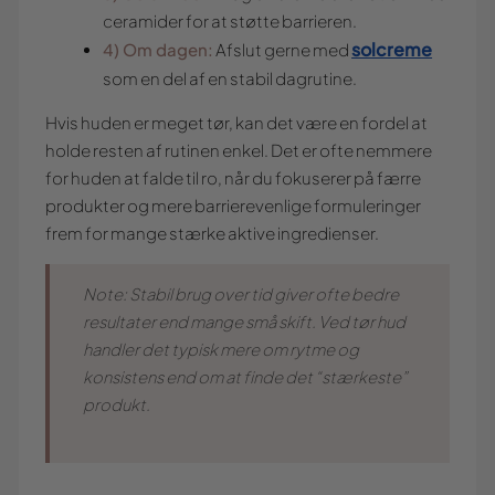
ceramider for at støtte barrieren.
solcreme
4) Om dagen:
Afslut gerne med
som en del af en stabil dagrutine.
Hvis huden er meget tør, kan det være en fordel at
holde resten af rutinen enkel. Det er ofte nemmere
for huden at falde til ro, når du fokuserer på færre
produkter og mere barrierevenlige formuleringer
frem for mange stærke aktive ingredienser.
Note: Stabil brug over tid giver ofte bedre
resultater end mange små skift. Ved tør hud
handler det typisk mere om rytme og
konsistens end om at finde det “stærkeste”
produkt.