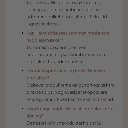
Ja, de fleste Heimish produkter er fri for
kunstig parfume, parabener, silikone,
udtørrende alkohol og sulfater. Tjek altid
ingredienslisten.
Kan Heimish bruges sammen med andre
hudplejemærker?
Ja, Heimish passer ind i enhver
hudplejerutine og kan kombineres med
produkter fra andre mærker.
Hvordan opbevarer jeg bedst Heimish
produkter?
Opbevar produkterne køligt, tørt og væk fra
direkte sollys. Nogle vælger at opbevare
rens og serum i køleskab for ekstra friskhed.
Hvor længe holder Heimish produkter efter
åbning?
De fleste Heimish produkter holder 12