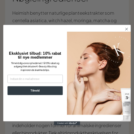
Heimish benytter naturlige planteekstrakter som
centella asiatica, witch hazel, moringa, matcha og
aloe vera. Produkterne er formuleret uden kunstig
parfume, parabener, silikone, udtørrende alkohol og
sulfater. Alle ingredienser er nøje udvalgt for at give
maksimal effekt med minimal irritation – uanset om
Eksklusivt tilbud: 10% rabat
til nye medlemmer
du vælger rens, toner, serum eller creme.
Tilmeld dig vores nyhedsmail, få 10% rabat og
adgang til eksklusive K-Beauty tilbud og
inspirerende skønhedstips.
Heimish arbejder med transparens og sikkerhed, så du
EMAIL
altid kan se præcis, hvad du påfører din hud.
Tilmeld
Vegansk
Mange Heimish produkter er veganske og
certificeret af EVE Vegan. Det betyder, at de ikke
indeholder nogen former for animalske ingredienser
eller biprodukter. Tjek altid produktbeskrivelsen for