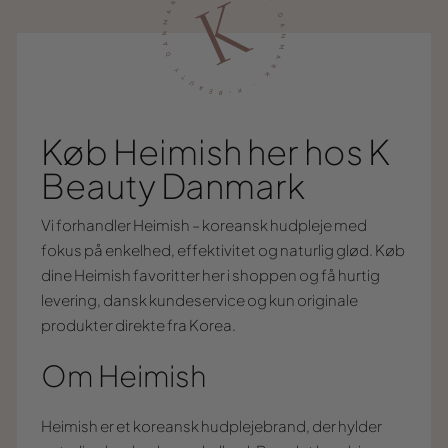
Køb Heimish her hos K
Beauty Danmark
Vi forhandler Heimish – koreansk hudpleje med
fokus på enkelhed, effektivitet og naturlig glød. Køb
dine Heimish favoritter her i shoppen og få hurtig
levering, dansk kundeservice og kun originale
produkter direkte fra Korea.
Om Heimish
Heimish er et koreansk hudplejebrand, der hylder