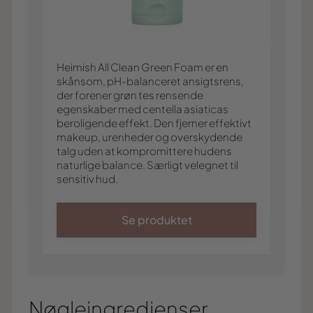
Heimish All Clean Green Foam er en
skånsom, pH-balanceret ansigtsrens,
der forener grøn tes rensende
egenskaber med centella asiaticas
beroligende effekt. Den fjerner effektivt
makeup, urenheder og overskydende
talg uden at kompromittere hudens
naturlige balance. Særligt velegnet til
sensitiv hud.
Se produktet
Nøgleingredienser