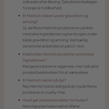
måneder efter åbning. Tjek altid emballagen
for præcis holdbarhed.
Er Heimish sikkert under graviditet og
amning?
Ja, de fleste Heimish produkter er udviklet
med sikre ingredienser og kan bruges under
både graviditet og amning. Ved særlig
sensitivitet anbefales en patch-test.
Indeholder Heimish produkter animalske
ingredienser?
Mange produkter er veganske, men tjek altid
produktbeskrivelsen for at være sikker.
Er Heimish testet på dyr?
Nej, Heimish tester aldrig på dyr og de fleste
produkter er cruelty-free.
Hvad gør planteekstrakter for huden?
Naturlige planteekstrakter tilfører