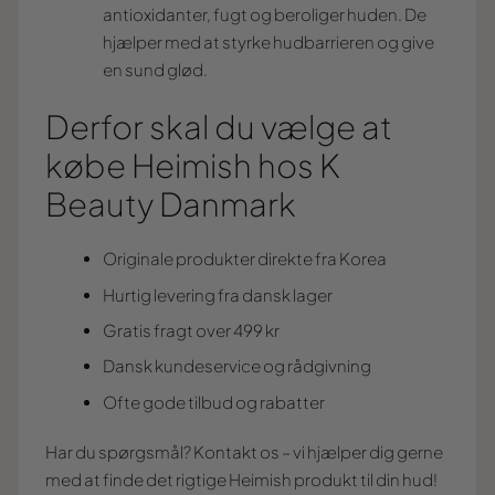
antioxidanter, fugt og beroliger huden. De
hjælper med at styrke hudbarrieren og give
en sund glød.
Derfor skal du vælge at
købe Heimish hos K
Beauty Danmark
Originale produkter direkte fra Korea
Hurtig levering fra dansk lager
Gratis fragt over 499 kr
Dansk kundeservice og rådgivning
Ofte gode tilbud og rabatter
Har du spørgsmål? Kontakt os – vi hjælper dig gerne
med at finde det rigtige Heimish produkt til din hud!