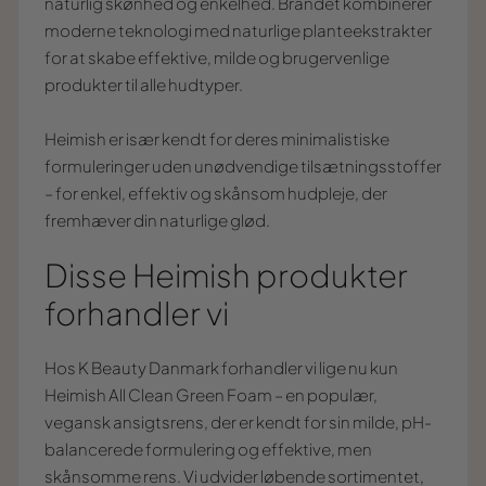
naturlig skønhed og enkelhed. Brandet kombinerer
moderne teknologi med naturlige planteekstrakter
for at skabe effektive, milde og brugervenlige
produkter til alle hudtyper.
Heimish er især kendt for deres minimalistiske
formuleringer uden unødvendige tilsætningsstoffer
– for enkel, effektiv og skånsom hudpleje, der
fremhæver din naturlige glød.
Disse Heimish produkter
forhandler vi
Hos K Beauty Danmark forhandler vi lige nu kun
Heimish All Clean Green Foam – en populær,
vegansk ansigtsrens, der er kendt for sin milde, pH-
balancerede formulering og effektive, men
skånsomme rens. Vi udvider løbende sortimentet,