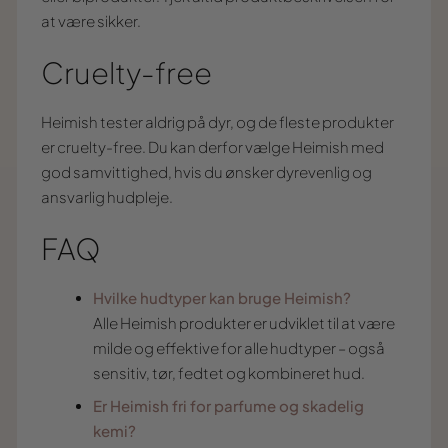
at være sikker.
Cruelty-free
Heimish tester aldrig på dyr, og de fleste produkter
er cruelty-free. Du kan derfor vælge Heimish med
god samvittighed, hvis du ønsker dyrevenlig og
ansvarlig hudpleje.
FAQ
Hvilke hudtyper kan bruge Heimish?
Alle Heimish produkter er udviklet til at være
milde og effektive for alle hudtyper – også
sensitiv, tør, fedtet og kombineret hud.
Er Heimish fri for parfume og skadelig
kemi?