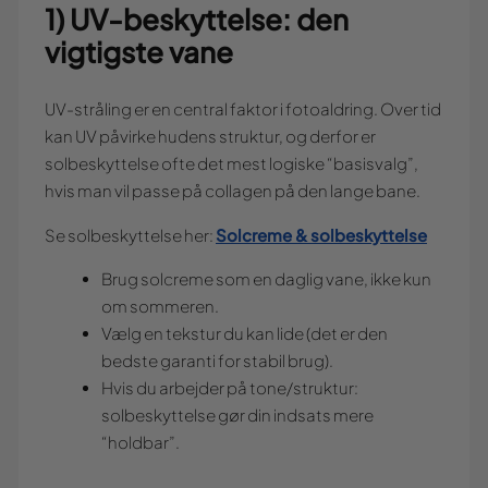
1) UV-beskyttelse: den
vigtigste vane
UV-stråling er en central faktor i fotoaldring. Over tid
kan UV påvirke hudens struktur, og derfor er
solbeskyttelse ofte det mest logiske “basisvalg”,
hvis man vil passe på collagen på den lange bane.
Solcreme & solbeskyttelse
Se solbeskyttelse her:
Brug solcreme som en daglig vane, ikke kun
om sommeren.
Vælg en tekstur du kan lide (det er den
bedste garanti for stabil brug).
Hvis du arbejder på tone/struktur:
solbeskyttelse gør din indsats mere
“holdbar”.