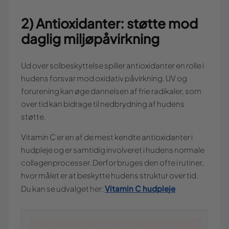
2) Antioxidanter: støtte mod
daglig miljøpåvirkning
Ud over solbeskyttelse spiller antioxidanter en rolle i
hudens forsvar mod oxidativ påvirkning. UV og
forurening kan øge dannelsen af frie radikaler, som
over tid kan bidrage til nedbrydning af hudens
støtte.
Vitamin C er en af de mest kendte antioxidanter i
hudpleje og er samtidig involveret i hudens normale
collagenprocesser. Derfor bruges den ofte i rutiner,
hvor målet er at beskytte hudens struktur over tid.
Vitamin C hudpleje
Du kan se udvalget her: