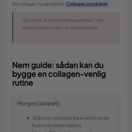
Collagen produkter
Se collagen-hudpleje her:
Den mest “konverterende sandhed”: den
bedste rutine er den, du faktisk bruger.
Nem guide: sådan kan du
bygge en collagen-venlig
rutine
Morgen (simpelt)
Skånsom rens (eller bare vand hvis din
hud trives bedst sådan)