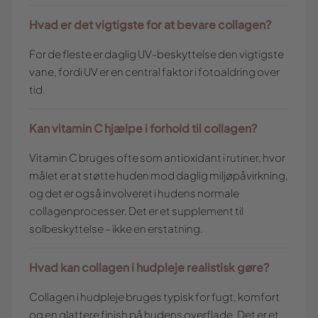
Hvad er det vigtigste for at bevare collagen?
For de fleste er daglig UV-beskyttelse den vigtigste
vane, fordi UV er en central faktor i fotoaldring over
tid.
Kan vitamin C hjælpe i forhold til collagen?
Vitamin C bruges ofte som antioxidant i rutiner, hvor
målet er at støtte huden mod daglig miljøpåvirkning,
og det er også involveret i hudens normale
collagenprocesser. Det er et supplement til
solbeskyttelse – ikke en erstatning.
Hvad kan collagen i hudpleje realistisk gøre?
Collagen i hudpleje bruges typisk for fugt, komfort
og en glattere finish på hudens overflade. Det er et