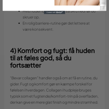
konsekvent.
Hvis huden bliver irriteret, så skru ned før du
skruer op.
En rolig barriere-rutine gør det lettere at
være konsekvent.
4) Komfort og fugt: få huden
til at føles god, så du
fortsætter
“Bevar collagen” handler også om at få en rutine, du
gider. Fugt og komfort gør en kæmpe forskel for
følelsen i hverdagen. Collagen i hudpleje bruges
typisk som et fugtende/komfort-trin på overfladen,
der kan give en mere glat finish og mindre stramhed.