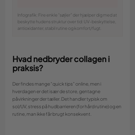
Infografik: Fire enkle “søjler” der hjælper dig med at
beskytte hudens struktur over tid: UV-beskyttelse,
antioxidanter, stabil rutine og komfort/fugt.
Hvad nedbryder collagen i
praksis?
Der findes mange “quick tips” online, men i
hverdagen er det især de store, gentagne
påvirkninger der tæller. Det handler typisk om
sol/UV, stress på hudbarrieren (for hård rutine) og en
rutine, man ikke får brugt konsekvent.