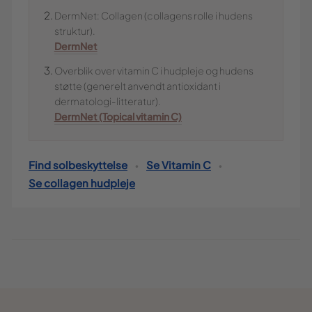
DermNet: Collagen (collagens rolle i hudens
struktur).
DermNet
Overblik over vitamin C i hudpleje og hudens
støtte (generelt anvendt antioxidant i
dermatologi-litteratur).
DermNet (Topical vitamin C)
Find solbeskyttelse
Se Vitamin C
•
•
Se collagen hudpleje