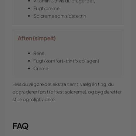
Vitamin C (hvis du bruger det)
Fugt/creme
Solcreme som sidste trin
Aften (simpelt)
Rens
Fugt/komfort-trin (fx collagen)
Creme
Hvis du vil gøre det ekstra nemt: vælg én ting, du
opgraderer først (oftest solcreme), og byg derefter
stille og roligt videre.
FAQ