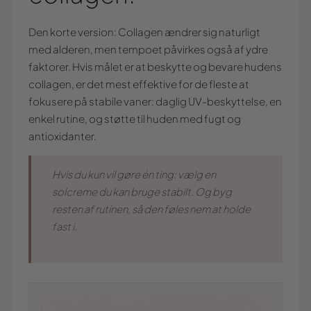
Den korte version: Collagen ændrer sig naturligt
med alderen, men tempoet påvirkes også af ydre
faktorer. Hvis målet er at beskytte og bevare hudens
collagen, er det mest effektive for de fleste at
fokusere på stabile vaner: daglig UV-beskyttelse, en
enkel rutine, og støtte til huden med fugt og
antioxidanter.
Hvis du kun vil gøre én ting: vælg en
solcreme du kan bruge stabilt. Og byg
resten af rutinen, så den føles nem at holde
fast i.