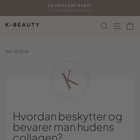
Gå
25 PROCENT RABAT
til
På alle hudplejerutiner !
Sæt
indhold
diasshow
Søg
Side n
In
på
pause
feb. 20 2026
Hvordan beskytter og
bevarer man hudens
collagen?