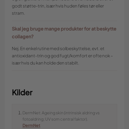
godt støtte-trin, især hvis huden føles tør eller
stram.
Skal jeg bruge mange produkter for at beskytte
collagen?
Nej. En enkel rutine med solbeskyttelse, evt. et
antioxidant-trin og god fugt/komfort er ofte nok –
især hvis du kan holde den stabilt.
Kilder
DermNet: Ageing skin (intrinsisk aldring vs
fotoaldring; UV som central faktor).
DermNet