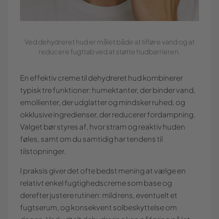
Ved dehydreret hud er målet både at tilføre vand og at
reducere fugttab ved at støtte hudbarrieren.
En effektiv creme til dehydreret hud kombinerer
typisk tre funktioner: humektanter, der binder vand,
emollienter, der udglatter og mindsker ruhed, og
okklusive ingredienser, der reducerer fordampning.
Valget bør styres af, hvor stram og reaktiv huden
føles, samt om du samtidig har tendens til
tilstopninger.
I praksis giver det ofte bedst mening at vælge en
relativt enkel fugtighedscreme som base og
derefter justere rutinen: mild rens, eventuelt et
fugtserum, og konsekvent solbeskyttelse om