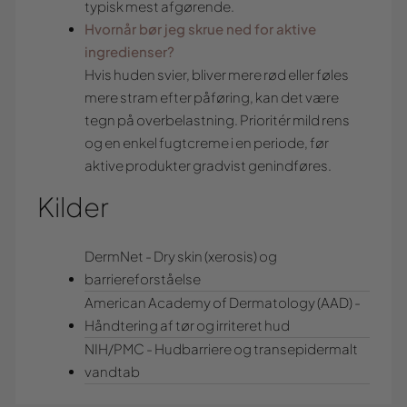
typisk mest afgørende.
Hvornår bør jeg skrue ned for aktive
ingredienser?
Hvis huden svier, bliver mere rød eller føles
mere stram efter påføring, kan det være
tegn på overbelastning. Prioritér mild rens
og en enkel fugtcreme i en periode, før
aktive produkter gradvist genindføres.
Kilder
DermNet - Dry skin (xerosis) og
barriereforståelse
American Academy of Dermatology (AAD) -
Håndtering af tør og irriteret hud
NIH/PMC - Hudbarriere og transepidermalt
vandtab