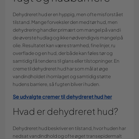
Dehydreret hud er en hyppig, men ofte misforstået
tilstand. Mange forveksler den med tør hud, men
dehydrering handler primært om mangel på vand i
de øverste hudlag og ikke nødvendigvis mangel på
olie. Resultatet kan være stramhed, fine linjer, ru
overflade og en hud, der både kan føles tør og
samtidig få tendens til glans eller tilstopninger. En
creme til dehydreret hud har som mål at øge
vandindholdet i hornlaget og samtidig støtte
hudens barriere, så fugten bliver i huden.
Se udvalgte cremer til dehydreret hud her
Hvad er dehydreret hud?
Dehydreret hud beskriver en tilstand, hvor huden har
nedsat vandindhold og ofte øget transepidermalt