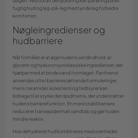
dagen. Ved udtalt dehydrering kan påføring på let
fugtig hud og lag-på-lag med tynde lag forbedre
komforten.
Nøgleingredienser og
hudbarriere
Når formålet er at øge hudens vandindhold, er
glycerin og hyaluronsyre klassiske ingredienser, der
hjælper med at binde vand i hornlaget. Panthenol
anvendes ofte i barrierestøttende formuleringer,
mens ceramider, kolesterol og fedtsyrer kan
bidrage til at styrke den lipidmatrix, der understøtter
hudens barrierefunktion. En mere stabil barriere
reducerer transepidermalt vandtab og gør huden
mindre reaktiv.
Hvis dehydreret hud kombineres med urenheder,