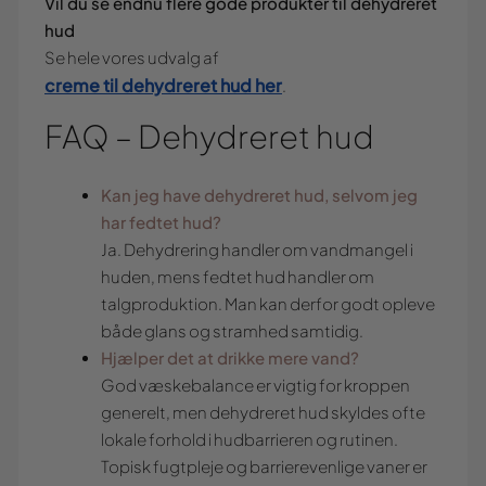
Vil du se endnu flere gode produkter til dehydreret
hud
Se hele vores udvalg af
creme til dehydreret hud her
.
FAQ – Dehydreret hud
Kan jeg have dehydreret hud, selvom jeg
har fedtet hud?
Ja. Dehydrering handler om vandmangel i
huden, mens fedtet hud handler om
talgproduktion. Man kan derfor godt opleve
både glans og stramhed samtidig.
Hjælper det at drikke mere vand?
God væskebalance er vigtig for kroppen
generelt, men dehydreret hud skyldes ofte
lokale forhold i hudbarrieren og rutinen.
Topisk fugtpleje og barrierevenlige vaner er