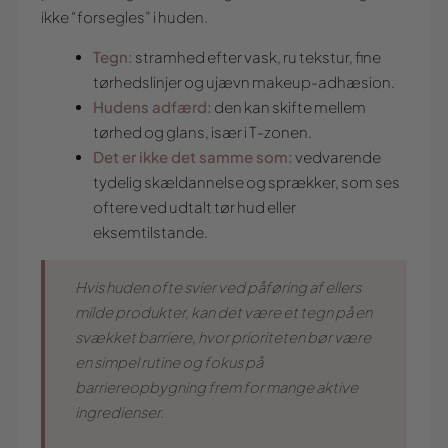
ikke “forsegles” i huden.
Tegn:
stramhed efter vask, ru tekstur, fine
tørhedslinjer og ujævn makeup-adhæsion.
Hudens adfærd:
den kan skifte mellem
tørhed og glans, især i T-zonen.
Det er ikke det samme som:
vedvarende
tydelig skældannelse og sprækker, som ses
oftere ved udtalt tør hud eller
eksemtilstande.
Hvis huden ofte svier ved påføring af ellers
milde produkter, kan det være et tegn på en
svækket barriere, hvor prioriteten bør være
en simpel rutine og fokus på
barriereopbygning frem for mange aktive
ingredienser.