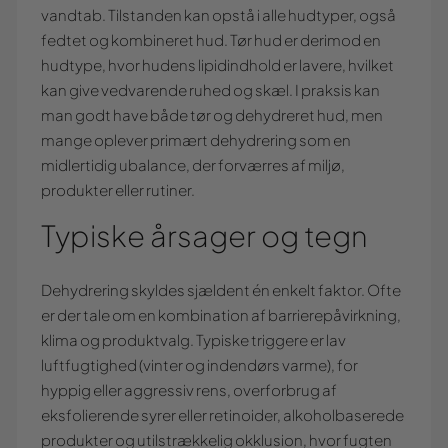
vandtab. Tilstanden kan opstå i alle hudtyper, også
fedtet og kombineret hud. Tør hud er derimod en
hudtype, hvor hudens lipidindhold er lavere, hvilket
kan give vedvarende ruhed og skæl. I praksis kan
man godt have både tør og dehydreret hud, men
mange oplever primært dehydrering som en
midlertidig ubalance, der forværres af miljø,
produkter eller rutiner.
Typiske årsager og tegn
Dehydrering skyldes sjældent én enkelt faktor. Ofte
er der tale om en kombination af barrierepåvirkning,
klima og produktvalg. Typiske triggere er lav
luftfugtighed (vinter og indendørs varme), for
hyppig eller aggressiv rens, overforbrug af
eksfolierende syrer eller retinoider, alkoholbaserede
produkter og utilstrækkelig okklusion, hvor fugten