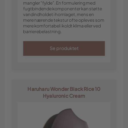
mangler “fylde”. En formulering med
fugtbindende komponenter kan støtte
vandindholdet i hornlaget, mens en
mere nærende tekstur ofte opleves som
mere komfortabel i koldt klima eller ved
barrierebelastning.
Se produktet
Haruharu Wonder Black Rice 10
Hyaluronic Cream