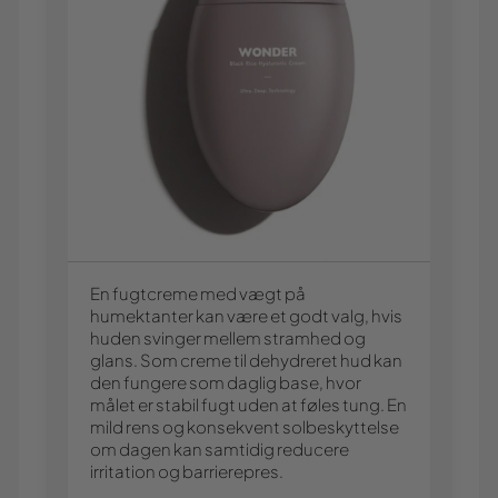
En fugtcreme med vægt på
humektanter kan være et godt valg, hvis
huden svinger mellem stramhed og
glans. Som creme til dehydreret hud kan
den fungere som daglig base, hvor
målet er stabil fugt uden at føles tung. En
mild rens og konsekvent solbeskyttelse
om dagen kan samtidig reducere
irritation og barrierepres.