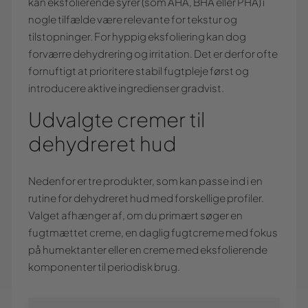
kan eksfolierende syrer (som AHA, BHA eller PHA) i
nogle tilfælde være relevante for tekstur og
tilstopninger. For hyppig eksfoliering kan dog
forværre dehydrering og irritation. Det er derfor ofte
fornuftigt at prioritere stabil fugtpleje først og
introducere aktive ingredienser gradvist.
Udvalgte cremer til
dehydreret hud
Nedenfor er tre produkter, som kan passe ind i en
rutine for dehydreret hud med forskellige profiler.
Valget afhænger af, om du primært søger en
fugtmættet creme, en daglig fugtcreme med fokus
på humektanter eller en creme med eksfolierende
komponenter til periodisk brug.