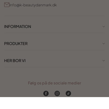
info@k-beautydanmark.dk
INFORMATION
PRODUKTER
HER BOR VI
Følg os på de sociale medier
Facebook
Instagram
TikTok
Webudvikling af
Cavali