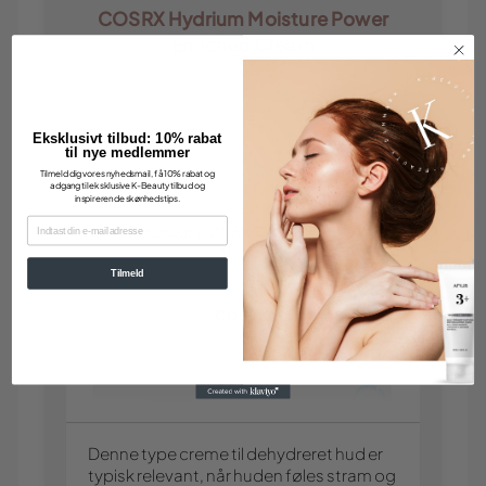
COSRX Hydrium Moisture Power
Enriched Cream
Eksklusivt tilbud: 10% rabat
til nye medlemmer
Tilmeld dig vores nyhedsmail, få 10% rabat og
adgang til eksklusive K-Beauty tilbud og
inspirerende skønhedstips.
EMAIL
Tilmeld
Denne type creme til dehydreret hud er
typisk relevant, når huden føles stram og