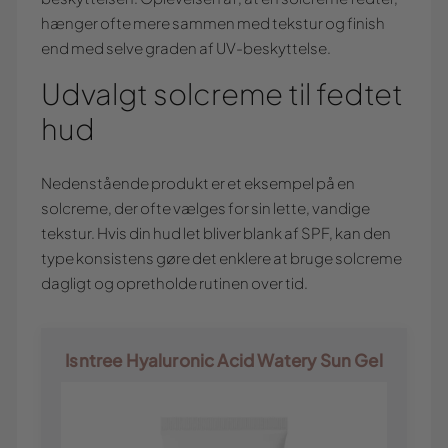
hænger ofte mere sammen med tekstur og finish
end med selve graden af UV-beskyttelse.
Udvalgt solcreme til fedtet
hud
Nedenstående produkt er et eksempel på en
solcreme, der ofte vælges for sin lette, vandige
tekstur. Hvis din hud let bliver blank af SPF, kan den
type konsistens gøre det enklere at bruge solcreme
dagligt og opretholde rutinen over tid.
Isntree Hyaluronic Acid Watery Sun Gel