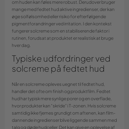
om huden kan føles mere robust. Derudover bruger
mange med fedtet hud aktive ingredienser, der kan
øge solfølsomhed eller risiko for efterfølgende
pigmentforandringer ved irritation. I den kontekst
fungerer solcreme som en stabiliserende faktor i
rutinen, forudsat at produktet er realistisk at bruge
hver dag.
Typiske udfordringer ved
solcreme på fedtet hud
Når en solcreme opleves uegnet til fedtet hud,
handler det ofte om finish og produktfilm. Fedtet
hud har typisk mere synlige porer og en overflade,
hvor produkter kan “skride” i T-zonen. Hvis solcreme
samtidig ikke fjernes grundigt om aftenen, kan film-
dannende ingredienser blive liggende sammen med
talg og døde hudceller. Det kan give en oplevelse af