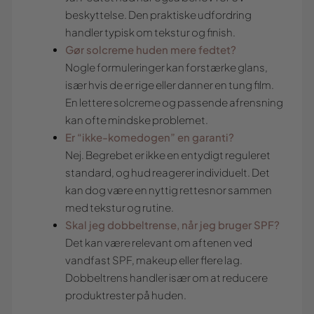
beskyttelse. Den praktiske udfordring
handler typisk om tekstur og finish.
Gør solcreme huden mere fedtet?
Nogle formuleringer kan forstærke glans,
især hvis de er rige eller danner en tung film.
En lettere solcreme og passende afrensning
kan ofte mindske problemet.
Er “ikke-komedogen” en garanti?
Nej. Begrebet er ikke en entydigt reguleret
standard, og hud reagerer individuelt. Det
kan dog være en nyttig rettesnor sammen
med tekstur og rutine.
Skal jeg dobbeltrense, når jeg bruger SPF?
Det kan være relevant om aftenen ved
vandfast SPF, makeup eller flere lag.
Dobbeltrens handler især om at reducere
produktrester på huden.