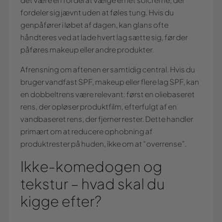
det være en fordel at vælge en let solcreme, der
fordeler sig jævnt uden at føles tung. Hvis du
genpåfører i løbet af dagen, kan glans ofte
håndteres ved at lade hvert lag sætte sig, før der
påføres makeup eller andre produkter.
Afrensning om aftenen er samtidig central. Hvis du
bruger vandfast SPF, makeup eller flere lag SPF, kan
en dobbeltrens være relevant: først en oliebaseret
rens, der opløser produktfilm, efterfulgt af en
vandbaseret rens, der fjerner rester. Dette handler
primært om at reducere ophobning af
produktrester på huden, ikke om at “overrense”.
Ikke-komedogen og
tekstur – hvad skal du
kigge efter?