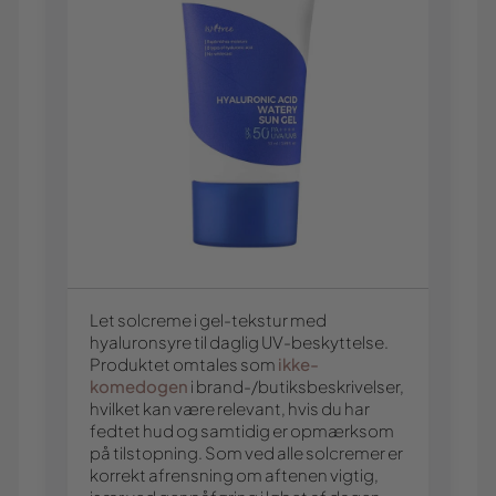
Let solcreme i gel-tekstur med
hyaluronsyre til daglig UV-beskyttelse.
Produktet omtales som
ikke-
komedogen
i brand-/butiksbeskrivelser,
hvilket kan være relevant, hvis du har
fedtet hud og samtidig er opmærksom
på tilstopning. Som ved alle solcremer er
korrekt afrensning om aftenen vigtig,