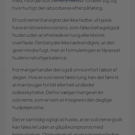
med, hvordan solcremens tekstur fordeler sig, og
hvor hurtigt den absorberes efter påføring.
En solcreme til ansigtet der ikke fedter, vil typisk
have en lettere konsistens, som føles behagelig på
huden uden at efterlade en tung eller klistret
overflade. Det betyder ikke nødvendigvis, at den
giver mindre fugt, men at formuleringen er tilpasset
hudens naturlige balance.
For mange handler det også om komfort i løbet af
dagen. Hvis en solcreme føles tung, kan det føre til,
at man bruger for lidt eller helt undlader
solbeskyttelse. Derfor vælger mange en let
solcreme, som er nem at integrere i den daglige
hudplejerutine.
Det er samtidig vigtigt at huske, at en solcreme godt
kan føles let uden at gå på kompromis med
beskyttelsen. Oplevelsen af, at en solcreme fedter,