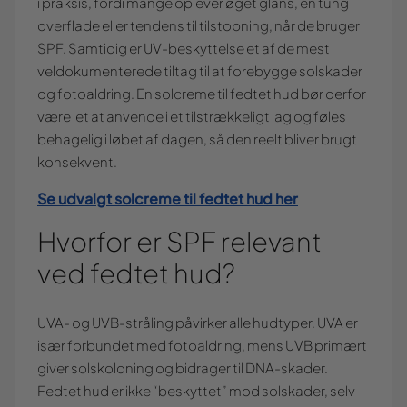
i praksis, fordi mange oplever øget glans, en tung
overflade eller tendens til tilstopning, når de bruger
SPF. Samtidig er UV-beskyttelse et af de mest
veldokumenterede tiltag til at forebygge solskader
og fotoaldring. En solcreme til fedtet hud bør derfor
være let at anvende i et tilstrækkeligt lag og føles
behagelig i løbet af dagen, så den reelt bliver brugt
konsekvent.
Se udvalgt solcreme til fedtet hud her
Hvorfor er SPF relevant
ved fedtet hud?
UVA- og UVB-stråling påvirker alle hudtyper. UVA er
især forbundet med fotoaldring, mens UVB primært
giver solskoldning og bidrager til DNA-skader.
Fedtet hud er ikke “beskyttet” mod solskader, selv