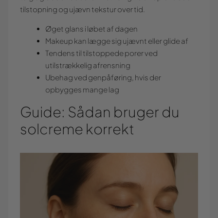
tilstopning og ujævn tekstur over tid.
Øget glans i løbet af dagen
Makeup kan lægge sig ujævnt eller glide af
Tendens til tilstoppede porer ved
utilstrækkelig afrensning
Ubehag ved genpåføring, hvis der
opbygges mange lag
Guide: Sådan bruger du
solcreme korrekt