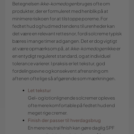
Betegnelsen
ikke-komedogen
bruges ofte om
produkter, der er formuleret med henblik på at
minimere risikoen for at tilstoppe porerne. For
fedtet hud og hud med tendens til urenheder kan
det være en relevant rettesnor, fordi solcreme typisk
bæres i mange timer ad gangen. Det er dog vigtigt
at være opmærksom på, at
ikke-komedogen
ikke er
en entydigt reguleret standard, og at individuel
tolerance varierer. I praksis er let tekstur, god
fordelingsevne og konsekvent afrensning om
aftenen ofte lige så afgørende som mærkningen.
Let tekstur
Gel- og lotionlignende solcremer opleves
ofte mere komfortable på fedtet hud end
meget rige cremer.
Finish der passer til hverdagsbrug
En mere neutral finish kan gøre daglig SPF