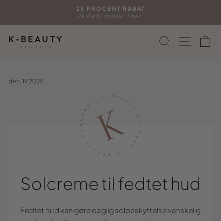
Gå
25 PROCENT RABAT
til
På alle hudplejerutiner !
Sæt
indhold
diasshow
Søg
Side n
In
på
pause
dec. 19 2025
Solcreme til fedtet hud
Fedtet hud kan gøre daglig solbeskyttelse vanskelig