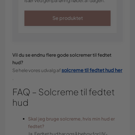
især ved genpåføring i løbet af dagen.
Se produktet
Vil du se endnu flere gode solcremer til fedtet
hud?
solcreme til fedtet hud her
Se hele vores udvalg af
.
FAQ – Solcreme til fedtet
hud
Skal jeg bruge solcreme, hvis min hud er
fedtet?
Ja. Fedtet hud har også behov for UV-