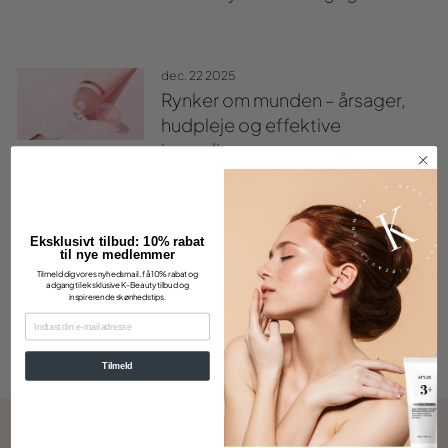
dec. 22 2025
Rynker om munden – årsager,
hudpleje og effektive
ingredienser
dec. 22 2025
Eksklusivt tilbud: 10% rabat
til nye medlemmer
Rynker under øjnene – årsager,
Tilmeld dig vores nyhedsmail, få 10% rabat og
pleje og effektive ingredienser
adgang til eksklusive K-Beauty tilbud og
inspirerende skønhedstips.
EMAIL
Tilmeld