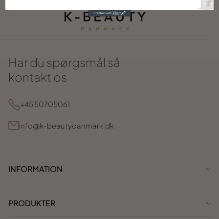
Har du spørgsmål så
kontakt os
+45 50705061
info@k-beautydanmark.dk
INFORMATION
PRODUKTER