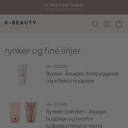
Gå
25 PROCENT RABAT
til
På alle hudplejerutiner !
Sæt
indhold
diasshow
Søg
Side n
In
på
pause
rynker og fine linjer
dec. 22 2025
Rynker: Årsager, forebyggelse
og effektiv hudpleje
dec. 22 2025
Rynker i panden – årsager,
hudpleje og hvorfor
solbeskyttelse er vigtig