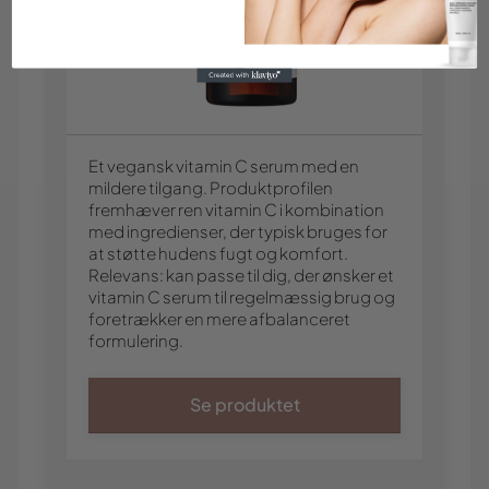
Et vegansk vitamin C serum med en
mildere tilgang. Produktprofilen
fremhæver ren vitamin C i kombination
med ingredienser, der typisk bruges for
at støtte hudens fugt og komfort.
Relevans: kan passe til dig, der ønsker et
vitamin C serum til regelmæssig brug og
foretrækker en mere afbalanceret
formulering.
Se produktet