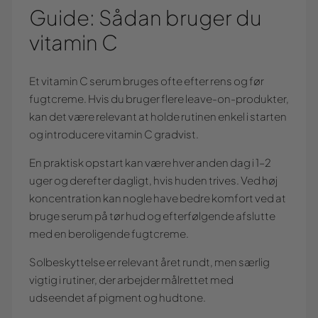
Guide: Sådan bruger du
vitamin C
Et vitamin C serum bruges ofte efter rens og før
fugtcreme. Hvis du bruger flere leave-on-produkter,
kan det være relevant at holde rutinen enkel i starten
og introducere vitamin C gradvist.
En praktisk opstart kan være hver anden dag i 1–2
uger og derefter dagligt, hvis huden trives. Ved høj
koncentration kan nogle have bedre komfort ved at
bruge serum på tør hud og efterfølgende afslutte
med en beroligende fugtcreme.
Solbeskyttelse er relevant året rundt, men særlig
vigtig i rutiner, der arbejder målrettet med
udseendet af pigment og hudtone.