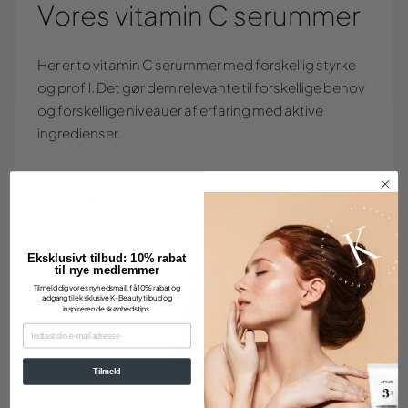
Vores vitamin C serummer
Her er to vitamin C serummer med forskellig styrke
og profil. Det gør dem relevante til forskellige behov
og forskellige niveauer af erfaring med aktive
ingredienser.
Purito SEOUL Pure Vitamin C Serum
Eksklusivt tilbud: 10% rabat
til nye medlemmer
Tilmeld dig vores nyhedsmail, få 10% rabat og
adgang til eksklusive K-Beauty tilbud og
inspirerende skønhedstips.
EMAIL
Tilmeld