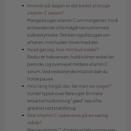
Hvornår på dagen er det bedst at bruge
vitamin C serum?
Mange bruger vitamin C om morgenen, fordi
antioxidanter ofte indgår i en rutine med
solbeskyttelse. Det kan også bruges om
aftenen, hvis huden trives med det.
Hvad gør jeg, hvis min hud svider?
Reducér frekvensen, hold rutinen enkel i en
periode, og overvej et mildere vitamin C
serum. Ved vedvarende irritation bør du
holde pause.
Hvor lang tid går der, før man ser noget?
Vurder typisk over flere uger. En mere
ensartet hudtone og “glød” ses ofte
gradvist ved stabil brug.
Skal vitamin C opbevares på en særlig
måde?
Mange vitamin C-formler er følsomme over