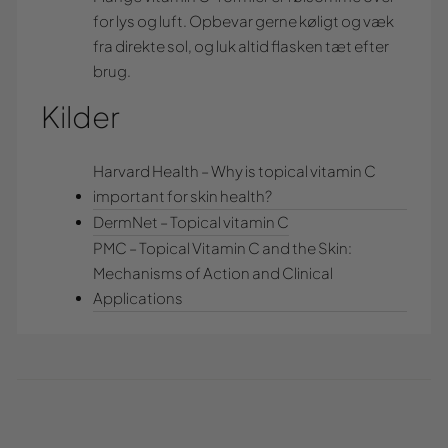
for lys og luft. Opbevar gerne køligt og væk
fra direkte sol, og luk altid flasken tæt efter
brug.
Kilder
Harvard Health – Why is topical vitamin C
important for skin health?
DermNet – Topical vitamin C
PMC – Topical Vitamin C and the Skin:
Mechanisms of Action and Clinical
Applications