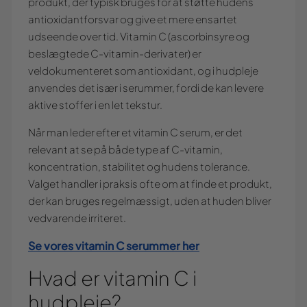
produkt, der typisk bruges for at støtte hudens
antioxidantforsvar og give et mere ensartet
udseende over tid. Vitamin C (ascorbinsyre og
beslægtede C-vitamin-derivater) er
veldokumenteret som antioxidant, og i hudpleje
anvendes det især i serummer, fordi de kan levere
aktive stoffer i en let tekstur.
Når man leder efter et vitamin C serum, er det
relevant at se på både type af C-vitamin,
koncentration, stabilitet og hudens tolerance.
Valget handler i praksis ofte om at finde et produkt,
der kan bruges regelmæssigt, uden at huden bliver
vedvarende irriteret.
Se vores vitamin C serummer her
Hvad er vitamin C i
hudpleje?