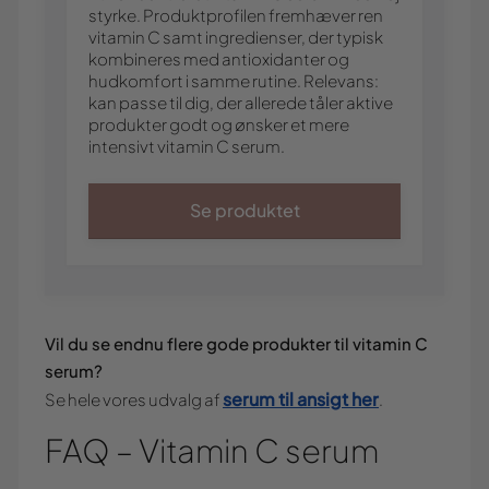
styrke. Produktprofilen fremhæver ren
vitamin C samt ingredienser, der typisk
kombineres med antioxidanter og
hudkomfort i samme rutine. Relevans:
kan passe til dig, der allerede tåler aktive
produkter godt og ønsker et mere
intensivt vitamin C serum.
Se produktet
Vil du se endnu flere gode produkter til vitamin C
serum?
serum til ansigt her
Se hele vores udvalg af
.
FAQ – Vitamin C serum