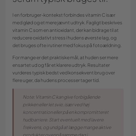
I en forbruger-kontekst forbindes vitamin C især
med glød og et mere jævnt udtryk. Fagligt beskrives
vitamin C som en antioxidant, der kan bidrage til at
reducere oxidativt stress i hudens øverste lag, og
det bruges ofte i rutiner med fokus på fotoældning.
For mange er det praktiske mål, at huden ser mere
ensartet ud og får et klarere udtryk. Resultater
vurderes typisk bedst ved konsekvent brug over
flere uger, da hudens processer tager tid.
Note: Vitamin C kan give forbigående
prikken eller let svie, især ved høj
koncentration eller på en kompromitteret
hudbarriere. Start eventuelt med lavere
frekvens, og undgå at lægge mange aktive
produkter ovenpå samme dag i