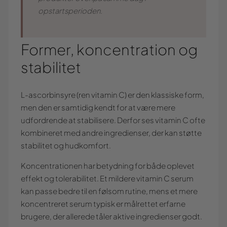
opstartsperioden.
Former, koncentration og
stabilitet
L-ascorbinsyre (ren vitamin C) er den klassiske form,
men den er samtidig kendt for at være mere
udfordrende at stabilisere. Derfor ses vitamin C ofte
kombineret med andre ingredienser, der kan støtte
stabilitet og hudkomfort.
Koncentrationen har betydning for både oplevet
effekt og tolerabilitet. Et mildere vitamin C serum
kan passe bedre til en følsom rutine, mens et mere
koncentreret serum typisk er målrettet erfarne
brugere, der allerede tåler aktive ingredienser godt.