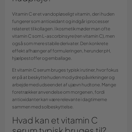
Vitamin C er et vandopløseligt vitamin, der i huden
fungerer som antioxidant og indgår i processer
relateret til kollagen. I kosmetik møder man ofte
vitamin C som L-ascorbinsyre (ren vitamin C), men
også som mere stabile derivater. Den konkrete
effekt afhænger af formuleringen, herunder pH,
hjælpestoffer og emballage.
Et vitamin C serum bruges typisk i rutiner, hvor fokus
er på at beskytte huden mod ydre påvirkninger og
arbejde med udseendet af ujævn hudtone. Mange
foretrækker anvendelse om morgenen, fordi
antioxidanter kan være relevante i dagtimerne
sammen med solbeskyttelse.
Hvad kan et vitamin C
serum typisk bruges til?