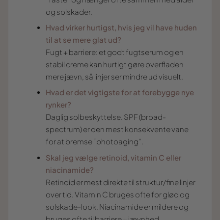
og solskader.
Hvad virker hurtigst, hvis jeg vil have huden
til at se mere glat ud?
Fugt + barriere: et godt fugtserum og en
stabil creme kan hurtigt gøre overfladen
mere jævn, så linjer ser mindre ud visuelt.
Hvad er det vigtigste for at forebygge nye
rynker?
Daglig solbeskyttelse. SPF (broad-
spectrum) er den mest konsekvente vane
for at bremse “photoaging”.
Skal jeg vælge retinoid, vitamin C eller
niacinamide?
Retinoid er mest direkte til struktur/fine linjer
over tid. Vitamin C bruges ofte for glød og
solskade-look. Niacinamide er mildere og
bruges ofte til barriere + jævnhed.