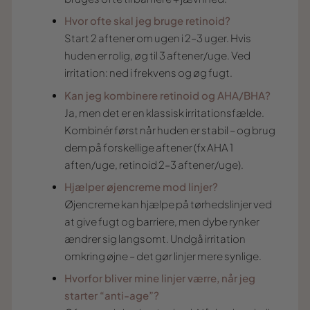
Hvor ofte skal jeg bruge retinoid?
Start 2 aftener om ugen i 2–3 uger. Hvis
huden er rolig, øg til 3 aftener/uge. Ved
irritation: ned i frekvens og øg fugt.
Kan jeg kombinere retinoid og AHA/BHA?
Ja, men det er en klassisk irritationsfælde.
Kombinér først når huden er stabil – og brug
dem på forskellige aftener (fx AHA 1
aften/uge, retinoid 2–3 aftener/uge).
Hjælper øjencreme mod linjer?
Øjencreme kan hjælpe på tørhedslinjer ved
at give fugt og barriere, men dybe rynker
ændrer sig langsomt. Undgå irritation
omkring øjne – det gør linjer mere synlige.
Hvorfor bliver mine linjer værre, når jeg
starter “anti-age”?