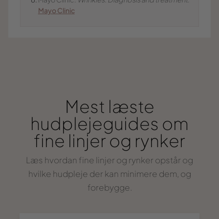
Mayo Clinic
Mest læste
hudplejeguides om
fine linjer og rynker
Læs hvordan fine linjer og rynker opstår og
hvilke hudpleje der kan minimere dem, og
forebygge.