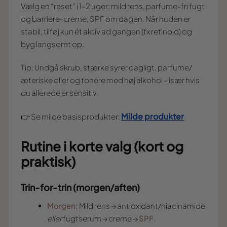
Vælg en “reset” i 1–2 uger: mild rens, parfume-fri fugt
og barriere-creme, SPF om dagen. Når huden er
stabil, tilføj kun ét aktiv ad gangen (fx retinoid) og
byg langsomt op.
Tip: Undgå skrub, stærke syrer dagligt, parfume/
æteriske olier og tonere med høj alkohol – især hvis
du allerede er sensitiv.
Milde produkter
👉 Se milde basisprodukter:
Rutine i korte valg (kort og
praktisk)
Trin-for-trin (morgen/aften)
Morgen:
Mild rens → antioxidant/niacinamide
eller
fugtserum → creme →
SPF
.