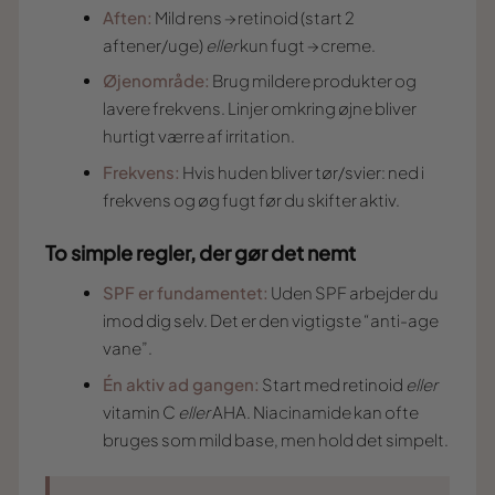
Aften:
Mild rens → retinoid (start 2
aftener/uge)
eller
kun fugt → creme.
Øjenområde:
Brug mildere produkter og
lavere frekvens. Linjer omkring øjne bliver
hurtigt værre af irritation.
Frekvens:
Hvis huden bliver tør/svier: ned i
frekvens og øg fugt før du skifter aktiv.
To simple regler, der gør det nemt
SPF er fundamentet:
Uden SPF arbejder du
imod dig selv. Det er den vigtigste “anti-age
vane”.
Én aktiv ad gangen:
Start med retinoid
eller
vitamin C
eller
AHA. Niacinamide kan ofte
bruges som mild base, men hold det simpelt.