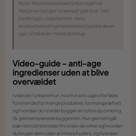
Note: Resultater på linjer/rynker tager tid.
Mange ser hurtigst forskel på “glat look” ved
bedre fugt + rolig barriere, mens
strukturforbedring med retinoid typisk kræver
uger til måneder med stabil brug.
Video-guide – anti-age
ingredienser uden at blive
overvældet
I videoen forklarer hun, hvorfor anti-age ofte føles
forvirrende (for mange produkter, for mange løfter),
og hvordan du i stedet bygger en rutine op omkring
få, gennemprøvede byggesten. Hun gennemgår
især retinol/retinoider (hvordan de virker og hvordan
du bruger dem uden at irritere huden), og hvordan