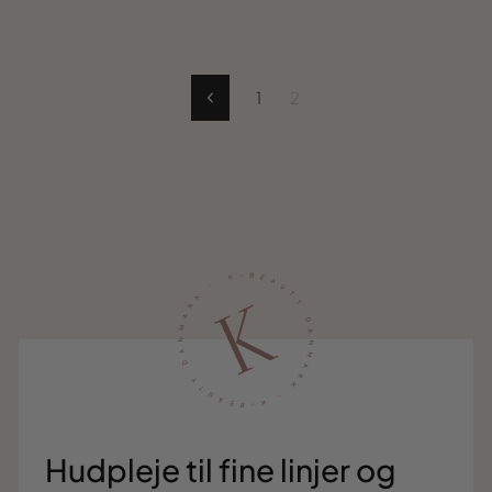
1
2
Tidligere
Hudpleje til fine linjer og