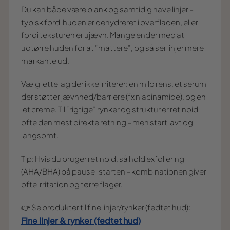
Du kan både være blank og samtidig have linjer –
typisk fordi huden er dehydreret i overfladen, eller
fordi teksturen er ujævn. Mange ender med at
udtørre huden for at “mattere”, og så ser linjer mere
markante ud.
Vælg lette lag der ikke irriterer: en mild rens, et serum
der støtter jævnhed/barriere (fx niacinamide), og en
let creme. Til “rigtige” rynker og struktur er retinoid
ofte den mest direkte retning – men start lavt og
langsomt.
Tip: Hvis du bruger retinoid, så hold exfoliering
(AHA/BHA) på pause i starten – kombinationen giver
ofte irritation og tørre flager.
👉 Se produkter til fine linjer/rynker (fedtet hud):
Fine linjer & rynker (fedtet hud)