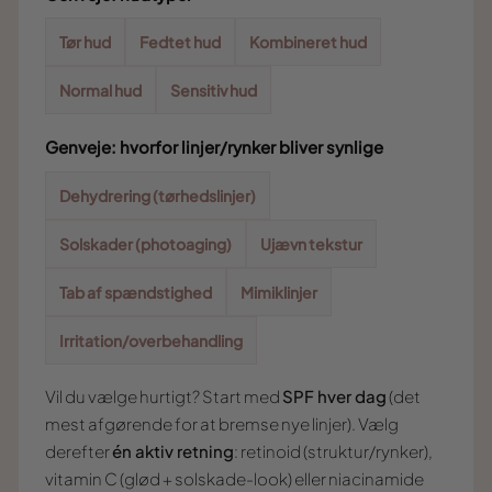
Tør hud
Fedtet hud
Kombineret hud
Normal hud
Sensitiv hud
Genveje: hvorfor linjer/rynker bliver synlige
Dehydrering (tørhedslinjer)
Solskader (photoaging)
Ujævn tekstur
Tab af spændstighed
Mimiklinjer
Irritation/overbehandling
Vil du vælge hurtigt? Start med
SPF hver dag
(det
mest afgørende for at bremse nye linjer). Vælg
derefter
én aktiv retning
: retinoid (struktur/rynker),
vitamin C (glød + solskade-look) eller niacinamide