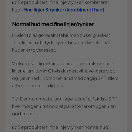
👉 Se produkter til fine linjer/rynker (kombineret
Fine linjer & rynker (kombineret hud)
hud):
Normal hud med fine linjer/rynker
Huden føles generelt stabil, men du ser gradvist
flere linjer – ofte tydeligere i bestemt lys, eller når
huden er tør/presset.
Vælg én tydelig retning: retinoid for struktur + fine
linjer, eller vitamin C hvis du mest vil have mere glød
og “jævnhed”. Kombinér altid med daglig SPF, ellers
arbejder du imod dig selv.
Tip: Den nemmeste “anti-age rutine” er faktisk: SPF
hver morgen + retinoid et par aftener om ugen + en
god creme.
👉 Se produkter til fine linjer/rynker (normal hud):