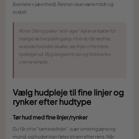
(barriere + jævnhed). Resten skal være mildt og
stabilt.
Note: Den typiske “anti-age” fejl er at købe for
mange aktive på én gang. Hvis du får rødme,
sviende hud eller skaller, ser linjer ofte
mere
tydelige ud. Byg langsomt op og hold rens +
creme simple.
Vælg hudpleje til fine linjer og
rynker efter hudtype
Tør hud med fine linjer/rynker
Du får ofte “tørhedslinjer”, især omkring øjne og
mund, og huden kan føles stram efter rens. Når