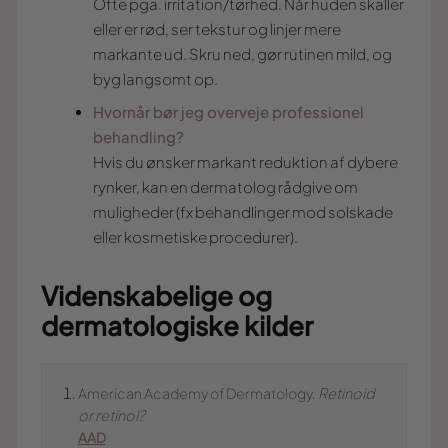
Ofte pga. irritation/tørhed. Når huden skaller
eller er rød, ser tekstur og linjer mere
markante ud. Skru ned, gør rutinen mild, og
byg langsomt op.
Hvornår bør jeg overveje professionel
behandling?
Hvis du ønsker markant reduktion af dybere
rynker, kan en dermatolog rådgive om
muligheder (fx behandlinger mod solskade
eller kosmetiske procedurer).
Videnskabelige og
dermatologiske kilder
American Academy of Dermatology.
Retinoid
or retinol?
AAD