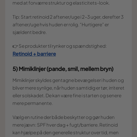
med at forværre struktur og elasticitets-look.
Tip: Start retinoid 2 aftener/uge i 2–3 uger, derefter 3
aftener/uge hvis huden er rolig. “Hurtigere” er
sjældent bedre.
👉 Se produkter til rynker og spændstighed:
Retinoid + barriere
5) Mimiklinjer (pande, smil, mellem bryn)
Mimiklinjer skyldes gentagne bevægelser i huden og
bliver mere synlige, når huden samtidig er tør, irriteret
eller solskadet. De kan være fine i starten og senere
mere permanente.
Vælg en rutine der både beskytter og gør huden
mere jævn: SPF hver dag + fugt/barriere. Retinoid
kan hjælpe på den generelle struktur over tid, men