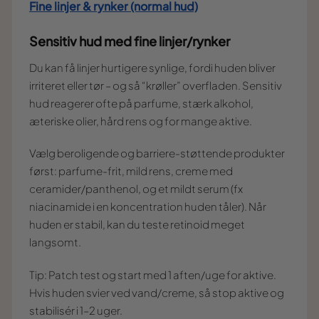
Fine linjer & rynker (normal hud)
Sensitiv hud med fine linjer/rynker
Du kan få linjer hurtigere synlige, fordi huden bliver
irriteret eller tør – og så “krøller” overfladen. Sensitiv
hud reagerer ofte på parfume, stærk alkohol,
æteriske olier, hård rens og for mange aktive.
Vælg beroligende og barriere-støttende produkter
først: parfume-frit, mild rens, creme med
ceramider/panthenol, og et mildt serum (fx
niacinamide i en koncentration huden tåler). Når
huden er stabil, kan du teste retinoid meget
langsomt.
Tip: Patch test og start med 1 aften/uge for aktive.
Hvis huden svier ved vand/creme, så stop aktive og
stabilisér i 1–2 uger.