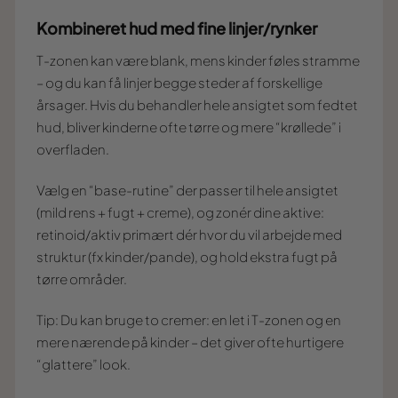
Kombineret hud med fine linjer/rynker
T-zonen kan være blank, mens kinder føles stramme
– og du kan få linjer begge steder af forskellige
årsager. Hvis du behandler hele ansigtet som fedtet
hud, bliver kinderne ofte tørre og mere “krøllede” i
overfladen.
Vælg en “base-rutine” der passer til hele ansigtet
(mild rens + fugt + creme), og zonér dine aktive:
retinoid/aktiv primært dér hvor du vil arbejde med
struktur (fx kinder/pande), og hold ekstra fugt på
tørre områder.
Tip: Du kan bruge to cremer: en let i T-zonen og en
mere nærende på kinder – det giver ofte hurtigere
“glattere” look.