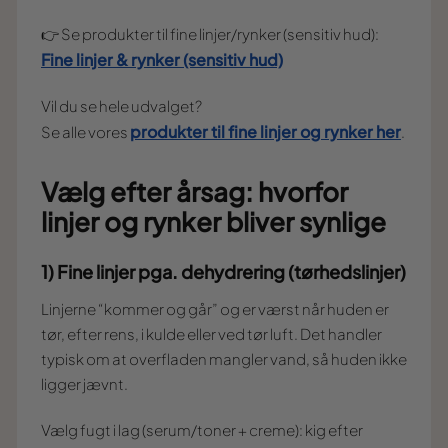
👉 Se produkter til fine linjer/rynker (sensitiv hud):
Fine linjer & rynker (sensitiv hud)
Vil du se hele udvalget?
produkter til fine linjer og rynker her
Se alle vores
.
Vælg efter årsag: hvorfor
linjer og rynker bliver synlige
1) Fine linjer pga. dehydrering (tørhedslinjer)
Linjerne “kommer og går” og er værst når huden er
tør, efter rens, i kulde eller ved tør luft. Det handler
typisk om at overfladen mangler vand, så huden ikke
ligger jævnt.
Vælg fugt i lag (serum/toner + creme): kig efter