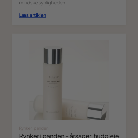
mindske synligheden.
Læs artiklen
Rynker i panden
Rynker i panden – årsager, hudpleje