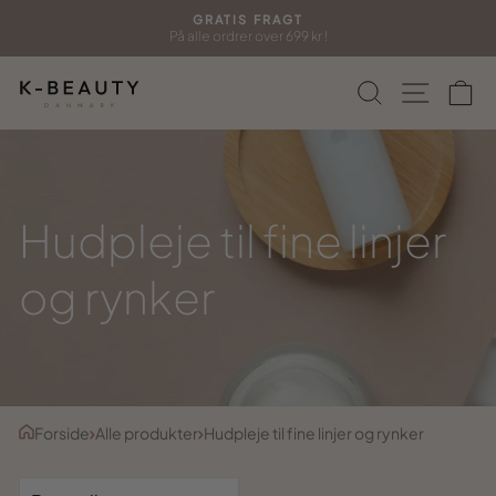
Gå
GRATIS FRAGT
til
På alle ordrer over 699 kr !
Sæt
indhold
diasshow
Søg
Side n
In
på
pause
Hudpleje til fine linjer
og rynker
Forside
Alle produkter
Hudpleje til fine linjer og rynker
SORTERING