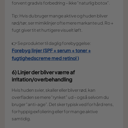
forvent gradvis forbedring – ikke “naturlig botox”.
Tip: Hvis du bruger mange aktive og huden bliver
rød/tør, ser mimiklinjer ofte mere markante ud. Ro +
fugt giver tit et hurtigere visuelt løft.
👉 Se produkter til daglig forebyggelse:
Forebyg linjer (SPF + serum + toner +
fugtighedscreme med retinol )
6) Linjer der bliver værre af
irritation/overbehandling
Hvis huden svier, skaller eller bliver rød, kan
overfladen se mere “rynket” ud – også selvom du
bruger “anti-age”. Det sker typisk ved for hård rens,
for hyppig exfoliering eller for mange aktive
samtidig.