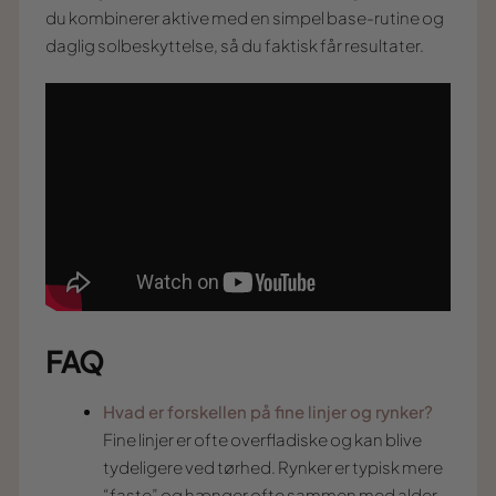
du kombinerer aktive med en simpel base-rutine og
daglig solbeskyttelse, så du faktisk får resultater.
FAQ
Hvad er forskellen på fine linjer og rynker?
Fine linjer er ofte overfladiske og kan blive
tydeligere ved tørhed. Rynker er typisk mere
“faste” og hænger ofte sammen med alder