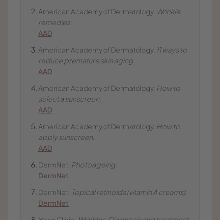
American Academy of Dermatology.
Wrinkle
remedies
.
AAD
American Academy of Dermatology.
11 ways to
reduce premature skin aging
.
AAD
American Academy of Dermatology.
How to
select a sunscreen
.
AAD
American Academy of Dermatology.
How to
apply sunscreen
.
AAD
DermNet.
Photoageing
.
DermNet
DermNet.
Topical retinoids (vitamin A creams)
.
DermNet
Mayo Clinic.
Wrinkles: Diagnosis and treatment
.