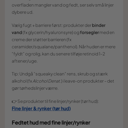
overfladen mangler vand og fedt, ser selv små linjer
dybere ud.
Vælg fugt + barriere først: produkter der
binder
vand
(fx glycerin/hyaluronsyre) og
forsegler
med en
creme der støtter barrieren (fx
ceramider/squalane/panthenol). Når huden er mere
“fyldt” og rolig, kan du senere tilføje retinoid 1–2
aftener/uge.
Tip: Undgå “squeaky clean” rens, skrub og stærk
alkohol (fx
Alcohol Denat.
) i leave-on produkter – det
gør tørhedslinjer værre.
👉 Se produkter til fine linjer/rynker (tør hud):
Fine linjer & rynker (tør hud)
Fedtet hud med fine linjer/rynker