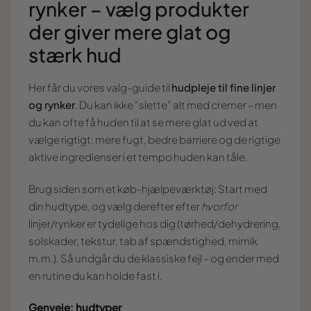
rynker – vælg produkter
der giver mere glat og
stærk hud
Her får du vores valg-guide til
hudpleje til fine linjer
og rynker
. Du kan ikke “slette” alt med cremer – men
du kan ofte få huden til at se mere glat ud ved at
vælge rigtigt: mere fugt, bedre barriere og de rigtige
aktive ingredienser i et tempo huden kan tåle.
Brug siden som et køb-hjælpeværktøj: Start med
din hudtype, og vælg derefter efter
hvorfor
linjer/rynker er tydelige hos dig (tørhed/dehydrering,
solskader, tekstur, tab af spændstighed, mimik
m.m.). Så undgår du de klassiske fejl – og ender med
en rutine du kan holde fast i.
Genveje: hudtyper