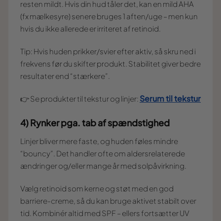
resten mildt. Hvis din hud tåler det, kan en mild AHA
(fx mælkesyre) senere bruges 1 aften/uge – men kun
hvis du ikke allerede er irriteret af retinoid.
Tip: Hvis huden prikker/svier efter aktiv, så skru ned i
frekvens før du skifter produkt. Stabilitet giver bedre
resultater end “stærkere”.
Serum til tekstur
👉 Se produkter til tekstur og linjer:
4) Rynker pga. tab af spændstighed
Linjer bliver mere faste, og huden føles mindre
“bouncy”. Det handler ofte om aldersrelaterede
ændringer og/eller mange år med solpåvirkning.
Vælg retinoid som kerne og støt med en god
barriere-creme, så du kan bruge aktivet stabilt over
tid. Kombinér altid med SPF – ellers fortsætter UV