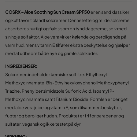
COSRX – Aloe Soothing Sun Cream SPF50
er en sand klassiker
og kultfavorit blandt solcremer. Denne lette og milde solcreme
absorberes hurtigt og føles som en tynd dagcreme, selv med
sin høje solfaktor. Aloe vera virker kølende og beroligende på
varm hud, mens vitamin E tilfører ekstra beskyttelse og hjælper
med at udbedre både nye og gamle solskader.
INGREDIENSER:
Solcremen indeholder kemiske solfiltre: Ethylhexyl
Methoxycinnamate, Bis-Ethylhexyloxyphenol Methoxyphenyl
Triazine, Phenylbenzimidazole Sulfonic Acid, Isoamyl P-
Methoxycinnamate samt Titanium Dioxide. Formlen er beriget
med aloe vera juice og vitamin E, som tilsammen beskytter,
fugter og beroliger huden. Produktet er fri for parabener og
sulfater, vegansk og ikke testet på dyr.
VIRKNING: