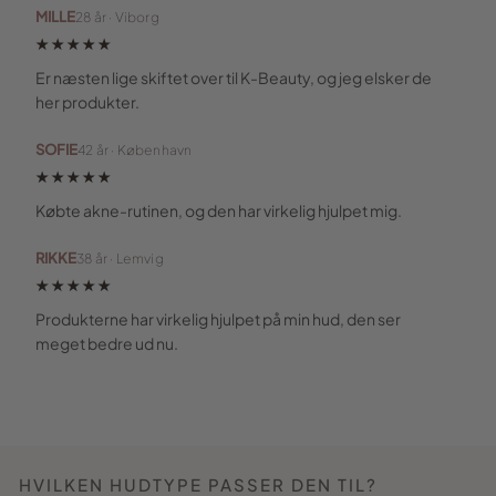
MILLE
28 år · Viborg
★★★★★
Er næsten lige skiftet over til K-Beauty, og jeg elsker de
her produkter.
SOFIE
42 år · København
★★★★★
Købte akne-rutinen, og den har virkelig hjulpet mig.
RIKKE
38 år · Lemvig
★★★★★
Produkterne har virkelig hjulpet på min hud, den ser
meget bedre ud nu.
HVILKEN HUDTYPE PASSER DEN TIL?