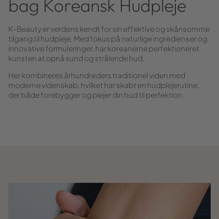
bag Koreansk Hudpleje
K-Beauty er verdens kendt for sin effektive og skånsomme
tilgang til hudpleje. Med fokus på naturlige ingredienser og
innovative formuleringer, har koreanerne perfektioneret
kunsten at opnå sund og strålende hud.
Her kombineres århundreders traditionel viden med
moderne videnskab, hvilket har skabt en hudplejerutine,
der både forebygger og plejer din hud til perfektion.