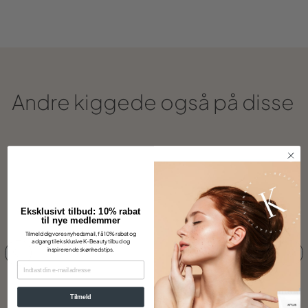
Andre kiggede også på disse
Eksklusivt tilbud: 10% rabat
til nye medlemmer
Tilmeld dig vores nyhedsmail, få 10% rabat og
adgang til eksklusive K-Beauty tilbud og
inspirerende skønhedstips.
EMAIL
Tilmeld