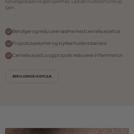
naturlige balance genoprettes. Lad din hud blomstre op
igen.
Beroliger og reducerer rødme med centella asiatica
Propolis beskytter og styrker hudens barriere
Centella asiatica og propolis reducerer inflammation
BEROLIGENDE HUDPLEJE