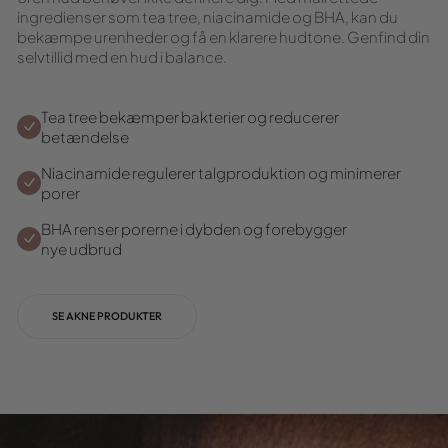
ingredienser som tea tree, niacinamide og BHA, kan du
bekæmpe urenheder og få en klarere hudtone. Genfind din
selvtillid med en hud i balance.
Tea tree bekæmper bakterier og reducerer
betændelse
Niacinamide regulerer talgproduktion og minimerer
porer
BHA renser porerne i dybden og forebygger
nye udbrud
SE AKNE PRODUKTER