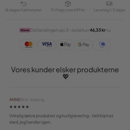
14 dages fuld returret
Fri fragt over 699 kr
Levering 1-3 dage
Del betalingen op i 3 – betal kun
46,33 kr
nu
Vores kunder elsker produkterne
💖
ANNE
35 år · Aalborg
★★★★★
Virkelig lækre produkter og hurtig levering – helt klart et
sted, jeg handler igen.