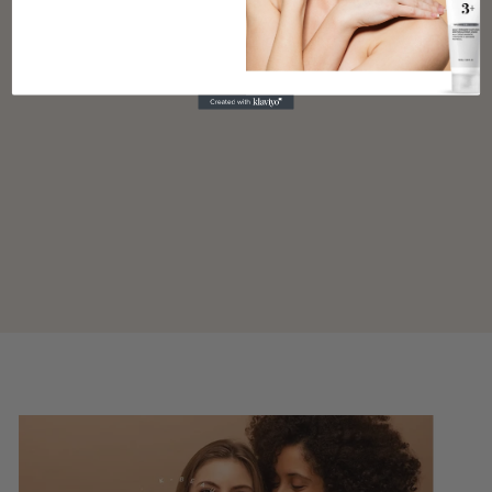
Aloe Soothing Sun Cream SPF50 - solcreme