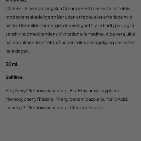
COSRX – Aloe Soothing Sun Cream SPF50 beskytter effektivt
mod solens skadelige stråler uden at fedte eller efterlade hvid
hinde. Den milde formel gør den velegnet til alle hudtyper, også
sensitiv hud med tendens til irritation eller rødme. Aloe vera juice
har en dulmende effekt, så huden føles behagelig og beskyttet
hele dagen.
50 ml.
Solfiltre:
Ethylhexyl Methoxycinnamate, Bis-Ethylhexyloxyphenol
Methoxyphenyl Triazine, Phenylbenzimidazole Sulfonic Acid,
Isoamyl P-Methoxycinnamate, Titanium Dioxide