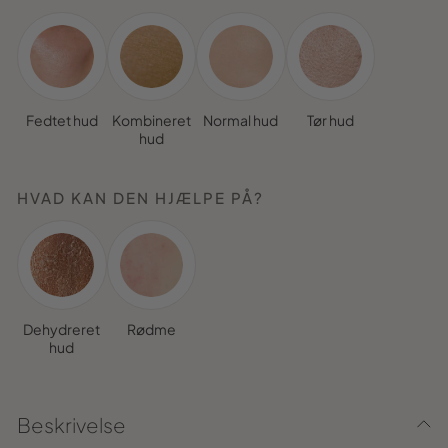
Fedtet hud
Kombineret
Normal hud
Tør hud
hud
HVAD KAN DEN HJÆLPE PÅ?
Dehydreret
Rødme
hud
Beskrivelse