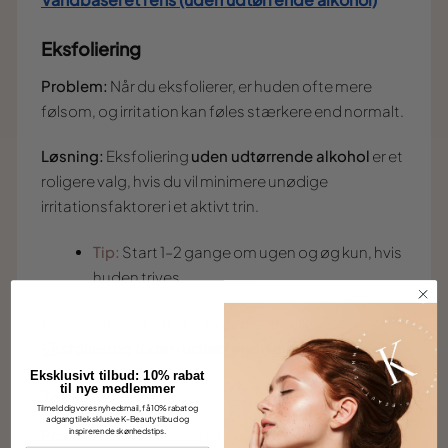
Eksfoliering
Problem:
Når du eksfolierer, er huden ofte mere
følsom, og irritation kan føles stærkere end normalt.
Løsning:
Eksfoliering
uden udtørrende alkohol
er et
roligere valg, hvis du vil minimere unødige
irritationsfaktorer i et aktivt trin.
Tip:
Start 1–2 gange om ugen og øg kun, hvis
huden trives.
👉 Se eksfoliering uden udtørrende alkohol:
Eksfoliering (uden udtørrende alkohol)
Eksklusivt tilbud: 10% rabat
til nye medlemmer
Toner
Tilmeld dig vores nyhedsmail, få 10% rabat og
adgang til eksklusive K-Beauty tilbud og
inspirerende skønhedstips.
Problem:
Nogle tonere kan give en “frisk” følelse,