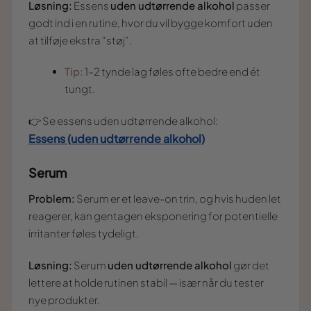
Løsning:
Essens
uden udtørrende alkohol
passer
godt ind i en rutine, hvor du vil bygge komfort uden
at tilføje ekstra “støj”.
Tip:
1–2 tynde lag føles ofte bedre end ét
tungt.
👉 Se essens uden udtørrende alkohol:
Essens (uden udtørrende alkohol)
Serum
Problem:
Serum er et leave-on trin, og hvis huden let
reagerer, kan gentagen eksponering for potentielle
irritanter føles tydeligt.
Løsning:
Serum
uden udtørrende alkohol
gør det
lettere at holde rutinen stabil — især når du tester
nye produkter.