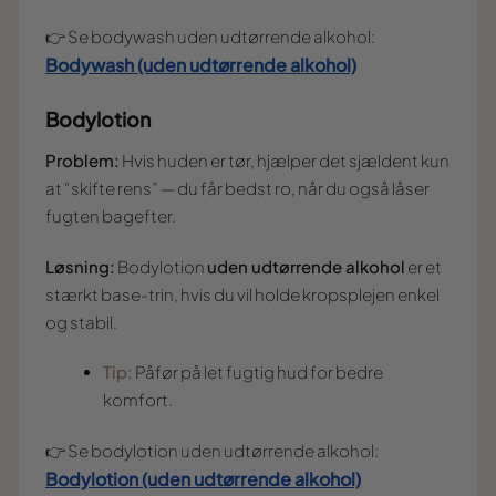
👉 Se bodywash uden udtørrende alkohol:
Bodywash (uden udtørrende alkohol)
Bodylotion
Problem:
Hvis huden er tør, hjælper det sjældent kun
at “skifte rens” — du får bedst ro, når du også låser
fugten bagefter.
Løsning:
Bodylotion
uden udtørrende alkohol
er et
stærkt base-trin, hvis du vil holde kropsplejen enkel
og stabil.
Tip:
Påfør på let fugtig hud for bedre
komfort.
👉 Se bodylotion uden udtørrende alkohol:
Bodylotion (uden udtørrende alkohol)