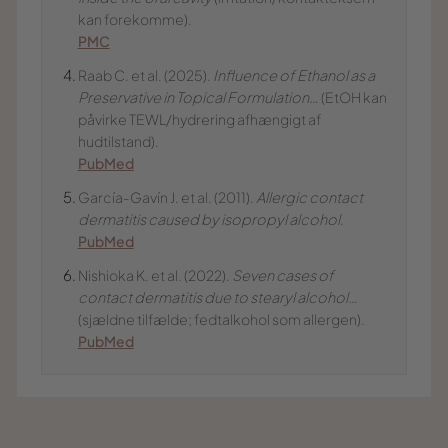
kan forekomme).
PMC
Raab C. et al. (2025).
Influence of Ethanol as a
Preservative in Topical Formulation…
(EtOH kan
påvirke TEWL/hydrering afhængigt af
hudtilstand).
PubMed
García-Gavín J. et al. (2011).
Allergic contact
dermatitis caused by isopropyl alcohol
.
PubMed
Nishioka K. et al. (2022).
Seven cases of
contact dermatitis due to stearyl alcohol…
(sjældne tilfælde; fedtalkohol som allergen).
PubMed