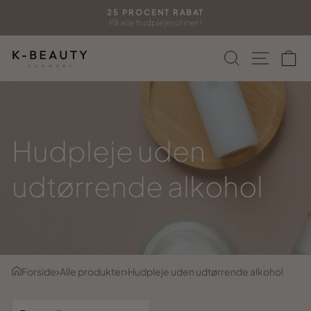
Gå
MIX 2 SINGLES
til
Få 30% på den ene !
Sæt
indhold
diasshow
Søg
Side n
In
på
pause
Hudpleje uden
udtørrende alkohol
Forside
Alle produkter
Hudpleje uden udtørrende alkohol
SORTERING