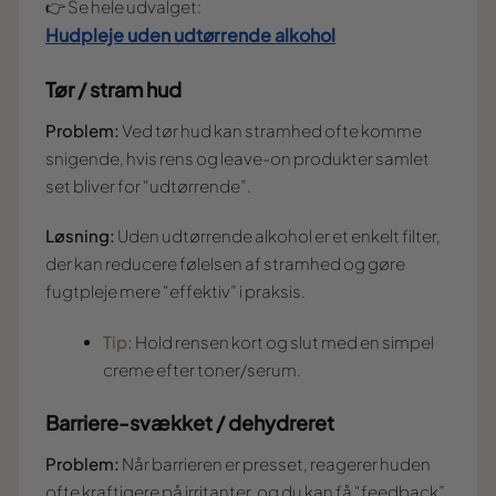
👉 Se hele udvalget:
Hudpleje uden udtørrende alkohol
Tør / stram hud
Problem:
Ved tør hud kan stramhed ofte komme
snigende, hvis rens og leave-on produkter samlet
set bliver for “udtørrende”.
Løsning:
Uden udtørrende alkohol er et enkelt filter,
der kan reducere følelsen af stramhed og gøre
fugtpleje mere “effektiv” i praksis.
Tip:
Hold rensen kort og slut med en simpel
creme efter toner/serum.
Barriere-svækket / dehydreret
Problem:
Når barrieren er presset, reagerer huden
ofte kraftigere på irritanter, og du kan få “feedback”