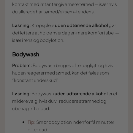
kontakt med irritanter give mere tørhed — især hvis
du allerede har tørhed/eksem-tendens.
Løsning:
Kropspleje
uden udtørrende alkohol
gør
det lettere at holde hverdagen mere komfortabel —
især i rens og bodylotion.
Bodywash
Problem:
Bodywash bruges ofte dagligt, og hvis
huden reagerer med tørhed, kan det føles som
“konstant underskud”.
Løsning:
Bodywash
uden udtørrende alkohol
er et
mildere valg, hvis du vil reducere stramhed og
ubehag efter bad.
Tip:
Smør bodylotion indenfor få minutter
efter bad.