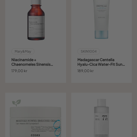
Mary&May
SKIN1004
Niacinamide +
Madagascar Centella
Chaenomeles Sinensis
Hyalu-Cica Water-Fit Sun
Serum
Serum
179,00 kr
189,00 kr