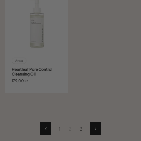
Anua
Heartleaf Pore Control
Cleansing Oil
179,00 kr
1
2
3
Tidligere
Næste