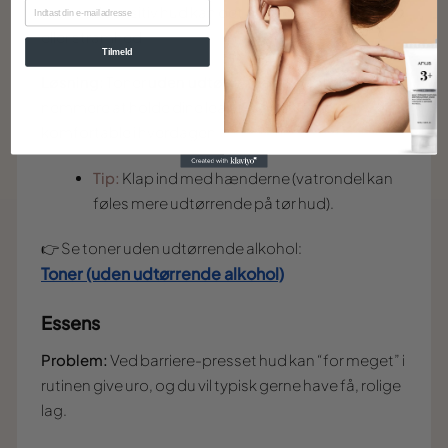
EMAIL
men ved sensitiv hud kan det også opleves som svie
eller stramhed.
Tilmeld
Løsning:
Toner
uden udtørrende alkohol
gør det
nemmere at holde dine leave-on trin mere
komfortable i hverdagen.
Tip:
Klap ind med hænderne (vatrondel kan
føles mere udtørrende på tør hud).
👉 Se toner uden udtørrende alkohol:
Toner (uden udtørrende alkohol)
Essens
Problem:
Ved barriere-presset hud kan “for meget” i
rutinen give uro, og du vil typisk gerne have få, rolige
lag.