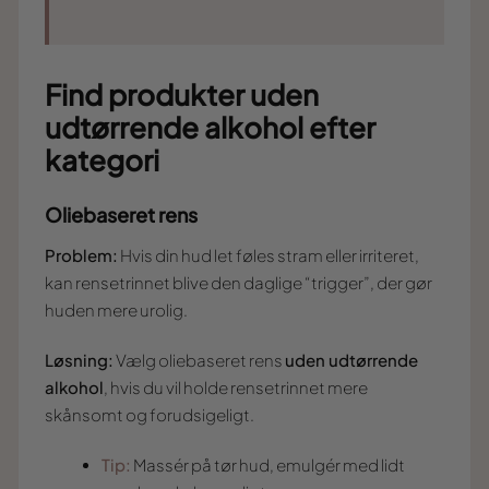
Find produkter uden
udtørrende alkohol efter
kategori
Oliebaseret rens
Problem:
Hvis din hud let føles stram eller irriteret,
kan rensetrinnet blive den daglige “trigger”, der gør
huden mere urolig.
Løsning:
Vælg oliebaseret rens
uden udtørrende
alkohol
, hvis du vil holde rensetrinnet mere
skånsomt og forudsigeligt.
Tip:
Massér på tør hud, emulgér med lidt