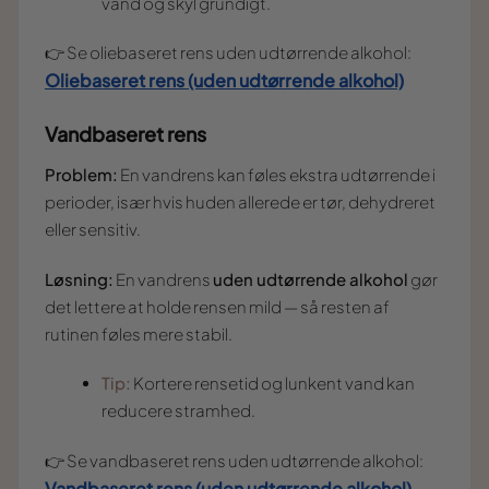
vand og skyl grundigt.
👉 Se oliebaseret rens uden udtørrende alkohol:
Oliebaseret rens (uden udtørrende alkohol)
Vandbaseret rens
Problem:
En vandrens kan føles ekstra udtørrende i
perioder, især hvis huden allerede er tør, dehydreret
eller sensitiv.
Løsning:
En vandrens
uden udtørrende alkohol
gør
det lettere at holde rensen mild — så resten af
rutinen føles mere stabil.
Tip:
Kortere rensetid og lunkent vand kan
reducere stramhed.
👉 Se vandbaseret rens uden udtørrende alkohol:
Vandbaseret rens (uden udtørrende alkohol)