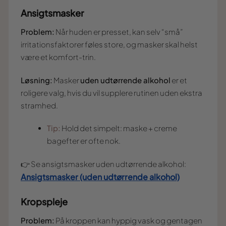
Ansigtsmasker
Problem:
Når huden er presset, kan selv “små”
irritationsfaktorer føles store, og masker skal helst
være et komfort-trin.
Løsning:
Masker
uden udtørrende alkohol
er et
roligere valg, hvis du vil supplere rutinen uden ekstra
stramhed.
Tip:
Hold det simpelt: maske + creme
bagefter er ofte nok.
👉 Se ansigtsmasker uden udtørrende alkohol:
Ansigtsmasker (uden udtørrende alkohol)
Kropspleje
Problem:
På kroppen kan hyppig vask og gentagen