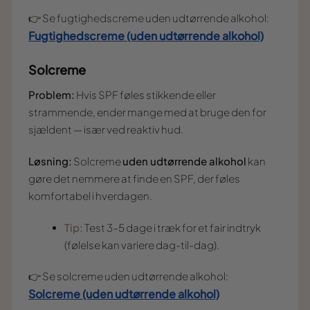
👉 Se fugtighedscreme uden udtørrende alkohol:
Fugtighedscreme (uden udtørrende alkohol)
Solcreme
Problem:
Hvis SPF føles stikkende eller
strammende, ender mange med at bruge den for
sjældent — især ved reaktiv hud.
Løsning:
Solcreme
uden udtørrende alkohol
kan
gøre det nemmere at finde en SPF, der føles
komfortabel i hverdagen.
Tip:
Test 3–5 dage i træk for et fair indtryk
(følelse kan variere dag-til-dag).
👉 Se solcreme uden udtørrende alkohol:
Solcreme (uden udtørrende alkohol)