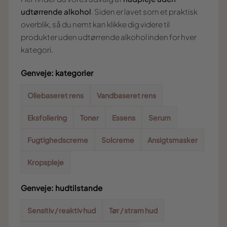
udtørrende alkohol
. Siden er lavet som et praktisk
overblik, så du nemt kan klikke dig videre til
produkter uden udtørrende alkohol inden for hver
kategori.
Genveje: kategorier
Oliebaseret rens
Vandbaseret rens
Eksfoliering
Toner
Essens
Serum
Fugtighedscreme
Solcreme
Ansigtsmasker
Kropspleje
Genveje: hudtilstande
Sensitiv / reaktiv hud
Tør / stram hud