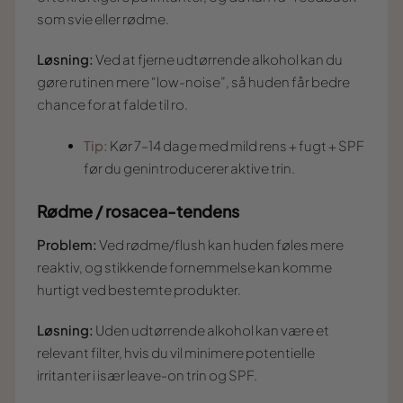
som svie eller rødme.
Løsning:
Ved at fjerne udtørrende alkohol kan du
gøre rutinen mere “low-noise”, så huden får bedre
chance for at falde til ro.
Tip:
Kør 7–14 dage med mild rens + fugt + SPF
før du genintroducerer aktive trin.
Rødme / rosacea-tendens
Problem:
Ved rødme/flush kan huden føles mere
reaktiv, og stikkende fornemmelse kan komme
hurtigt ved bestemte produkter.
Løsning:
Uden udtørrende alkohol kan være et
relevant filter, hvis du vil minimere potentielle
irritanter i især leave-on trin og SPF.