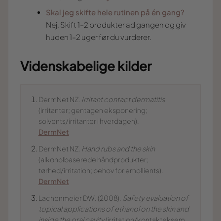
Skal jeg skifte hele rutinen på én gang?
Nej. Skift 1–2 produkter ad gangen og giv
huden 1–2 uger før du vurderer.
Videnskabelige kilder
DermNet NZ.
Irritant contact dermatitis
(irritanter; gentagen eksponering;
solvents/irritanter i hverdagen).
DermNet
DermNet NZ.
Hand rubs and the skin
(alkoholbaserede håndprodukter;
tørhed/irritation; behov for emollients).
DermNet
Lachenmeier DW. (2008).
Safety evaluation of
topical applications of ethanol on the skin and
inside the oral cavity
(irritation/kontakteksem