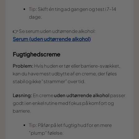
Tip:
Skift én ting ad gangen og test i 7–14
dage.
👉 Se serum uden udtørrende alkohol:
Serum (uden udtørrende alkohol)
Fugtighedscreme
Problem:
Hvis huden er tør eller barriere-svækket,
kan du have mest udbytte af en creme, der føles
stabil og ikke “strammer” over tid.
Løsning:
En creme
uden udtørrende alkohol
passer
godt i en enkel rutine med fokus på komfort og
barriere.
Tip:
Påfør på let fugtig hud for en mere
“plump” følelse.