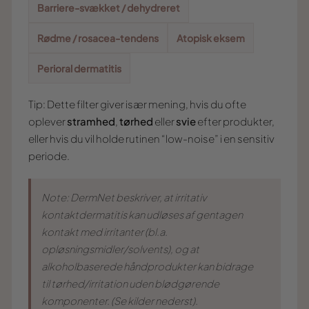
Barriere-svækket / dehydreret
Rødme / rosacea-tendens
Atopisk eksem
Perioral dermatitis
Tip: Dette filter giver især mening, hvis du ofte
oplever
stramhed
,
tørhed
eller
svie
efter produkter,
eller hvis du vil holde rutinen “low-noise” i en sensitiv
periode.
Note: DermNet beskriver, at irritativ
kontaktdermatitis kan udløses af gentagen
kontakt med irritanter (bl.a.
opløsningsmidler/solvents), og at
alkoholbaserede håndprodukter kan bidrage
til tørhed/irritation uden blødgørende
komponenter. (Se kilder nederst).