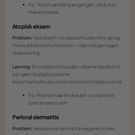
Tip:
Test én ændring ad gangen, så du kan
mærke forskel.
Atopisk eksem
Problem:
Ved eksem-tendens er huden ofte tør og
mere sårbar overfor irritanter — især ved gentagen
eksponering.
Løsning:
En mildere rutine uden udtørrende alkohol
kan gøre daglige produkter
(rens/creme/bodylotion) mere komfortable over tid.
Tip:
Prioritér især bodywash + bodylotion
som de første skift.
Perioral dermatitis
Problem:
Ved perioral dermatitis reagerer huden