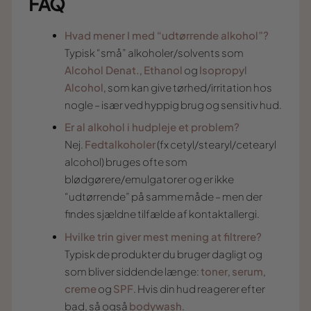
FAQ
Hvad mener I med “udtørrende alkohol”?
Typisk “små” alkoholer/solvents som
Alcohol Denat.
,
Ethanol
og
Isopropyl
Alcohol
, som kan give tørhed/irritation hos
nogle – især ved hyppig brug og sensitiv hud.
Er al alkohol i hudpleje et problem?
Nej.
Fedtalkoholer
(fx cetyl/stearyl/cetearyl
alcohol) bruges ofte som
blødgørere/emulgatorer og er ikke
“udtørrende” på samme måde – men der
findes sjældne tilfælde af kontaktallergi.
Hvilke trin giver mest mening at filtrere?
Typisk de produkter du bruger dagligt og
som bliver siddende længe:
toner
,
serum
,
creme
og
SPF
. Hvis din hud reagerer efter
bad, så også
bodywash
.