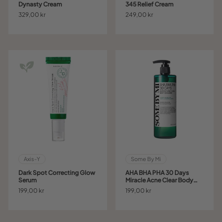
Dynasty Cream
345 Relief Cream
329,00 kr
249,00 kr
Axis-Y
Some By Mi
Dark Spot Correcting Glow
AHA BHA PHA 30 Days
Serum
Miracle Acne Clear Body
Cleanser
199,00 kr
199,00 kr