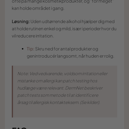
ofte på mange kosmetikprodukter, og “for meget”
kan holde området i gang.
Løsning:
Uden udtørrende alkohol hjælper dig med
at holde rutinen enkel og mild, især i perioder hvor du
vil reducere irritation.
Tip:
Skru ned for antal produkter og
genintroducér langsomt, når huden er rolig.
Note: Ved vedvarende, voldsom irritation eller
mistanke om allergi kan patch testing hos
hudlæge være relevant. DermNet beskriver
patch tests som metode til at identificere
årsag til allergisk kontakteksem. (Se kilder).