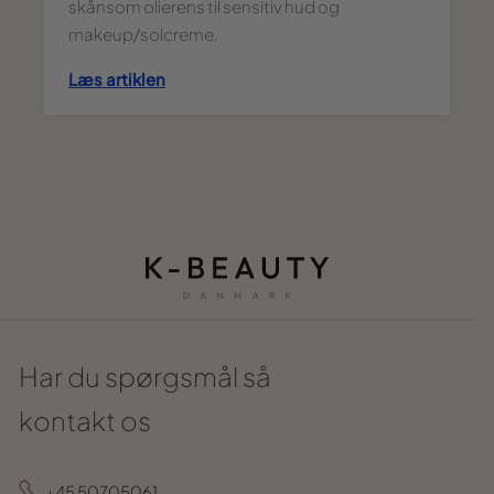
skånsom olierens til sensitiv hud og
makeup/solcreme.
Læs artiklen
Har du spørgsmål så
kontakt os
+45 50705061