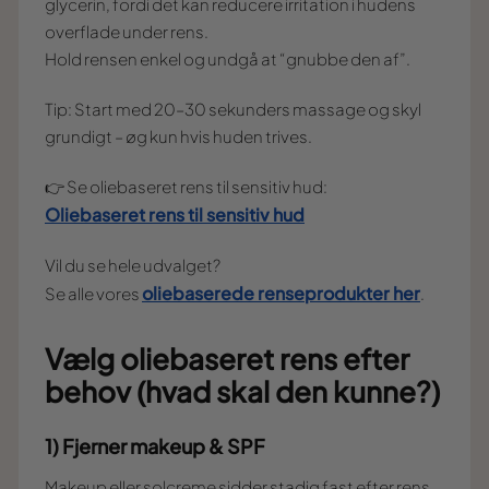
glycerin, fordi det kan reducere irritation i hudens
overflade under rens.
Hold rensen enkel og undgå at “gnubbe den af”.
Tip: Start med 20–30 sekunders massage og skyl
grundigt – øg kun hvis huden trives.
👉 Se oliebaseret rens til sensitiv hud:
Oliebaseret rens til sensitiv hud
Vil du se hele udvalget?
oliebaserede renseprodukter her
Se alle vores
.
Vælg oliebaseret rens efter
behov (hvad skal den kunne?)
1) Fjerner makeup & SPF
Makeup eller solcreme sidder stadig fast efter rens.