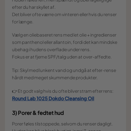
efter du har skyllet af.
Det bliver ofte værre om vinteren eller hvis du renser
for længe.
Vælg en oliebaseret rens med let olie + ingredienser
som panthenol eller allantoin, fordi det kan mindske
ubehag i hudens overflade under rens.
Fokus er at fjerne SPF/talg uden at over-affedte.
Tip: Skyl med lunkent vand og undgå at efter-rense
hårdt med meget skummende produkter.
👉 Et godt valg hvis du ofte bliver stram efter rens:
Round Lab 1025 Dokdo Cleansing Oil
3) Porer & fedtet hud
Porer føles tilstoppede, selvom du renser dagligt.
Huden kan blive blank hurtigt, især i T-zonen.