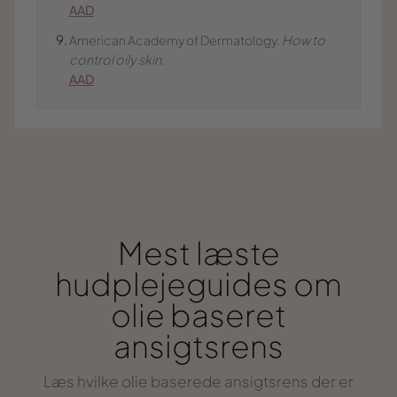
AAD
American Academy of Dermatology.
How to
control oily skin
.
AAD
Mest læste
hudplejeguides om
olie baseret
ansigtsrens
Læs hvilke olie baserede ansigtsrens der er