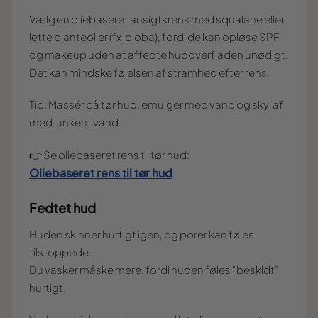
Vælg en oliebaseret ansigtsrens med squalane eller
lette planteolier (fx jojoba), fordi de kan opløse SPF
og makeup uden at affedte hudoverfladen unødigt.
Det kan mindske følelsen af stramhed efter rens.
Tip: Massér på tør hud, emulgér med vand og skyl af
med lunkent vand.
👉 Se oliebaseret rens til tør hud:
Oliebaseret rens til tør hud
Fedtet hud
Huden skinner hurtigt igen, og porer kan føles
tilstoppede.
Du vasker måske mere, fordi huden føles “beskidt”
hurtigt.