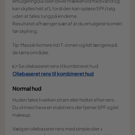
emulgering (så olien bliver mælkehvid med vand og
kan skylles helt af), fordi den kan opløse SPF/talg
uden at føles tung på kinderne.
Resultatet afhænger især af at du emulgerer korrekt
før skylning.
Tip: Massér kortere tid i T-zonen og lidt længere på
de tørre områder.
👉 Se oliebaseret rens til kombineret hud:
Oliebaseret rens til kombineret hud
Normal hud
Huden føles hverken stram eller fedtet efter rens.
Du vil mest have en stabil rens der fjerner SPF og let
makeup.
Vælg en oliebaseret rens med simple olier +