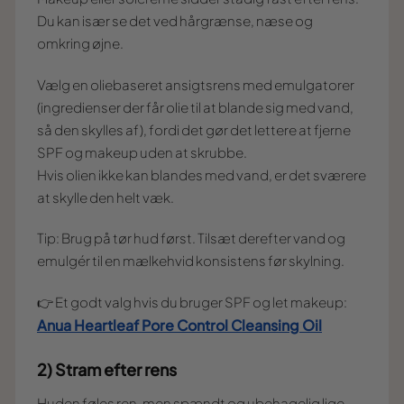
Du kan især se det ved hårgrænse, næse og
omkring øjne.
Vælg en oliebaseret ansigtsrens med emulgatorer
(ingredienser der får olie til at blande sig med vand,
så den skylles af), fordi det gør det lettere at fjerne
SPF og makeup uden at skrubbe.
Hvis olien ikke kan blandes med vand, er det sværere
at skylle den helt væk.
Tip: Brug på tør hud først. Tilsæt derefter vand og
emulgér til en mælkehvid konsistens før skylning.
👉 Et godt valg hvis du bruger SPF og let makeup:
Anua Heartleaf Pore Control Cleansing Oil
2) Stram efter rens
Huden føles ren, men spændt og ubehagelig lige