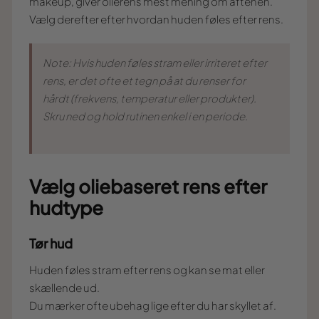
makeup, giver olierens mest mening om aftenen.
Vælg derefter efter hvordan huden føles efter rens.
Note: Hvis huden føles stram eller irriteret efter
rens, er det ofte et tegn på at du renser for
hårdt (frekvens, temperatur eller produkter).
Skru ned og hold rutinen enkel i en periode.
Vælg oliebaseret rens efter
hudtype
Tør hud
Huden føles stram efter rens og kan se mat eller
skællende ud.
Du mærker ofte ubehag lige efter du har skyllet af.