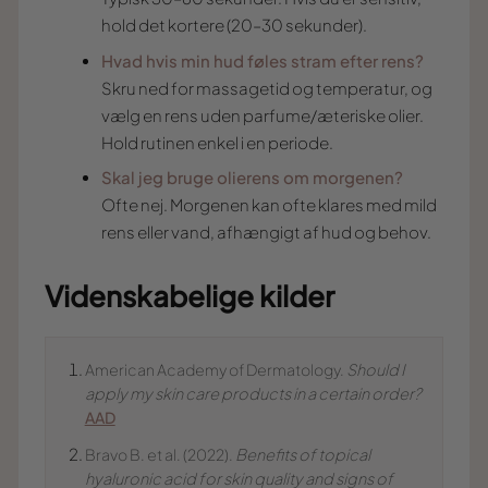
hold det kortere (20–30 sekunder).
Hvad hvis min hud føles stram efter rens?
Skru ned for massagetid og temperatur, og
vælg en rens uden parfume/æteriske olier.
Hold rutinen enkel i en periode.
Skal jeg bruge olierens om morgenen?
Ofte nej. Morgenen kan ofte klares med mild
rens eller vand, afhængigt af hud og behov.
Videnskabelige kilder
American Academy of Dermatology.
Should I
apply my skin care products in a certain order?
AAD
Bravo B. et al. (2022).
Benefits of topical
hyaluronic acid for skin quality and signs of