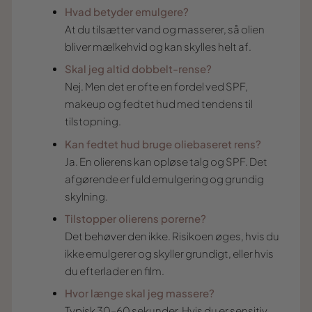
Hvad betyder emulgere?
At du tilsætter vand og masserer, så olien
bliver mælkehvid og kan skylles helt af.
Skal jeg altid dobbelt-rense?
Nej. Men det er ofte en fordel ved SPF,
makeup og fedtet hud med tendens til
tilstopning.
Kan fedtet hud bruge oliebaseret rens?
Ja. En olierens kan opløse talg og SPF. Det
afgørende er fuld emulgering og grundig
skylning.
Tilstopper olierens porerne?
Det behøver den ikke. Risikoen øges, hvis du
ikke emulgerer og skyller grundigt, eller hvis
du efterlader en film.
Hvor længe skal jeg massere?
Typisk 30–60 sekunder. Hvis du er sensitiv,