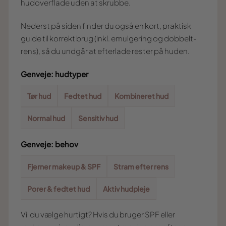
hudoverflade uden at skrubbe.
Nederst på siden finder du også en kort, praktisk
guide til korrekt brug (inkl. emulgering og dobbelt-
rens), så du undgår at efterlade rester på huden.
Genveje: hudtyper
Tør hud
Fedtet hud
Kombineret hud
Normal hud
Sensitiv hud
Genveje: behov
Fjerner makeup & SPF
Stram efter rens
Porer & fedtet hud
Aktiv hudpleje
Vil du vælge hurtigt? Hvis du bruger SPF eller