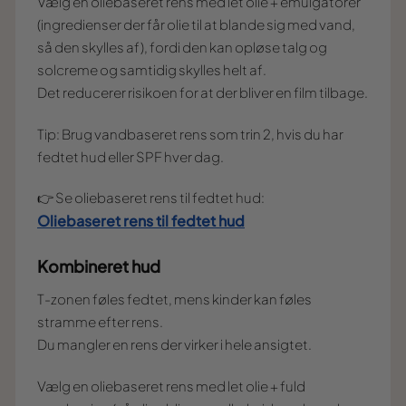
Vælg en oliebaseret rens med let olie + emulgatorer
(ingredienser der får olie til at blande sig med vand,
så den skylles af), fordi den kan opløse talg og
solcreme og samtidig skylles helt af.
Det reducerer risikoen for at der bliver en film tilbage.
Tip: Brug vandbaseret rens som trin 2, hvis du har
fedtet hud eller SPF hver dag.
👉 Se oliebaseret rens til fedtet hud:
Oliebaseret rens til fedtet hud
Kombineret hud
T-zonen føles fedtet, mens kinder kan føles
stramme efter rens.
Du mangler en rens der virker i hele ansigtet.
Vælg en oliebaseret rens med let olie + fuld