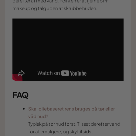
derefter af med vand. Pointen er at fjerne SPF,
makeup og talg uden at skrubbe huden.
FAQ
Skal oliebaseret rens bruges på tør eller
våd hud?
Typisk på tør hud først. Tilsæt derefter vand
for at emulgere, og skyl til sidst.