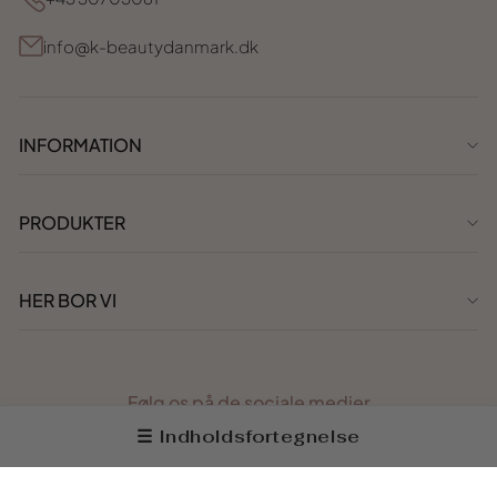
info@k-beautydanmark.dk
INFORMATION
PRODUKTER
HER BOR VI
Følg os på de sociale medier
☰ Indholdsfortegnelse
Facebook
Instagram
TikTok