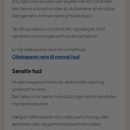
emulgatorer (så olien kan skylles helt af), fordi den
kan fjerne solcreme uden at du behøver at skrubbe.
Det gør rens-trinnet nemt at holde fast i.
Tip: Brug olierens om aftenen, og vælg en mild
vandrens om morgenen hvis du har behov.
👉 Se oliebaseret rens til normal hud:
Oliebaseret rens til normal hud
Sensitiv hud
Huden reagerer med svie, rødme eller ubehag
under/efter rens.
Det føles ofte værre, hvis du bruger varmt vand eller
mange produkter.
Vælg en oliebaseret rens uden parfume og uden
æteriske olier, og gerne med panthenol eller