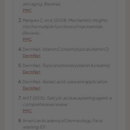
skin aging
. (Review).
PMC
Marques C. et al. (2024).
Mechanistic insights
into the multiple functions of niacinamide
.
(Review).
PMC
DermNet.
Vitamin C cream (topical vitamin C)
.
DermNet
DermNet.
Topical retinoids (vitamin A creams)
.
DermNet
DermNet.
Azelaic acid: uses and application
.
DermNet
Arif T. (2015).
Salicylic acid as a peeling agent: a
comprehensive review
.
PMC
American Academy of Dermatology.
Face
washing 101
.