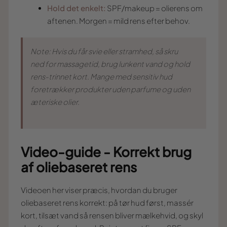
Hold det enkelt:
SPF/makeup = olierens om
aftenen. Morgen = mild rens efter behov.
Note: Hvis du får svie eller stramhed, så skru
ned for massagetid, brug lunkent vand og hold
rens-trinnet kort. Mange med sensitiv hud
foretrækker produkter uden parfume og uden
æteriske olier.
Video-guide - Korrekt brug
af oliebaseret rens
Videoen her viser præcis, hvordan du bruger
oliebaseret rens korrekt: på tør hud først, massér
kort, tilsæt vand så rensen bliver mælkehvid, og skyl