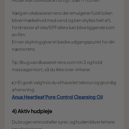
Vælg en oliebaseret rens der emulgerer fuldt (olien
bliver mælkehvid med vand og kan skylles helt af),
fordi rester af olie/SPF ellers kan blive liggende som
en film.
En ren skylning giver et bedre udgangspunkt for din
næste rens.
Tip: Brug vandbaseret rens som trin 2 og hold
massagen kort, så du ikke over-irriterer.
👉 Et godt valg hvis du vil have let tekstur og grundig
afrensning:
Anua Heartleaf Pore Control Cleansing Oil
4) Aktiv hudpleje
Du bruger retinoid eller syrer, og huden bliver lettere