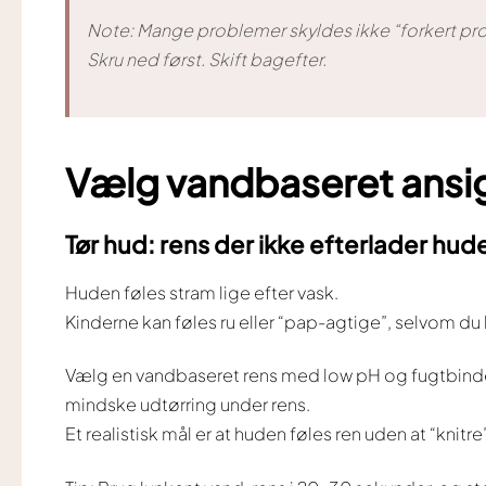
Note: Mange problemer skyldes ikke “forkert produ
Skru ned først. Skift bagefter.
Vælg vandbaseret ansig
Tør hud: rens der ikke efterlader hud
Huden føles stram lige efter vask.
Kinderne kan føles ru eller “pap-agtige”, selvom du
Vælg en vandbaseret rens med low pH og fugtbinder
mindske udtørring under rens.
Et realistisk mål er at huden føles ren uden at “knitre