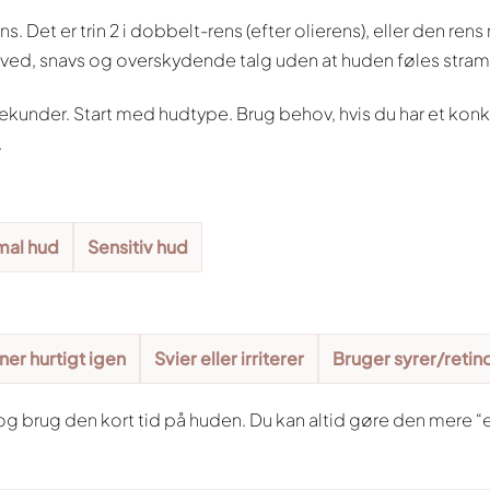
. Det er trin 2 i dobbelt-rens (efter olierens), eller den re
sved, snavs og overskydende talg uden at huden føles stram
sekunder. Start med hudtype. Brug behov, hvis du har et kon
.
mal hud
Sensitiv hud
ner hurtigt igen
Svier eller irriterer
Bruger syrer/retin
ns og brug den kort tid på huden. Du kan altid gøre den mere 