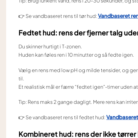
Tip: Brug lunkent vand, rens i 20–30 sekunder, og st
Vandbaseret rens
👉 Se vandbaseret rens til tør hud:
Fedtet hud: rens der fjerner talg ud
Du skinner hurtigt i T-zonen.
Huden kan føles ren i 10 minutter og så fedte igen.
Vælg en rens med low pH og milde tensider, og gerne
til.
Et realistisk mål er færre “fedtet igen”-timer uden at
Tip: Rens maks 2 gange dagligt. Mere rens kan irrite
Vandbaseret 
👉 Se vandbaseret rens til fedtet hud:
Kombineret hud: rens der ikke tørrer