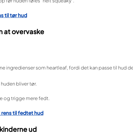
op før huden føles “helt squeaky”.
 til tør hud
en at overvaske
 ingredienser som heartleaf, fordi det kan passe til hud de
 huden bliver tør.
re og trigge mere fedt.
rens til fedtet hud
 kinderne ud