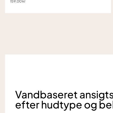
159,00 kr
Vandbaseret ansigts
efter hudtype og b