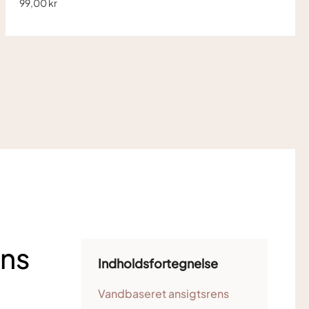
99,00 kr
ens
Indholdsfortegnelse
Vandbaseret ansigtsrens