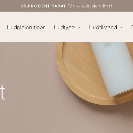
På alle hudplejerutiner !
25 PROCENT RABAT
Sæt
diasshow
på
Hudplejerutiner
Hudtype
Hudtilstand
pause
t