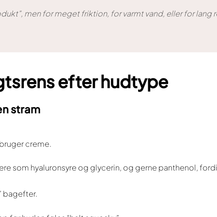
kt”, men for meget friktion, for varmt vand, eller for lang r
tsrens efter hudtype
en stram
 bruger creme.
e som hyaluronsyre og glycerin, og gerne panthenol, fordi
” bagefter.