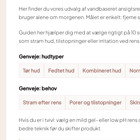
Her finder du vores udvalg af vandbaseret ansigtsrens
bruger alene om morgenen. Målet er enkelt: fjerne 
Guiden her hjælper dig med at vælge rigtigt på 10 
som stram hud, tilstopninger eller irritation ved rens
Genveje: hudtyper
Tør hud
Fedtet hud
Kombineret hud
Nor
Genveje: behov
Stram efter rens
Porer og tilstopninger
Skin
Hvis du er i tvivl: vælg en mild gel- eller low pH re
bedre teknik før du skifter produkt.