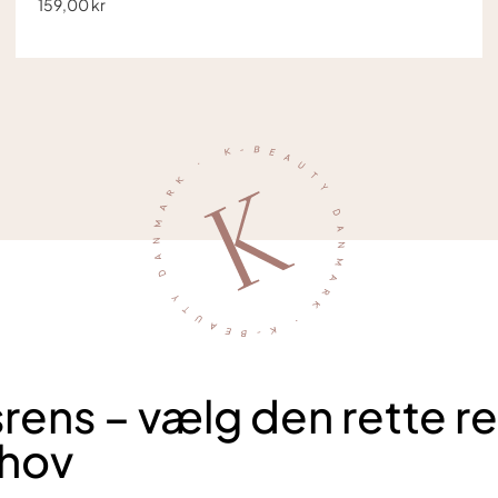
159,00 kr
rens – vælg den rette r
ehov