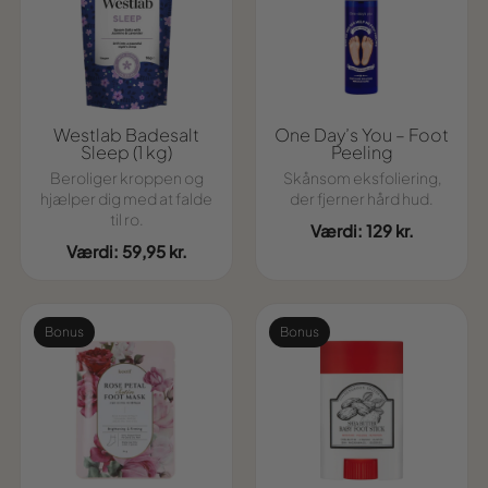
Westlab Badesalt
One Day’s You – Foot
Sleep (1 kg)
Peeling
Beroliger kroppen og
Skånsom eksfoliering,
hjælper dig med at falde
der fjerner hård hud.
til ro.
Værdi: 129 kr.
Værdi: 59,95 kr.
Bonus
Bonus