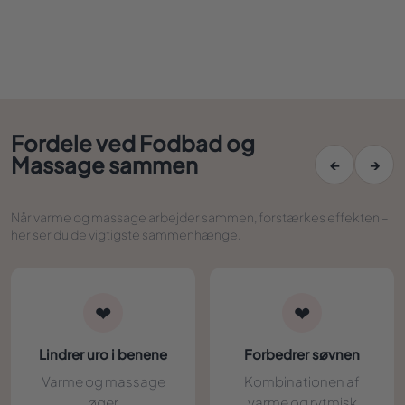
Fordele ved Fodbad og
Massage sammen
←
→
Når varme og massage arbejder sammen, forstærkes effekten –
her ser du de vigtigste sammenhænge.
❤
❤
Lindrer uro i benene
Forbedrer søvnen
Varme og massage
Kombinationen af
øger
varme og rytmisk