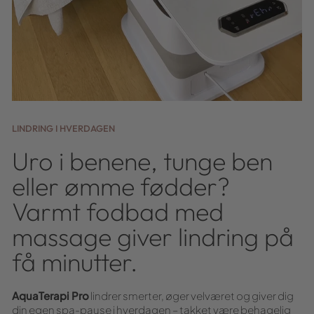
LINDRING I HVERDAGEN
Uro i benene, tunge ben
eller ømme fødder?
Varmt fodbad med
massage giver lindring på
få minutter.
AquaTerapi Pro
lindrer smerter, øger velværet og giver dig
din egen spa-pause i hverdagen – takket være behagelig