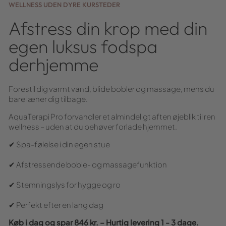
WELLNESS UDEN DYRE KURSTEDER
Afstress din krop med din
egen luksus fodspa
derhjemme
Forestil dig varmt vand, blide bobler og massage, mens du
bare læner dig tilbage.
AquaTerapi Pro forvandler et almindeligt aften øjeblik til ren
wellness – uden at du behøver forlade hjemmet.
✔ Spa-følelse i din egen stue
✔ Afstressende boble- og massagefunktion
✔ Stemningslys for hygge og ro
✔ Perfekt efter en lang dag
Køb i dag og spar 846 kr. – Hurtig levering 1 - 3 dage.