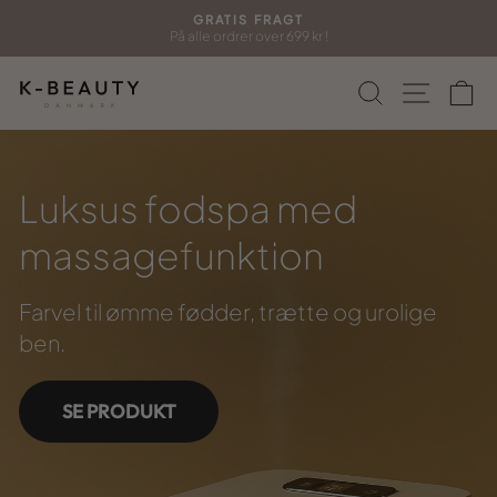
Gå
GRATIS FRAGT
til
På alle ordrer over 699 kr !
Sæt
indhold
diasshow
Søg
Side n
In
på
pause
Luksus fodspa med
massagefunktion
Farvel til ømme
fødder, trætte og urolige
ben.
SE PRODUKT