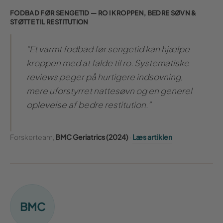
FODBAD FØR SENGETID — RO I KROPPEN, BEDRE SØVN &
STØTTE TIL RESTITUTION
“Et varmt fodbad før sengetid kan hjælpe
kroppen med at falde til ro. Systematiske
reviews peger på hurtigere indsovning,
mere uforstyrret nattesøvn og en generel
oplevelse af bedre restitution.”
Forskerteam,
BMC Geriatrics (2024)
·
Læs artiklen
BMC