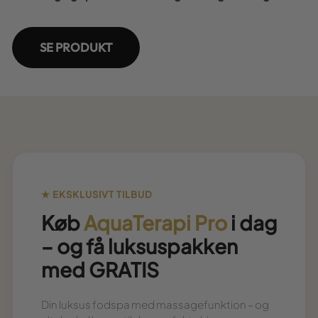
SE PRODUKT
Køb
AquaTerapi Pro
i dag
– og få luksuspakken
med GRATIS
Din luksus fodspa med massagefunktion – og