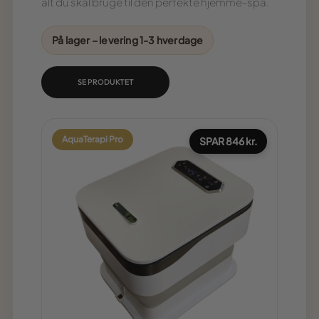
alt du skal bruge til den perfekte hjemme-spa.
På lager – levering 1-3 hverdage
SE PRODUKTET
AquaTerapi Pro
SPAR 846 kr.