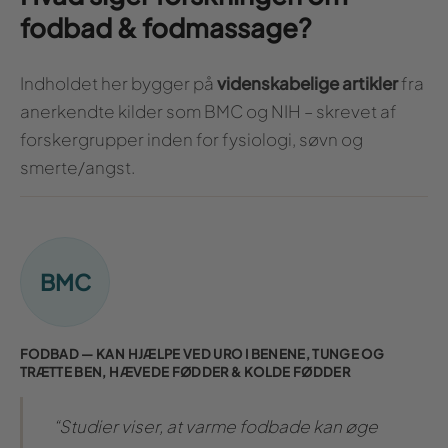
fodbad & fodmassage?
Indholdet her bygger på
videnskabelige artikler
fra
anerkendte kilder som BMC og NIH – skrevet af
forskergrupper inden for fysiologi, søvn og
smerte/angst.
BMC
FODBAD — KAN HJÆLPE VED URO I BENENE, TUNGE OG
TRÆTTE BEN, HÆVEDE FØDDER & KOLDE FØDDER
“Studier viser, at varme fodbade kan øge