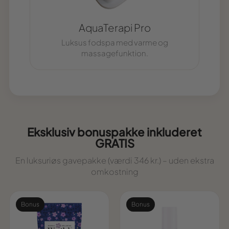
AquaTerapi Pro
Luksus fodspa med varme og
massagefunktion.
Eksklusiv bonuspakke inkluderet
GRATIS
En luksuriøs gavepakke (værdi 346 kr.) – uden ekstra
omkostning
Bonus
Bonus