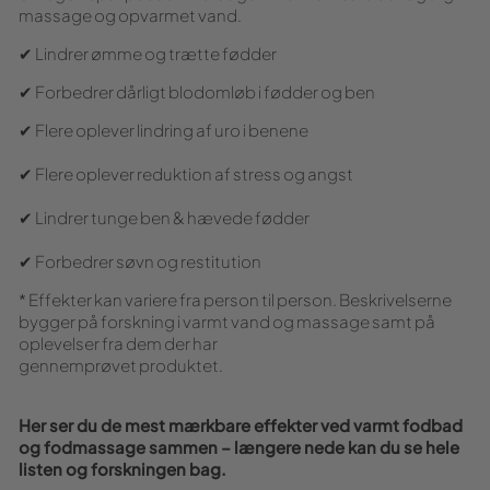
massage og opvarmet vand.
✔ Lindrer ømme og trætte fødder
✔ Forbedrer dårligt blodomløb i fødder og ben
✔ Flere oplever lindring af uro i benene
✔ Flere oplever reduktion af stress og angst
✔ Lindrer tunge ben & hævede fødder
✔ Forbedrer søvn og restitution
* Effekter kan variere fra person til person. Beskrivelserne
bygger på forskning i varmt vand og massage samt på
oplevelser fra dem der har
gennemprøvet produktet.
Her ser du de mest mærkbare effekter ved varmt fodbad
og fodmassage sammen – længere nede kan du se hele
listen og forskningen bag.