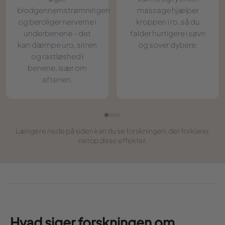
blodgennemstrømningen
massage hjælper
og beroliger nerverne i
kroppen i ro, så du
underbenene – det
falder hurtigere i søvn
kan dæmpe uro, sitren
og sover dybere.
og rastløshed i
benene, især om
aftenen.
Længere nede på siden kan du se forskningen, der forklarer
netop disse effekter.
Hvad siger forskningen om