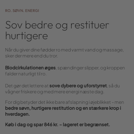
RO. SØVN. ENERGI
Sov bedre og restituer
hurtigere
Når du giver dine fødder ro med varmt vand og massage,
sker der mere end du tror.
Blodcirkulationen øges
, spændinger slipper, og kroppen
falder naturligt til ro.
Det gør det lettere at
sove dybere og uforstyrret
, så du
vågner friskere og med mere energi næste dag.
For dig betyder det ikke bare afslapning i øjeblikket – men
bedre søvn, hurtigere restitution og en stærkere krop i
hverdagen.
Køb i dag og spar 846 kr. – lageret er begrænset.