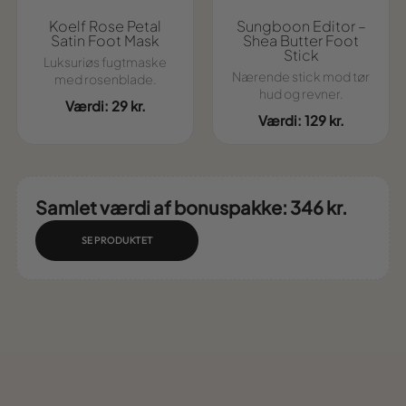
Koelf Rose Petal
Sungboon Editor –
Satin Foot Mask
Shea Butter Foot
Stick
Luksuriøs fugtmaske
Nærende stick mod tør
med rosenblade.
hud og revner.
Værdi: 29 kr.
Værdi: 129 kr.
Samlet værdi af bonuspakke: 346 kr.
SE PRODUKTET