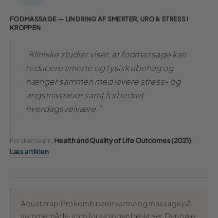
FODMASSAGE — LINDRING AF SMERTER, URO & STRESS I
KROPPEN
“Kliniske studier viser, at fodmassage kan
reducere smerte og fysisk ubehag og
hænger sammen med lavere stress- og
angstniveauer samt forbedret
hverdagsvelvære.”
Forskerteam,
Health and Quality of Life Outcomes (2021)
·
Læs artiklen
Aquaterapi Pro kombinerer varme og massage på
samme måde, som forskningen beskriver. Den høje