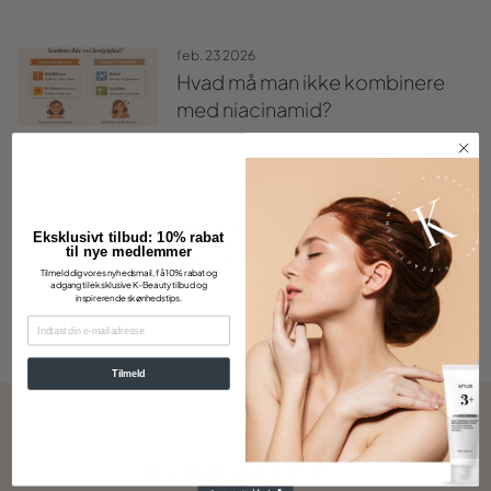
feb. 23 2026
Hvad må man ikke kombinere
med niacinamid?
feb. 23 2026
Hvad er niacinamid – og hvad
Eksklusivt tilbud: 10% rabat
til nye medlemmer
gør det for huden?
Tilmeld dig vores nyhedsmail, få 10% rabat og
adgang til eksklusive K-Beauty tilbud og
inspirerende skønhedstips.
EMAIL
Tilmeld