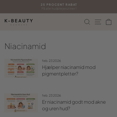
Gå
25 PROCENT RABAT
til
På alle hudplejerutiner !
Sæt
indhold
diasshow
Søg
Side n
In
på
pause
Niacinamid
feb. 23 2026
Hjælper niacinamid mod
pigmentpletter?
feb. 23 2026
Er niacinamid godt mod akne
og uren hud?