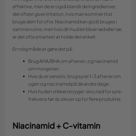
effektive, men de er også blandt de ingredienser,
der oftest giver irritation, hvis man kommer til at
bruge dem for ofte. Niacinamid kan godt bruges i
samme rutine, men hvis din hud let bliver rød eller tør,
er det ofte smartest at holde det enkelt.
En rolig måde at gøre det på:
Brug AHA/BHA om aftenen, og niacinamid
om morgenen.
Hvis du er sensitiv: brug syrer 1–3 aftener om
ugen og niacinamid på de andre dage.
Hvis huden stikker/stryger: skru ned for syre-
frekvens før du skruer op for flere produkter.
Niacinamid + C-vitamin