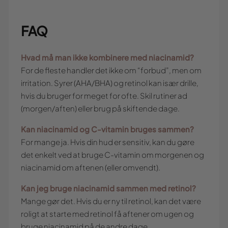
FAQ
Hvad må man ikke kombinere med niacinamid?
For de fleste handler det ikke om “forbud”, men om
irritation. Syrer (AHA/BHA) og retinol kan især drille,
hvis du bruger for meget for ofte. Skil rutiner ad
(morgen/aften) eller brug på skiftende dage.
Kan niacinamid og C-vitamin bruges sammen?
For mange ja. Hvis din hud er sensitiv, kan du gøre
det enkelt ved at bruge C-vitamin om morgenen og
niacinamid om aftenen (eller omvendt).
Kan jeg bruge niacinamid sammen med retinol?
Mange gør det. Hvis du er ny til retinol, kan det være
roligt at starte med retinol få aftener om ugen og
bruge niacinamid på de andre dage.