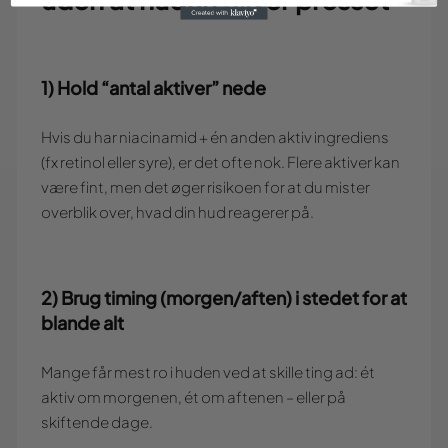
1) Hold “antal aktiver” nede
Hvis du har niacinamid + én anden aktiv ingrediens
(fx retinol eller syre), er det ofte nok. Flere aktiver kan
være fint, men det øger risikoen for at du mister
overblik over, hvad din hud reagerer på.
2) Brug timing (morgen/aften) i stedet for at
blande alt
Mange får mest ro i huden ved at skille ting ad: ét
aktiv om morgenen, ét om aftenen – eller på
skiftende dage.