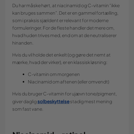
Du har måske hørt, at niacinamid og C-vitamin “ikke
kan bruges sammen”. Det er en gammel fortælling,
som i praksis sjældent er relevant for moderne
formuleringer. For de fleste handler det mere om,
hvad huden trives med, end om at de neutraliserer
hinanden.
Hvis du vil holde det enkelt (og gøre det nemt at
mærke, hvad der virker), er en klassisk løsning:
C-vitamin om morgenen
Niacinamid om aftenen (eller omvendt)
Hvis du bruger C-vitamin for ujævn tone/pigment,
solbeskyttelse
giver daglig
stadig mest mening
som fast vane.