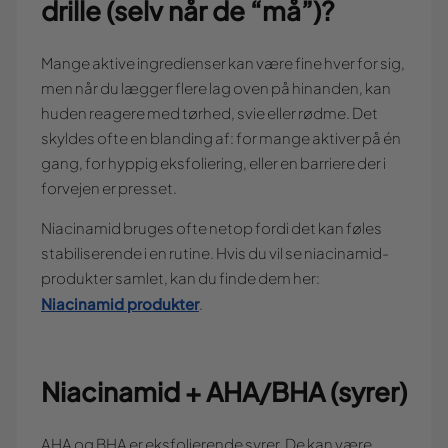
drille (selv når de “må”)?
Mange aktive ingredienser kan være fine hver for sig,
men når du lægger flere lag oven på hinanden, kan
huden reagere med tørhed, svie eller rødme. Det
skyldes ofte en blanding af: for mange aktiver på én
gang, for hyppig eksfoliering, eller en barriere der i
forvejen er presset.
Niacinamid bruges ofte netop fordi det kan føles
stabiliserende i en rutine. Hvis du vil se niacinamid-
produkter samlet, kan du finde dem her:
Niacinamid produkter
.
Niacinamid + AHA/BHA (syrer)
AHA og BHA er eksfolierende syrer. De kan være