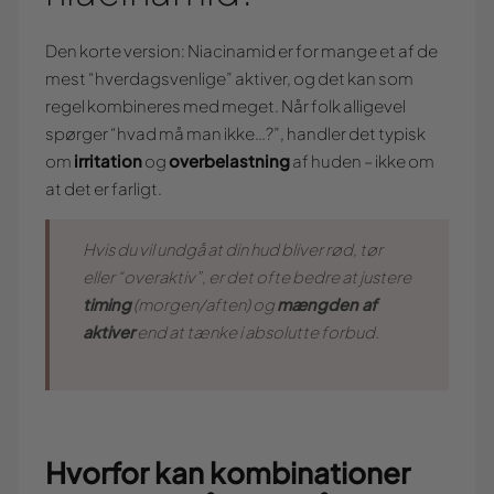
Den korte version: Niacinamid er for mange et af de
mest “hverdagsvenlige” aktiver, og det kan som
regel kombineres med meget. Når folk alligevel
spørger “hvad må man ikke…?”, handler det typisk
om
irritation
og
overbelastning
af huden – ikke om
at det er farligt.
Hvis du vil undgå at din hud bliver rød, tør
eller “overaktiv”, er det ofte bedre at justere
timing
(morgen/aften) og
mængden af
aktiver
end at tænke i absolutte forbud.
Hvorfor kan kombinationer