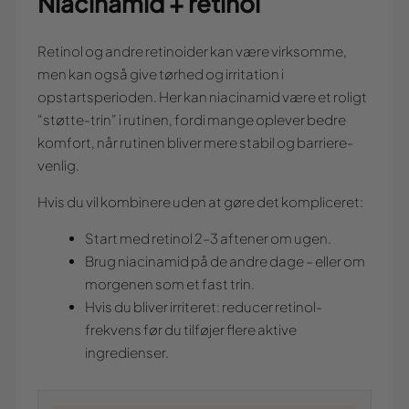
Niacinamid + retinol
Retinol og andre retinoider kan være virksomme,
men kan også give tørhed og irritation i
opstartsperioden. Her kan niacinamid være et roligt
“støtte-trin” i rutinen, fordi mange oplever bedre
komfort, når rutinen bliver mere stabil og barriere-
venlig.
Hvis du vil kombinere uden at gøre det kompliceret:
Start med retinol 2–3 aftener om ugen.
Brug niacinamid på de andre dage – eller om
morgenen som et fast trin.
Hvis du bliver irriteret: reducer retinol-
frekvens før du tilføjer flere aktive
ingredienser.