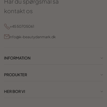
Har du spørgsmål så
kontakt os
+45 50705061
info@k-beautydanmark.dk
INFORMATION
PRODUKTER
HER BOR VI