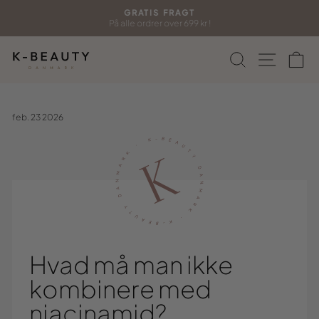
Gå
GRATIS FRAGT
til
På alle ordrer over 699 kr !
Sæt
indhold
diasshow
Søg
Side n
In
på
pause
feb. 23 2026
Hvad må man ikke
kombinere med
niacinamid?