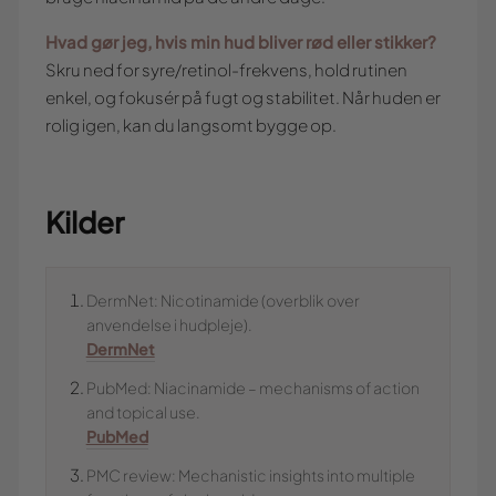
Hvad gør jeg, hvis min hud bliver rød eller stikker?
Skru ned for syre/retinol-frekvens, hold rutinen
enkel, og fokusér på fugt og stabilitet. Når huden er
rolig igen, kan du langsomt bygge op.
Kilder
DermNet: Nicotinamide (overblik over
anvendelse i hudpleje).
DermNet
PubMed: Niacinamide – mechanisms of action
and topical use.
PubMed
PMC review: Mechanistic insights into multiple