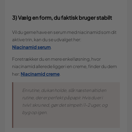
3) Vælg en form, du faktisk bruger stabilt
Vil du gerne have en serum med niacinamid som dit
aktive trin, kan du se udvalget her:
Niacinamid serum
.
Foretrækker du en mere enkel løsning, hvor
niacinamid allerede ligger i en creme, finder du dem
Niacinamid creme
her:
.
En rutine, du kan holde, slår næsten altid en
rutine, der er perfekt på papir. Hvis du er i
tvivl: skru ned, gør det simpelt i 1–2 uger, og
byg op igen.