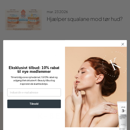
mar. 23 2026
Hjælper squalane mod tør hud?
mar. 23 2026
Hvad er squalane i hudpleje?
Eksklusivt tilbud: 10% rabat
til nye medlemmer
Tilmeld dig vores nyhedsmail, få 10% rabat og
adgang til eksklusive K-Beauty tilbud og
inspirerende skønhedstips.
EMAIL
Tilmeld