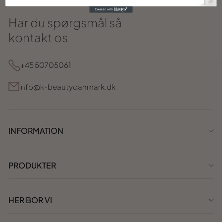
Har du spørgsmål så
kontakt os
+45 50705061
info@k-beautydanmark.dk
INFORMATION
PRODUKTER
HER BOR VI