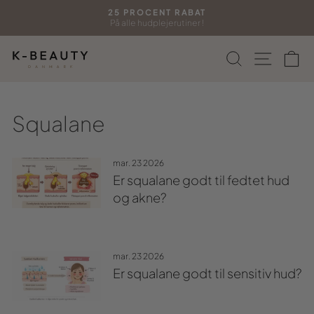
Gå
25 PROCENT RABAT
til
På alle hudplejerutiner !
Sæt
indhold
diasshow
Søg
Side n
In
på
pause
Squalane
mar. 23 2026
Er squalane godt til fedtet hud
og akne?
mar. 23 2026
Er squalane godt til sensitiv hud?