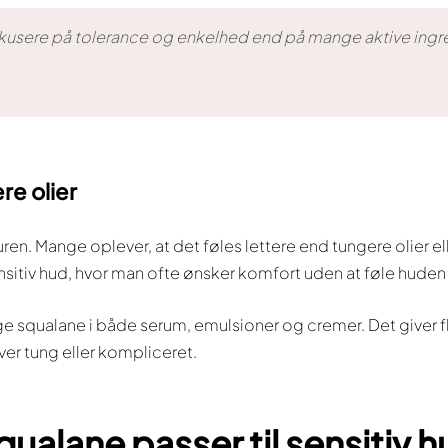
fokusere på tolerance og enkelhed end på mange aktive ingre
re olier
uren. Mange oplever, at det føles lettere end tungere olier e
nsitiv hud, hvor man ofte ønsker komfort uden at føle huden
 squalane i både serum, emulsioner og cremer. Det giver fle
ver tung eller kompliceret.
ualane passer til sensitiv 