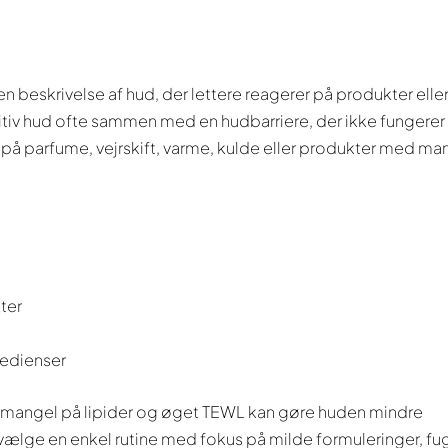
n beskrivelse af hud, der lettere reagerer på produkter elle
itiv hud ofte sammen med en hudbarriere, der ikke fungerer
 på parfume, vejrskift, varme, kulde eller produkter med ma
kter
redienser
i mangel på lipider og øget TEWL kan gøre huden mindre
vælge en enkel rutine med fokus på milde formuleringer, fu