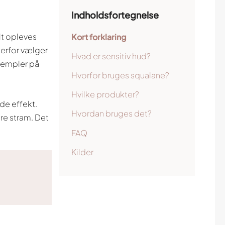
Indholdsfortegnelse
lt opleves
Kort forklaring
derfor vælger
Hvad er sensitiv hud?
ksempler på
Hvorfor bruges squalane?
Hvilke produkter?
de effekt.
Hvordan bruges det?
re stram. Det
FAQ
Kilder