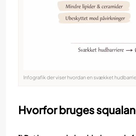
Infografik der viser hvordan en svækket hudbarrie
Hvorfor bruges squalane 