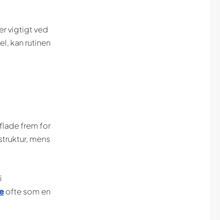
r vigtigt ved
el, kan rutinen
flade frem for
dstruktur, mens
i
e
ofte som en