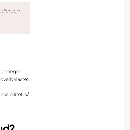
dienser i
ller meget
 overbelastet.
ksibilitet, så
hud?