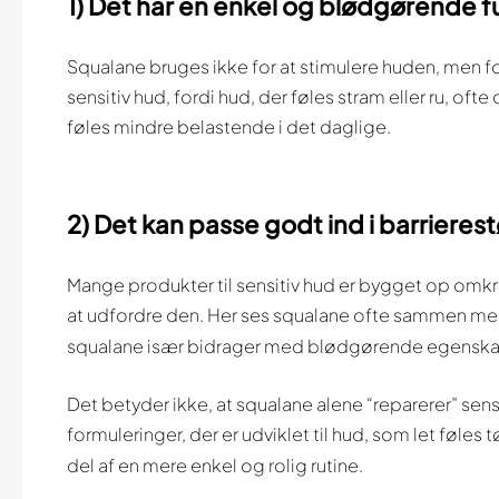
1) Det har en enkel og blødgørende f
Squalane bruges ikke for at stimulere huden, men fo
sensitiv hud, fordi hud, der føles stram eller ru, of
føles mindre belastende i det daglige.
2) Det kan passe godt ind i barriere
Mange produkter til sensitiv hud er bygget op omkri
at udfordre den. Her ses squalane ofte sammen m
squalane især bidrager med blødgørende egenska
Det betyder ikke, at squalane alene “reparerer” sensi
formuleringer, der er udviklet til hud, som let føles t
del af en mere enkel og rolig rutine.