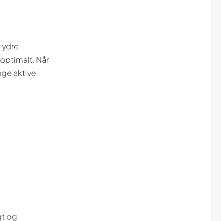
r ydre
 optimalt. Når
nge aktive
gt og