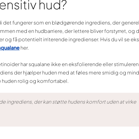
sensitiv hud?
ordi det fungerer som en blødgørende ingrediens, der genere
mmen med en hudbarriere, der lettere bliver forstyrret, og 
g få potentielt irriterende ingredienser. Hvis du vil se e
squalane
her.
tinoider har squalane ikke en eksfolierende eller stimuleren
rediens der hjælper huden med at føles mere smidig og mind
lde huden rolig og komfortabel.
 ingrediens, der kan støtte hudens komfort uden at virke