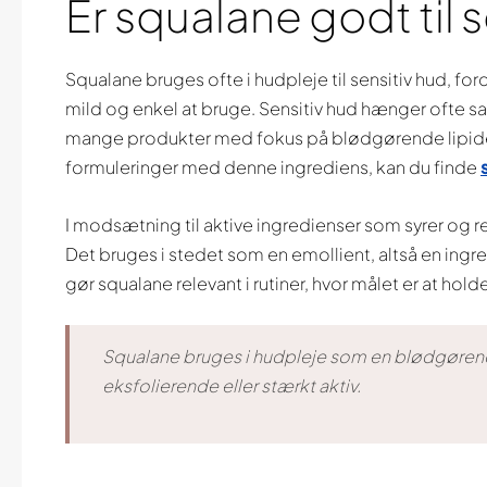
Er squalane godt til 
Squalane bruges ofte i hudpleje til sensitiv hud, f
mild og enkel at bruge. Sensitiv hud hænger ofte sa
mange produkter med fokus på blødgørende lipider o
formuleringer med denne ingrediens, kan du finde
I modsætning til aktive ingredienser som syrer og re
Det bruges i stedet som en emollient, altså en ing
gør squalane relevant i rutiner, hvor målet er at ho
Squalane bruges i hudpleje som en blødgørende
eksfolierende eller stærkt aktiv.