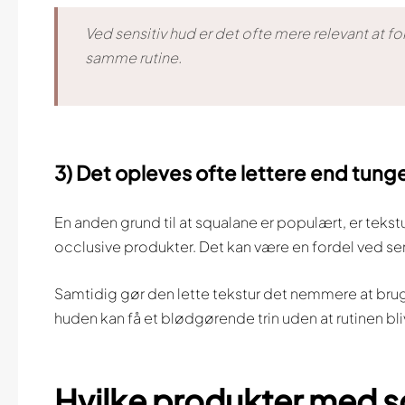
Ved sensitiv hud er det ofte mere relevant at 
samme rutine.
3) Det opleves ofte lettere end tunge
En anden grund til at squalane er populært, er tekst
occlusive produkter. Det kan være en fordel ved se
Samtidig gør den lette tekstur det nemmere at bruge
huden kan få et blødgørende trin uden at rutinen bli
Hvilke produkter med sq