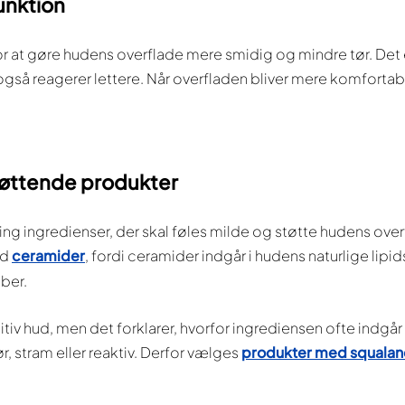
unktion
r at gøre hudens overflade mere smidig og mindre tør. Det e
te også reagerer lettere. Når overfladen bliver mere komfortab
støttende produkter
ng ingredienser, der skal føles milde og støtte hudens over
ed
ceramider
, fordi ceramider indgår i hudens naturlige lipi
ber.
tiv hud, men det forklarer, hvorfor ingrediensen ofte indgår 
ør, stram eller reaktiv. Derfor vælges
produkter med squalan