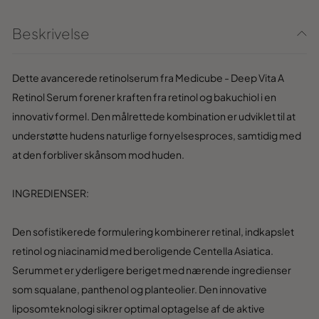
Beskrivelse
Dette avancerede retinolserum fra Medicube - Deep Vita A
Retinol Serum forener kraften fra retinol og bakuchiol i en
innovativ formel. Den målrettede kombination er udviklet til at
understøtte hudens naturlige fornyelsesproces, samtidig med
at den forbliver skånsom mod huden.
INGREDIENSER:
Den sofistikerede formulering kombinerer retinal, indkapslet
retinol og niacinamid med beroligende Centella Asiatica.
Serummet er yderligere beriget med nærende ingredienser
som squalane, panthenol og planteolier. Den innovative
liposomteknologi sikrer optimal optagelse af de aktive