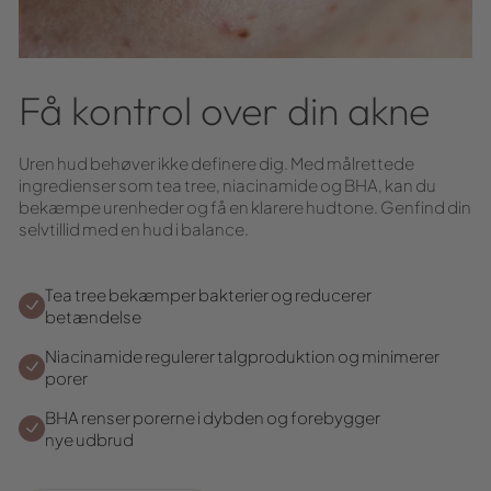
Få kontrol over din akne
Uren hud behøver ikke definere dig. Med målrettede
ingredienser som tea tree, niacinamide og BHA, kan du
bekæmpe urenheder og få en klarere hudtone. Genfind din
selvtillid med en hud i balance.
Tea tree bekæmper bakterier og reducerer
betændelse
Niacinamide regulerer talgproduktion og minimerer
porer
BHA renser porerne i dybden og forebygger
nye udbrud