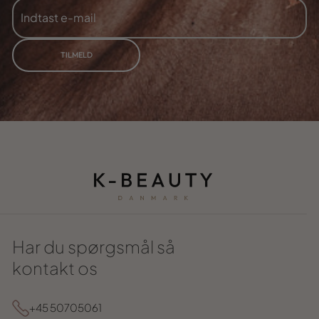
INDTAST
TILMELD
E-
MAIL
TILMELD
Har du spørgsmål så
kontakt os
+45 50705061