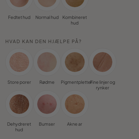
Fedtet hud
Normal hud
Kombineret
hud
HVAD KAN DEN HJÆLPE PÅ?
Store porer
Rødme
Pigmentpletter
Fine linjer og
rynker
Dehydreret
Bumser
Akne ar
hud