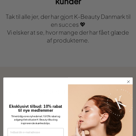
kunder
Tak til alle jer, der har gjort K-Beauty Danmark til
en succes 💖
Vi elsker at se, hvor mange der har fået glæde
af produkterne.
Andre kiggede også på disse
Eksklusivt tilbud: 10% rabat
til nye medlemmer
Tilmeld dig vores nyhedsmail, få 10% rabat og
adgang til eksklusive K-Beauty tilbud og
inspirerende skønhedstips.
EMAIL