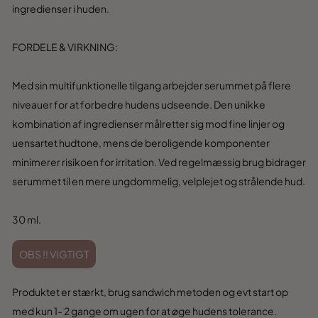
ingredienser i huden.
FORDELE & VIRKNING:
Med sin multifunktionelle tilgang arbejder serummet på flere
niveauer for at forbedre hudens udseende. Den unikke
kombination af ingredienser målretter sig mod fine linjer og
uensartet hudtone, mens de beroligende komponenter
minimerer risikoen for irritation. Ved regelmæssig brug bidrager
serummet til en mere ungdommelig, velplejet og strålende hud.
30 ml.
OBS !! VIGTIGT
Produktet er stærkt, brug sandwich metoden og evt start op
med kun 1- 2 gange om ugen for at øge hudens tolerance.