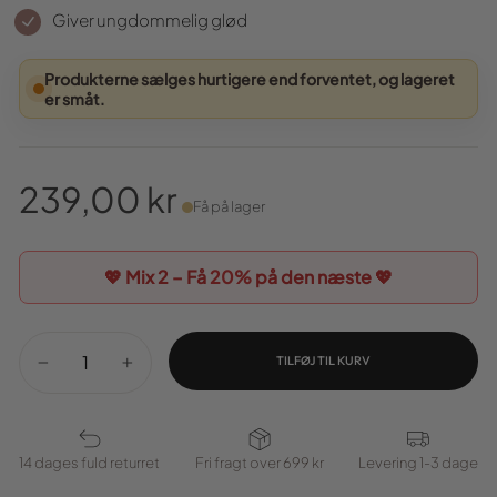
Giver ungdommelig glød
Produkterne sælges hurtigere end forventet, og lageret
er småt.
239,00 kr
Få på lager
Normal
pris
💖 Mix 2 – Få
20%
på den næste 💖
TILFØJ TIL KURV
−
+
14 dages fuld returret
Fri fragt over 699 kr
Levering 1-3 dage