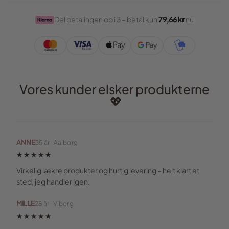
Del betalingen op i 3 – betal kun
79,66 kr
nu
Vores kunder elsker produkterne
💖
ANNE
35 år · Aalborg
★★★★★
Virkelig lækre produkter og hurtig levering – helt klart et
sted, jeg handler igen.
MILLE
28 år · Viborg
★★★★★