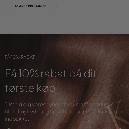
SE AKNE PRODUKTER
FÅ 10% RABAT
Få 10% rabat på dit
første køb
Tilmeld dig vores nyhedsbrev og få eksklusive
tilbud,
nyheder og tips til din hudpleje direkte i din
indbakke.