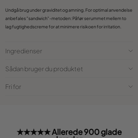
Undgå brug under graviditet og amning. For optimal anvendelse
anbefales "sandwich"-metoden: Påfør serummet mellem to
lag fugtighedscreme for at minimere risikoen for irritation.
Ingredienser
Sådan bruger du produktet
Fri for
★★★★★ Allerede 900 glade