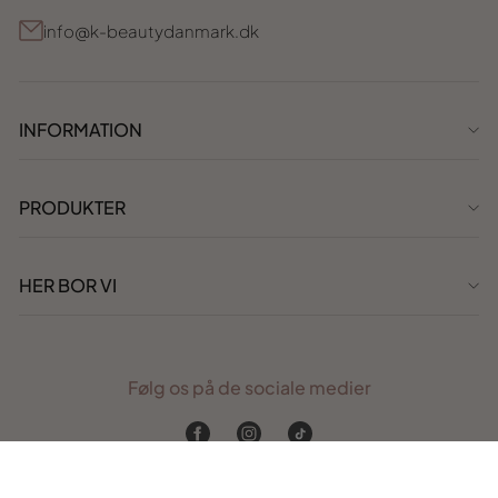
info@k-beautydanmark.dk
INFORMATION
PRODUKTER
HER BOR VI
Følg os på de sociale medier
Facebook
Instagram
TikTok
Webudvikling af
Cavali