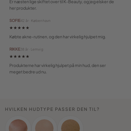
Er næsten lige skiftet over til K-Beauty, og jeg elsker de
her produkter.
SOFIE
42 år · København
★★★★★
Købte akne-rutinen, og den har virkelig hjulpet mig.
RIKKE
38 år · Lemvig
★★★★★
Produkterne har virkelig hjulpet på min hud, den ser
meget bedre ud nu.
HVILKEN HUDTYPE PASSER DEN TIL?