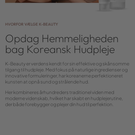
HVORFOR VÆLGE K-BEAUTY
Opdag Hemmeligheden
bag Koreansk Hudpleje
K-Beauty er verdens kendt for sin effektive og skånsomme
tilgang til hudpleje. Med fokus på naturlige ingredienser og
innovative formuleringer, har koreanerne perfektioneret
kunsten at opnå sund og strålende hud.
Her kombineres århundreders traditionel viden med
moderne videnskab, hvilket har skabt en hudplejerutine,
der både forebygger og plejer din hud til perfektion.