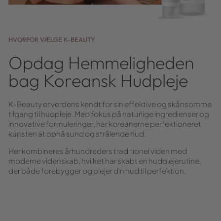
HVORFOR VÆLGE K-BEAUTY
Opdag Hemmeligheden
bag Koreansk Hudpleje
K-Beauty er verdens kendt for sin effektive og skånsomme
tilgang til hudpleje. Med fokus på naturlige ingredienser og
innovative formuleringer, har koreanerne perfektioneret
kunsten at opnå sund og strålende hud.
Her kombineres århundreders traditionel viden med
moderne videnskab, hvilket har skabt en hudplejerutine,
der både forebygger og plejer din hud til perfektion.