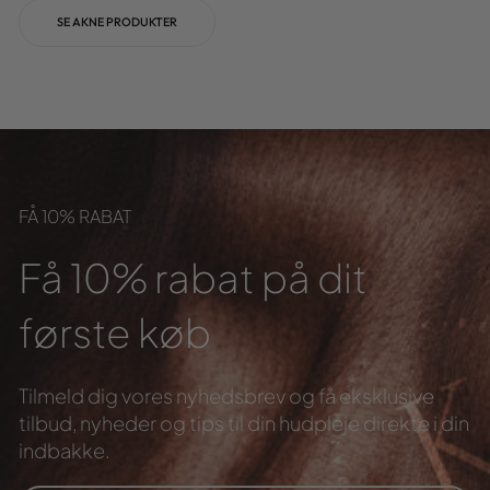
SE AKNE PRODUKTER
FÅ 10% RABAT
Få 10% rabat på dit
første køb
Tilmeld dig vores nyhedsbrev og få eksklusive
tilbud,
nyheder og tips til din hudpleje direkte i din
indbakke.