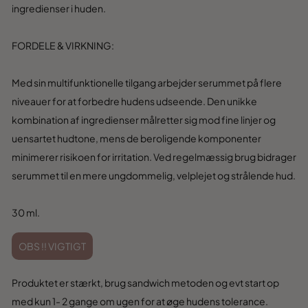
ingredienser i huden.
FORDELE & VIRKNING:
Med sin multifunktionelle tilgang arbejder serummet på flere
niveauer for at forbedre hudens udseende. Den unikke
kombination af ingredienser målretter sig mod fine linjer og
uensartet hudtone, mens de beroligende komponenter
minimerer risikoen for irritation. Ved regelmæssig brug bidrager
serummet til en mere ungdommelig, velplejet og strålende hud.
30 ml.
OBS !! VIGTIGT
Produktet er stærkt, brug sandwich metoden og evt start op
med kun 1- 2 gange om ugen for at øge hudens tolerance.