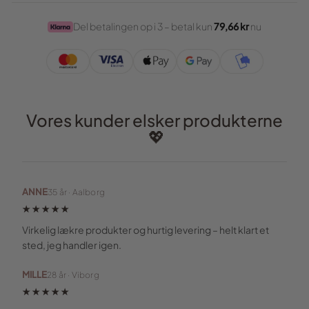
Del betalingen op i 3 – betal kun
79,66 kr
nu
Vores kunder elsker produkterne
💖
ANNE
35 år · Aalborg
★★★★★
Virkelig lækre produkter og hurtig levering – helt klart et
sted, jeg handler igen.
MILLE
28 år · Viborg
★★★★★