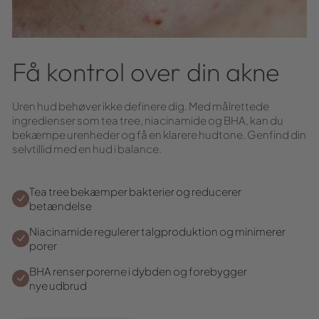
Få kontrol over din akne
Uren hud behøver ikke definere dig. Med målrettede
ingredienser som tea tree, niacinamide og BHA, kan du
bekæmpe urenheder og få en klarere hudtone. Genfind din
selvtillid med en hud i balance.
Tea tree bekæmper bakterier og reducerer
betændelse
Niacinamide regulerer talgproduktion og minimerer
porer
BHA renser porerne i dybden og forebygger
nye udbrud