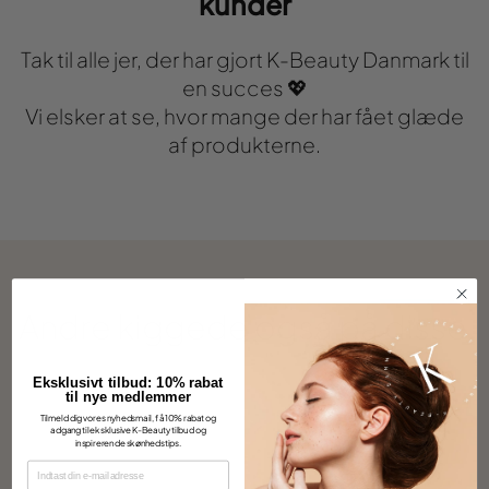
kunder
Tak til alle jer, der har gjort K-Beauty Danmark til
en succes 💖
Vi elsker at se, hvor mange der har fået glæde
af produkterne.
Andre kiggede også på disse
Eksklusivt tilbud: 10% rabat
til nye medlemmer
Tilmeld dig vores nyhedsmail, få 10% rabat og
adgang til eksklusive K-Beauty tilbud og
inspirerende skønhedstips.
EMAIL