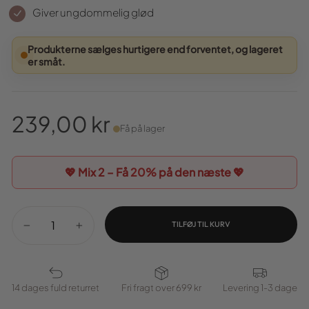
Giver ungdommelig glød
Produkterne sælges hurtigere end forventet, og lageret
er småt.
239,00 kr
Få på lager
Normal
pris
💖 Mix 2 – Få
20%
på den næste 💖
TILFØJ TIL KURV
−
+
14 dages fuld returret
Fri fragt over 699 kr
Levering 1-3 dage