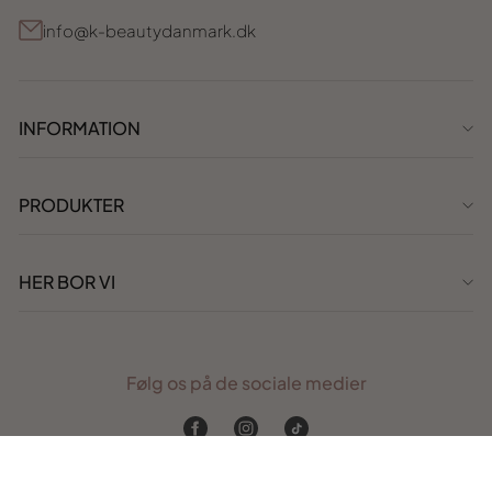
info@k-beautydanmark.dk
INFORMATION
PRODUKTER
HER BOR VI
Følg os på de sociale medier
Facebook
Instagram
TikTok
Webudvikling af
Cavali