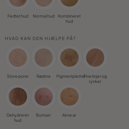
Fedtet hud
Normal hud
Kombineret
hud
HVAD KAN DEN HJÆLPE PÅ?
Store porer
Rødme
Pigmentpletter
Fine linjer og
rynker
Dehydreret
Bumser
Akne ar
hud