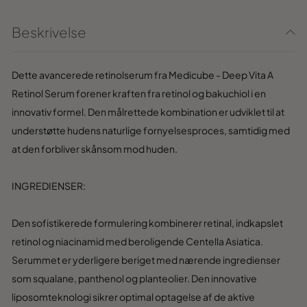
Beskrivelse
Dette avancerede retinolserum fra Medicube - Deep Vita A
Retinol Serum forener kraften fra retinol og bakuchiol i en
innovativ formel. Den målrettede kombination er udviklet til at
understøtte hudens naturlige fornyelsesproces, samtidig med
at den forbliver skånsom mod huden.
INGREDIENSER:
Den sofistikerede formulering kombinerer retinal, indkapslet
retinol og niacinamid med beroligende Centella Asiatica.
Serummet er yderligere beriget med nærende ingredienser
som squalane, panthenol og planteolier. Den innovative
liposomteknologi sikrer optimal optagelse af de aktive