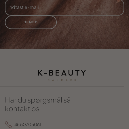
INDTAST
TILMELD
E-
MAIL
TILMELD
Har du spørgsmål så
kontakt os
+45 50705061