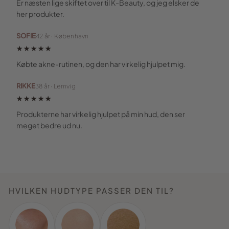
Er næsten lige skiftet over til K-Beauty, og jeg elsker de
her produkter.
SOFIE
42 år · København
★★★★★
Købte akne-rutinen, og den har virkelig hjulpet mig.
RIKKE
38 år · Lemvig
★★★★★
Produkterne har virkelig hjulpet på min hud, den ser
meget bedre ud nu.
HVILKEN HUDTYPE PASSER DEN TIL?