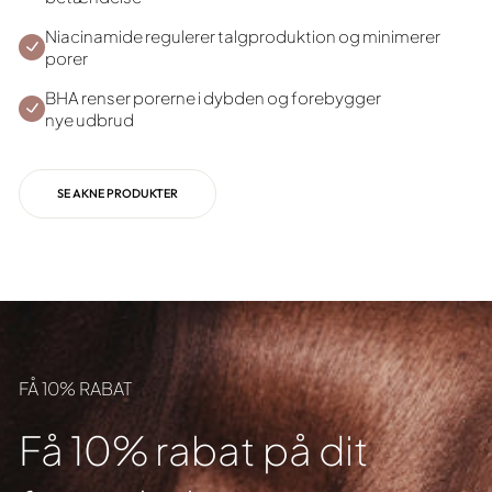
Niacinamide regulerer talgproduktion og minimerer
porer
BHA renser porerne i dybden og forebygger
nye udbrud
SE AKNE PRODUKTER
FÅ 10% RABAT
Få 10% rabat på dit