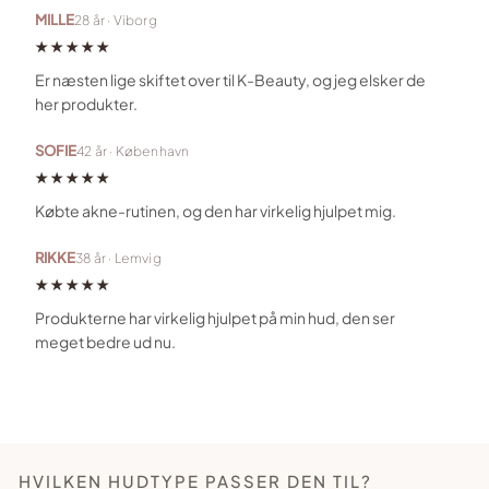
MILLE
28 år · Viborg
★★★★★
Er næsten lige skiftet over til K-Beauty, og jeg elsker de
her produkter.
SOFIE
42 år · København
★★★★★
Købte akne-rutinen, og den har virkelig hjulpet mig.
RIKKE
38 år · Lemvig
★★★★★
Produkterne har virkelig hjulpet på min hud, den ser
meget bedre ud nu.
HVILKEN HUDTYPE PASSER DEN TIL?