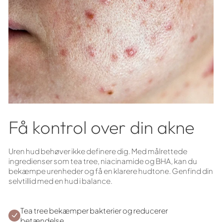
Få kontrol over din akne
Uren hud behøver ikke definere dig. Med målrettede
ingredienser som tea tree, niacinamide og BHA, kan du
bekæmpe urenheder og få en klarere hudtone. Genfind din
selvtillid med en hud i balance.
Tea tree bekæmper bakterier og reducerer
betændelse