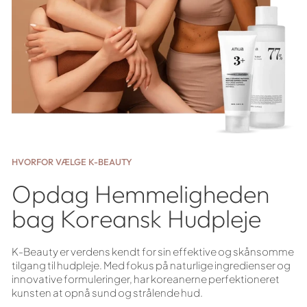
HVORFOR VÆLGE K-BEAUTY
Opdag Hemmeligheden
bag Koreansk Hudpleje
K-Beauty er verdens kendt for sin effektive og skånsomme
tilgang til hudpleje. Med fokus på naturlige ingredienser og
innovative formuleringer, har koreanerne perfektioneret
kunsten at opnå sund og strålende hud.