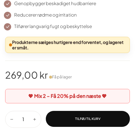
Genopbygger beskadiget hudbarriere
Reducerer rødme og irritation
Tilfører langvarig fugt og beskyttelse
Produkterne sælges hurtigere end forventet, og lageret
er småt.
269,00 kr
Få på lager
Normal
pris
💖 Mix 2 – Få
20%
på den næste 💖
TILFØJ TIL KURV
−
+