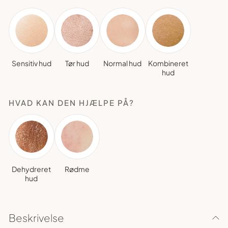
Sensitiv hud
Tør hud
Normal hud
Kombineret
hud
HVAD KAN DEN HJÆLPE PÅ?
Dehydreret
Rødme
hud
Beskrivelse