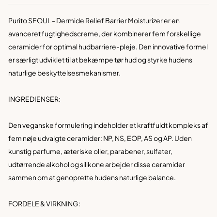
Purito SEOUL - Dermide Relief Barrier Moisturizer er en
avanceret fugtighedscreme, der kombinerer fem forskellige
ceramider for optimal hudbarriere-pleje. Den innovative formel
er særligt udviklet til at bekæmpe tør hud og styrke hudens
naturlige beskyttelsesmekanismer.
INGREDIENSER:
Den veganske formulering indeholder et kraftfuldt kompleks af
fem nøje udvalgte ceramider: NP, NS, EOP, AS og AP. Uden
kunstig parfume, æteriske olier, parabener, sulfater,
udtørrende alkohol og silikone arbejder disse ceramider
sammen om at genoprette hudens naturlige balance.
FORDELE & VIRKNING: