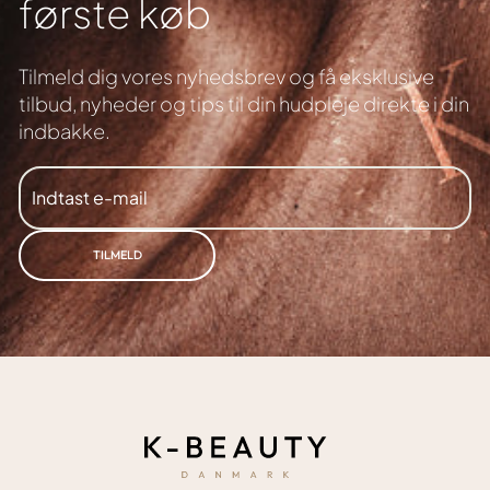
første køb
Tilmeld dig vores nyhedsbrev og få eksklusive
tilbud,
nyheder og tips til din hudpleje direkte i din
indbakke.
INDTAST
TILMELD
E-
MAIL
TILMELD