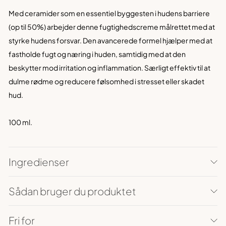
Med ceramider som en essentiel byggesten i hudens barriere
(op til 50%) arbejder denne fugtighedscreme målrettet med at
styrke hudens forsvar. Den avancerede formel hjælper med at
fastholde fugt og næring i huden, samtidig med at den
beskytter mod irritation og inflammation. Særligt effektiv til at
dulme rødme og reducere følsomhed i stresset eller skadet
hud.
100 ml.
Ingredienser
Sådan bruger du produktet
Fri for