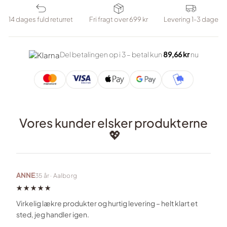
14 dages fuld returret
Fri fragt over 699 kr
Levering 1-3 dage
Del betalingen op i 3 – betal kun
89,66 kr
nu
Vores kunder elsker produkterne
💖
ANNE
35 år · Aalborg
★★★★★
Virkelig lækre produkter og hurtig levering – helt klart et
sted, jeg handler igen.