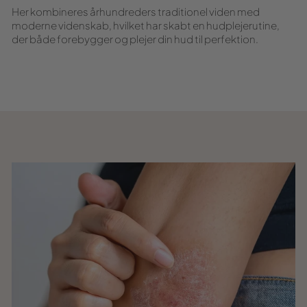
Her kombineres århundreders traditionel viden med
moderne videnskab, hvilket har skabt en hudplejerutine,
der både forebygger og plejer din hud til perfektion.