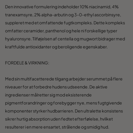
Den innovative formulering indeholder 10% niacinamid, 4%
tranexamsyre, 2% alpha-arbutin og 3-0-ethyl ascorbinsyre,
suppleret med et omfattende fugtkompleks. Dette kompleks
omfatter ceramider, panthenol og hele ni forskellige typer
hyaluronsyre. Tilføjelsen af centella og mugwort bidrager med
kraftfulde antioxidanter og beroligende egenskaber.
FORDELE & VIRKNING:
Med sin multifacetterede tilgang arbejder serummet på flere
niveauer for at forbedre hudens udseende. De aktive
ingredienser målretter sig mod eksisterende
pigmentforandringer og forebygger nye, mens fugtgivende
komponenter styrker hudbarrieren. Den ultralette konsistens
sikrer hurtig absorption uden fedtet efterfølelse, hvilket
resulterer i en mere ensartet, strålende og smidig hud.