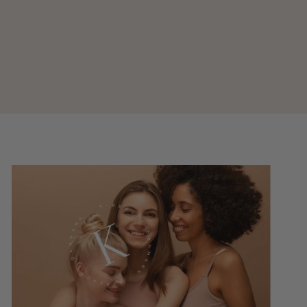
Niacinamide 10% + Tranexamsyre 4% Serum