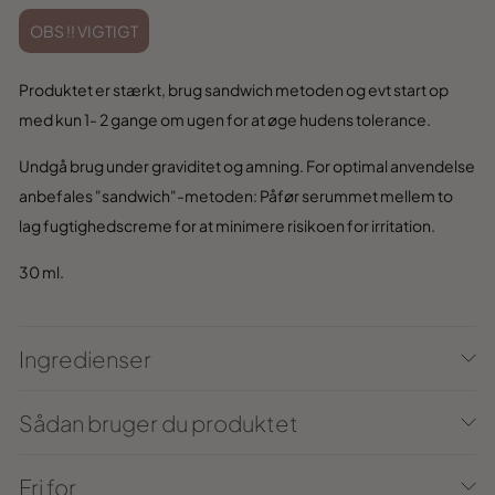
OBS !! VIGTIGT
Produktet er stærkt, brug sandwich metoden og evt start op
med kun 1- 2 gange om ugen for at øge hudens tolerance.
Undgå brug under graviditet og amning. For optimal anvendelse
anbefales "sandwich"-metoden: Påfør serummet mellem to
lag fugtighedscreme for at minimere risikoen for irritation.
30 ml.
Ingredienser
Sådan bruger du produktet
Fri for