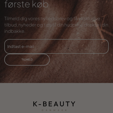
første køb
Tilmeld dig vores nyhedsbrev og få eksklusive
tilbud,
nyheder og tips til din hudpleje direkte i din
indbakke.
INDTAST
TILMELD
E-
MAIL
TILMELD