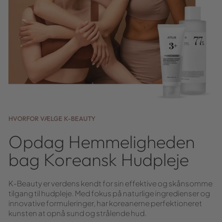
HVORFOR VÆLGE K-BEAUTY
Opdag Hemmeligheden
bag Koreansk Hudpleje
K-Beauty er verdens kendt for sin effektive og skånsomme
tilgang til hudpleje. Med fokus på naturlige ingredienser og
innovative formuleringer, har koreanerne perfektioneret
kunsten at opnå sund og strålende hud.