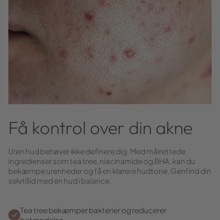
Få kontrol over din akne
Uren hud behøver ikke definere dig. Med målrettede
ingredienser som tea tree, niacinamide og BHA, kan du
bekæmpe urenheder og få en klarere hudtone. Genfind din
selvtillid med en hud i balance.
Tea tree bekæmper bakterier og reducerer