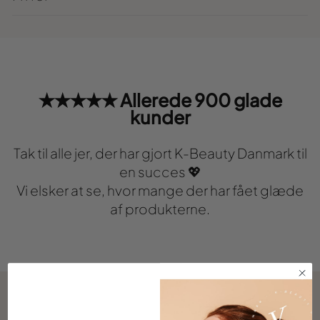
★★★★★ Allerede 900 glade
kunder
Tak til alle jer, der har gjort K-Beauty Danmark til
en succes 💖
Vi elsker at se, hvor mange der har fået glæde
af produkterne.