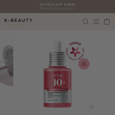
Gå
25 PROCENT RABAT
til
På alle hudplejerutiner !
Sæt
indhold
diasshow
Søg
Side n
In
på
pause
LUK
(ESC)