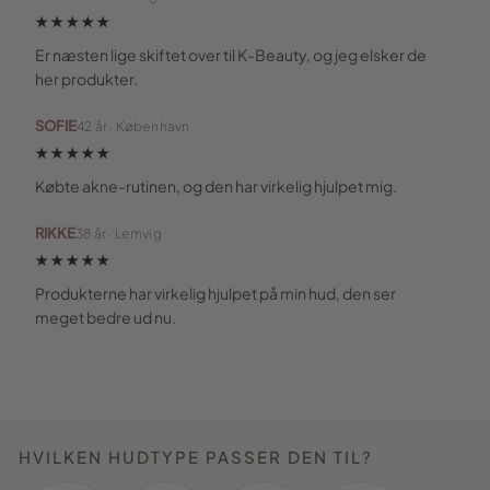
★★★★★
Er næsten lige skiftet over til K-Beauty, og jeg elsker de
her produkter.
SOFIE
42 år · København
★★★★★
Købte akne-rutinen, og den har virkelig hjulpet mig.
RIKKE
38 år · Lemvig
★★★★★
Produkterne har virkelig hjulpet på min hud, den ser
meget bedre ud nu.
HVILKEN HUDTYPE PASSER DEN TIL?