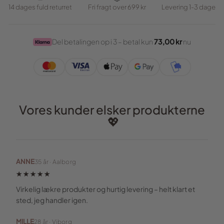
14 dages fuld returret
Fri fragt over 699 kr
Levering 1-3 dage
Del betalingen op i 3 – betal kun
73,00 kr
nu
Vores kunder elsker produkterne
💖
ANNE
35 år · Aalborg
★★★★★
Virkelig lækre produkter og hurtig levering – helt klart et
sted, jeg handler igen.
MILLE
28 år · Viborg