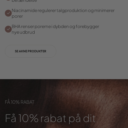
betændelse
Niacinamide regulerer talgproduktion og minimerer
porer
BHA renser porerne i dybden og forebygger
nye udbrud
SE AKNE PRODUKTER
FÅ 10% RABAT
Få 10% rabat på dit