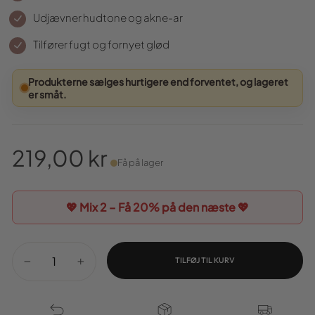
Udjævner hudtone og akne-ar
Tilfører fugt og fornyet glød
Produkterne sælges hurtigere end forventet, og lageret
er småt.
219,00 kr
Få på lager
Normal
pris
💖 Mix 2 – Få
20%
på den næste 💖
TILFØJ TIL KURV
−
+