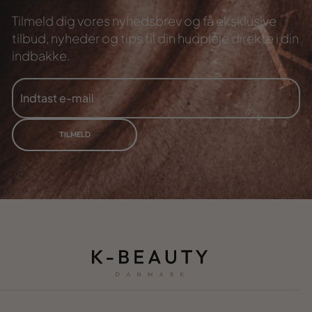
Tilmeld dig vores nyhedsbrev og få eksklusive
tilbud,
nyheder og tips til din hudpleje direkte i din
indbakke.
INDTAST
TILMELD
E-
MAIL
TILMELD