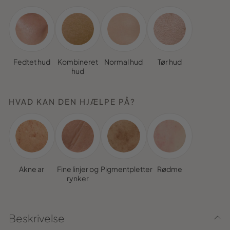
Fedtet hud
Kombineret
Normal hud
Tør hud
hud
HVAD KAN DEN HJÆLPE PÅ?
Akne ar
Fine linjer og
Pigmentpletter
Rødme
rynker
Beskrivelse