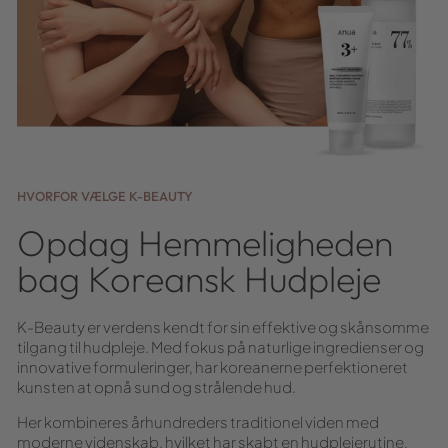
HVORFOR VÆLGE K-BEAUTY
Opdag Hemmeligheden
bag Koreansk Hudpleje
K-Beauty er verdens kendt for sin effektive og skånsomme
tilgang til hudpleje. Med fokus på naturlige ingredienser og
innovative formuleringer, har koreanerne perfektioneret
kunsten at opnå sund og strålende hud.
Her kombineres århundreders traditionel viden med
moderne videnskab, hvilket har skabt en hudplejerutine,