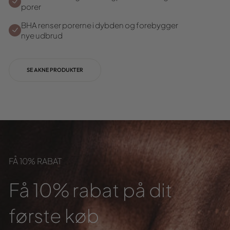
porer
BHA renser porerne i dybden og forebygger
nye udbrud
SE AKNE PRODUKTER
FÅ 10% RABAT
Få 10% rabat på dit
første køb