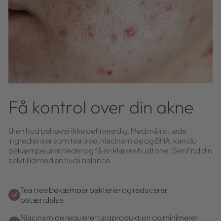
Få kontrol over din akne
Uren hud behøver ikke definere dig. Med målrettede
ingredienser som tea tree, niacinamide og BHA, kan du
bekæmpe urenheder og få en klarere hudtone. Genfind din
selvtillid med en hud i balance.
Tea tree bekæmper bakterier og reducerer
betændelse
Niacinamide regulerer talgproduktion og minimerer