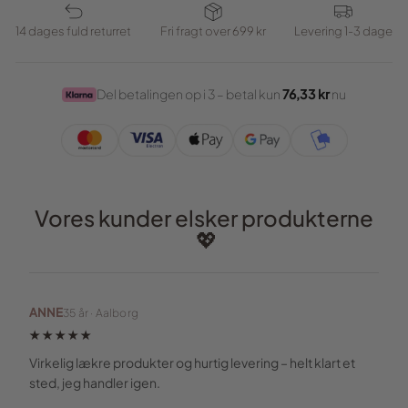
14 dages fuld returret
Fri fragt over 699 kr
Levering 1-3 dage
Del betalingen op i 3 – betal kun
76,33 kr
nu
Vores kunder elsker produkterne
💖
ANNE
35 år · Aalborg
★★★★★
Virkelig lækre produkter og hurtig levering – helt klart et
sted, jeg handler igen.