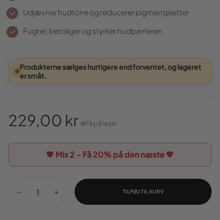
Udjævner hudtone og reducerer pigmentpletter
Fugter, beroliger og styrker hudbarrieren
Produkterne sælges hurtigere end forventet, og lageret
er småt.
229,00 kr
Få på lager
Normal
pris
💖 Mix 2 – Få
20%
på den næste 💖
TILFØJ TIL KURV
−
+