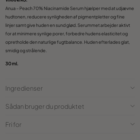
Anua – Peach 70% Niacinamide Serum hjælper med at udjævne
hudtonen, reducere synligheden af pigmentpletter og fine
linjer samt give huden en sund glød. Serummet arbejder aktivt
for at minimere synlige porer, forbedre hudens elasticitet og
opretholde den naturlige fugtbalance. Huden efterlades glat,
smidig og strålende.
30 ml.
Ingredienser
Sådan bruger du produktet
Fri for