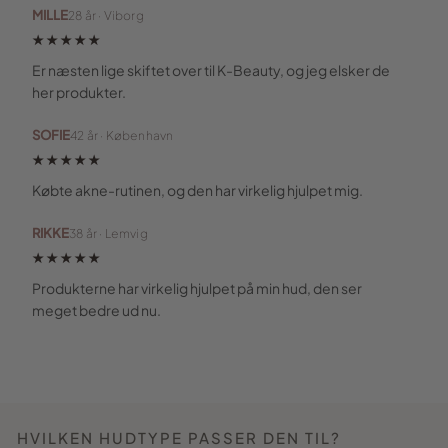
MILLE
28 år · Viborg
★★★★★
Er næsten lige skiftet over til K-Beauty, og jeg elsker de
her produkter.
SOFIE
42 år · København
★★★★★
Købte akne-rutinen, og den har virkelig hjulpet mig.
RIKKE
38 år · Lemvig
★★★★★
Produkterne har virkelig hjulpet på min hud, den ser
meget bedre ud nu.
HVILKEN HUDTYPE PASSER DEN TIL?