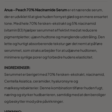
Anua – Peach 70% Niacinamide Serum
er et nærende serum,
der er udviklet til at give huden fornyet glød og en mere ensartet
tone. Med hele 70% fersken-ekstrakt og 5% niacinamid
(vitamin B3) hjælper serummet effektivt med at reducere
pigmentpletter, ujævn hudtone og manglende udstråling. Den
lette og hurtigt absorberende tekstur gør det nemt at påføre
serummet, som straks arbejder for at udjævne hudtonen,
minimere synlige porer og forbedre hudens elasticitet.
INGREDIENSER:
Serummet er beriget med 70% fersken-ekstrakt, niacinamid,
Centella Asiatica, ceramider, hyaluronsyre og
mælkesyrebakterier. Denne kombination tilfører huden fugt,
næring og styrker hudbarrieren, samtidig med at den beroliger
og beskytter mod ydre påvirkninger.
VIRKNING: