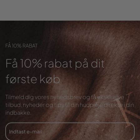
FÅ 10% RABAT
Få 10% rabat på dit
første køb
Tilmeld dig vores nyhedsbrev og få eksklusive
tilbud,
nyheder og tips til din hudpleje direkte i din
indbakke.
INDTAST
TILMELD
E-
MAIL