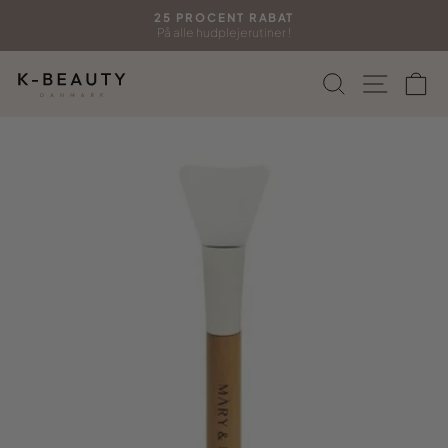
Gå
25 PROCENT RABAT
til
På alle hudplejerutiner !
Sæt
indhold
diasshow
Søg
Side n
In
på
pause