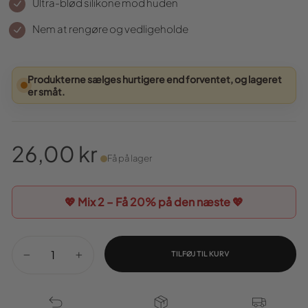
Ultra-blød silikone mod huden
Nem at rengøre og vedligeholde
Produkterne sælges hurtigere end forventet, og lageret
er småt.
26,00 kr
Få på lager
Normal
pris
💖 Mix 2 – Få
20%
på den næste 💖
TILFØJ TIL KURV
−
+