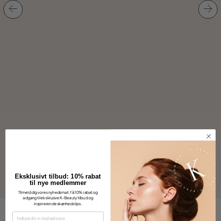
Silicone Big Brush
Eksklusivt tilbud: 10% rabat
til nye medlemmer
Tilmeld dig vores nyhedsmail, få 10% rabat og
adgang til eksklusive K-Beauty tilbud og
inspirerende skønhedstips.
EMAIL