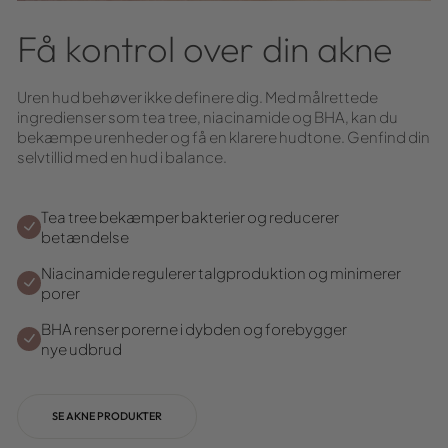
Få kontrol over din akne
Uren hud behøver ikke definere dig. Med målrettede
ingredienser som tea tree, niacinamide og BHA, kan du
bekæmpe urenheder og få en klarere hudtone. Genfind din
selvtillid med en hud i balance.
Tea tree bekæmper bakterier og reducerer
betændelse
Niacinamide regulerer talgproduktion og minimerer
porer
BHA renser porerne i dybden og forebygger
nye udbrud
SE AKNE PRODUKTER