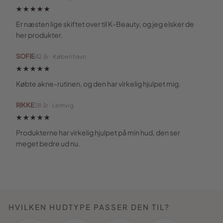
★★★★★
Er næsten lige skiftet over til K-Beauty, og jeg elsker de
her produkter.
SOFIE
42 år · København
★★★★★
Købte akne-rutinen, og den har virkelig hjulpet mig.
RIKKE
38 år · Lemvig
★★★★★
Produkterne har virkelig hjulpet på min hud, den ser
meget bedre ud nu.
HVILKEN HUDTYPE PASSER DEN TIL?