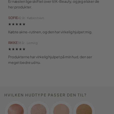
Er næsten lige skiftet over til K-Beauty, og jeg elsker de
her produkter.
SOFIE
42 år · København
★★★★★
Købte akne-rutinen, og den har virkelig hjulpet mig.
RIKKE
38 år · Lemvig
★★★★★
Produkterne har virkelig hjulpet på min hud, den ser
meget bedre ud nu.
HVILKEN HUDTYPE PASSER DEN TIL?