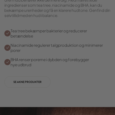
Uren hud behøver ikke definere dig. Med målrettede
ingredienser som tea tree, niacinamide og BHA, kan du
bekæmpe urenheder og få en klarere hudtone. Genfind din
selvtillid med en hud i balance.
Tea tree bekæmper bakterier og reducerer
betændelse
Niacinamide regulerer talgproduktion og minimerer
porer
BHA renser porerne i dybden og forebygger
nye udbrud
SE AKNE PRODUKTER