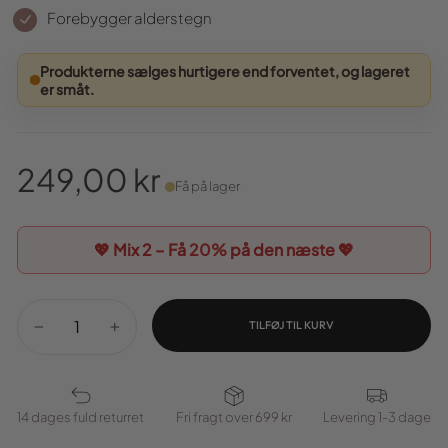
Forebygger alderstegn
Produkterne sælges hurtigere end forventet, og lageret
er småt.
249,00 kr
Få på lager
Normal
pris
💖 Mix 2 – Få
20%
på den næste 💖
TILFØJ TIL KURV
−
+
14 dages fuld returret
Fri fragt over 699 kr
Levering 1-3 dage