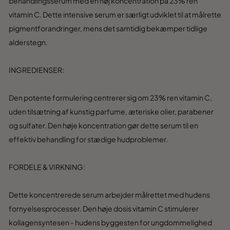
behandlingsserum med en høj koncentration på 23% ren
vitamin C. Dette intensive serum er særligt udviklet til at målrette
pigmentforandringer, mens det samtidig bekæmper tidlige
alderstegn.
INGREDIENSER:
Den potente formulering centrerer sig om 23% ren vitamin C,
uden tilsætning af kunstig parfume, æteriske olier, parabener
og sulfater. Den høje koncentration gør dette serum til en
effektiv behandling for stædige hudproblemer.
FORDELE & VIRKNING:
Dette koncentrerede serum arbejder målrettet med hudens
fornyelsesprocesser. Den høje dosis vitamin C stimulerer
kollagensyntesen - hudens byggesten for ungdommelighed