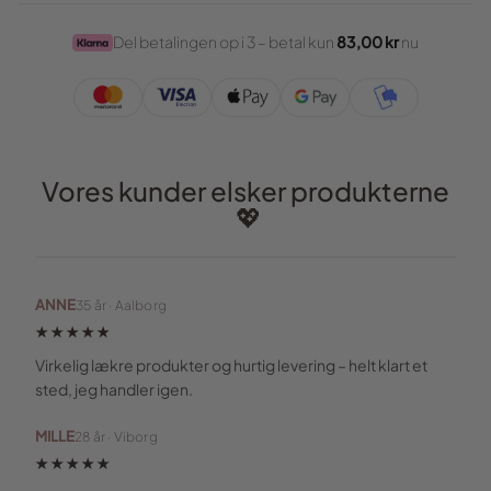
Del betalingen op i 3 – betal kun
83,00 kr
nu
Vores kunder elsker produkterne
💖
ANNE
35 år · Aalborg
★★★★★
Virkelig lækre produkter og hurtig levering – helt klart et
sted, jeg handler igen.
MILLE
28 år · Viborg
★★★★★