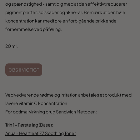
og spændstighed - samtidig med at den effektivt reducerer
pigmentpletter, solskader og akne-ar. Bemærk at den høje
koncentration kan medføre en forbigående prikkende
fornemmelse ved påføring.
20 ml.
OBS !! VIGTIGT
Ved vedvarende rødme og irritation anbefales et produkt med
lavere vitamin C koncentration
For optimal virkning brug Sandwich Metoden:
Trin 1 - Første lag (Base):
Anua - Heartleaf 77 Soothing Toner