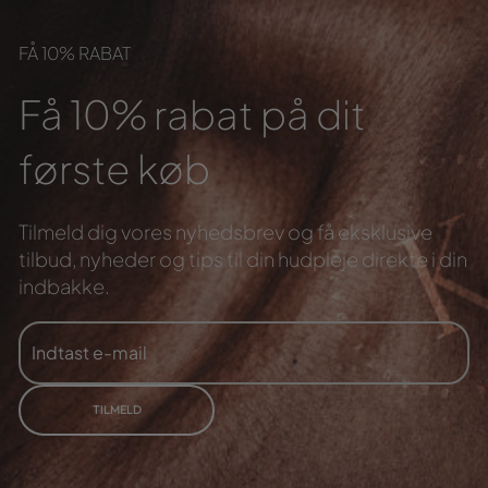
FÅ 10% RABAT
Få 10% rabat på dit
første køb
Tilmeld dig vores nyhedsbrev og få eksklusive
tilbud,
nyheder og tips til din hudpleje direkte i din
indbakke.
INDTAST
TILMELD
E-
MAIL
TILMELD