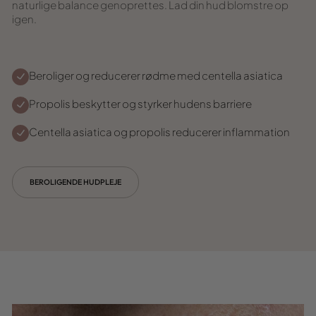
naturlige balance genoprettes. Lad din hud blomstre op
igen.
Beroliger og reducerer rødme med centella asiatica
Propolis beskytter og styrker hudens barriere
Centella asiatica og propolis reducerer inflammation
BEROLIGENDE HUDPLEJE