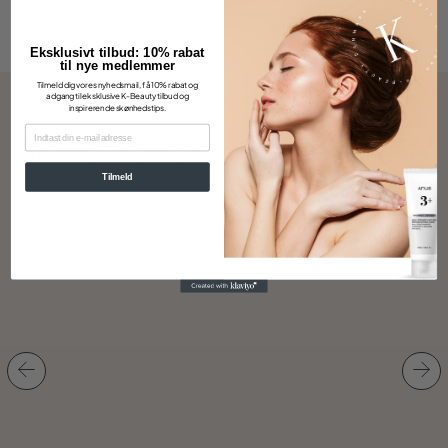
Eksklusivt tilbud: 10% rabat
til nye medlemmer
Tilmeld dig vores nyhedsmail, få 10% rabat og
adgang til eksklusive K-Beauty tilbud og
inspirerende skønhedstips.
EMAIL
Andre kiggede også på disse
Tilmeld