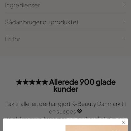
Ingredienser
Sådan bruger du produktet
Fri for
★★★★★ Allerede 900 glade
kunder
Tak til alle jer, der har gjort K-Beauty Danmark til
en succes 💖
Vi elsker at se, hvor mange der har fået glæde
af produkterne.