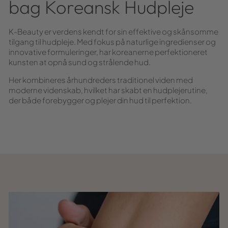
bag Koreansk Hudpleje
K-Beauty er verdens kendt for sin effektive og skånsomme
tilgang til hudpleje. Med fokus på naturlige ingredienser og
innovative formuleringer, har koreanerne perfektioneret
kunsten at opnå sund og strålende hud.
Her kombineres århundreders traditionel viden med
moderne videnskab, hvilket har skabt en hudplejerutine,
der både forebygger og plejer din hud til perfektion.