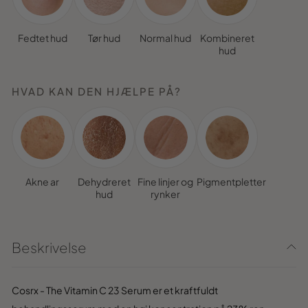
Fedtet hud
Tør hud
Normal hud
Kombineret
hud
HVAD KAN DEN HJÆLPE PÅ?
Akne ar
Dehydreret
Fine linjer og
Pigmentpletter
hud
rynker
Beskrivelse
Cosrx - The Vitamin C 23 Serum er et kraftfuldt