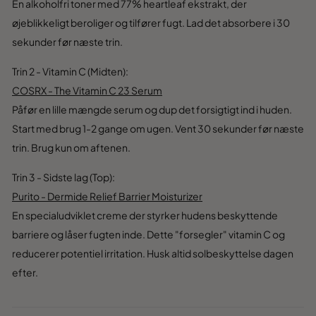
En alkoholfri toner med 77% heartleaf ekstrakt, der
øjeblikkeligt beroliger og tilfører fugt. Lad det absorbere i 30
sekunder før næste trin.
Trin 2 - Vitamin C (Midten):
COSRX - The Vitamin C 23 Serum
Påfør en lille mængde serum og dup det forsigtigt ind i huden.
Start med brug 1-2 gange om ugen. Vent 30 sekunder før næste
trin. Brug kun om aftenen.
Trin 3 - Sidste lag (Top):
Purito - Dermide Relief Barrier Moisturizer
En specialudviklet creme der styrker hudens beskyttende
barriere og låser fugten inde. Dette "forsegler" vitamin C og
reducerer potentiel irritation. Husk altid solbeskyttelse dagen
efter.