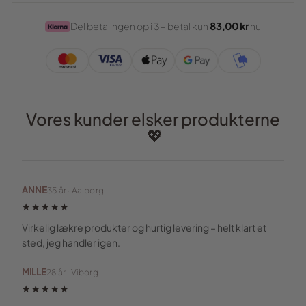
Del betalingen op i 3 – betal kun
83,00 kr
nu
Vores kunder elsker produkterne
💖
ANNE
35 år · Aalborg
★★★★★
Virkelig lækre produkter og hurtig levering – helt klart et
sted, jeg handler igen.
MILLE
28 år · Viborg
★★★★★