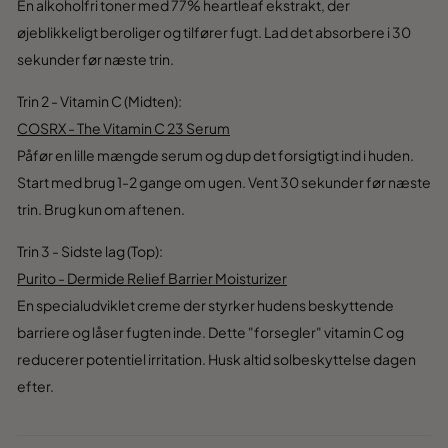
En alkoholfri toner med 77% heartleaf ekstrakt, der
øjeblikkeligt beroliger og tilfører fugt. Lad det absorbere i 30
sekunder før næste trin.
Trin 2 - Vitamin C (Midten):
COSRX - The Vitamin C 23 Serum
Påfør en lille mængde serum og dup det forsigtigt ind i huden.
Start med brug 1-2 gange om ugen. Vent 30 sekunder før næste
trin. Brug kun om aftenen.
Trin 3 - Sidste lag (Top):
Purito - Dermide Relief Barrier Moisturizer
En specialudviklet creme der styrker hudens beskyttende
barriere og låser fugten inde. Dette "forsegler" vitamin C og
reducerer potentiel irritation. Husk altid solbeskyttelse dagen
efter.