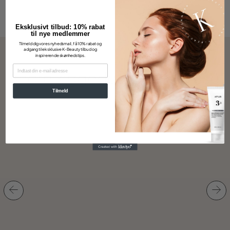
Eksklusivt tilbud: 10% rabat
til nye medlemmer
Tilmeld dig vores nyhedsmail, få 10% rabat og
adgang til eksklusive K-Beauty tilbud og
inspirerende skønhedstips.
EMAIL
Andre kiggede også på disse
Tilmeld