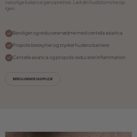
naturlige balance genoprettes. Lad din hud blomstre op
igen.
Beroliger og reducerer rødme med centella asiatica
Propolis beskytter og styrker hudens barriere
Centella asiatica og propolis reducerer inflammation
BEROLIGENDE HUDPLEJE