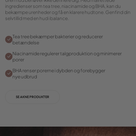
Uren hud behøver ikke definere dig. Med målrettede
ingredienser som tea tree, niacinamide og BHA, kan du
bekæmpe urenheder og få en klarere hudtone. Genfind din
selvtillid med en hud i balance.
Tea tree bekæmper bakterier og reducerer
betændelse
Niacinamide regulerer talgproduktion og minimerer
porer
BHA renser porerne i dybden og forebygger
nye udbrud
SE AKNE PRODUKTER