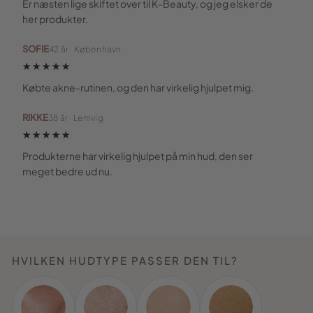
Er næsten lige skiftet over til K-Beauty, og jeg elsker de
her produkter.
SOFIE
42 år · København
★★★★★
Købte akne-rutinen, og den har virkelig hjulpet mig.
RIKKE
38 år · Lemvig
★★★★★
Produkterne har virkelig hjulpet på min hud, den ser
meget bedre ud nu.
HVILKEN HUDTYPE PASSER DEN TIL?