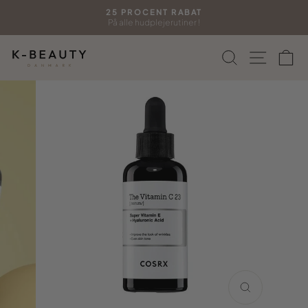
Gå
25 PROCENT RABAT
til
På alle hudplejerutiner !
Sæt
indhold
diasshow
Søg
Side n
In
på
pause
LUK
(ESC)