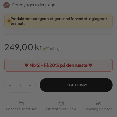
Forebygger alderstegn
Produkterne sælges hurtigere end forventet, og lageret
er småt.
249,00 kr
Få på lager
Normal
pris
💖 Mix 2 – Få
20%
på den næste 💖
TILFØJ TIL KURV
−
+
14 dages fuld returret
Fri fragt over 699 kr
Levering 1-3 dage