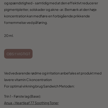
og spændstighed - samtidig med at den effektivt reducerer
pigmentpletter, solskader og akne-ar. Bemærk at den høje
koncentration kan medføre en forbigående prikkende
fornemmelse ved påføring.
20 ml.
OBS !! VIGTIGT
Ved vedvarende rødme og irritation anbefales et produkt med
lavere vitamin C koncentration
For optimal virkning brug Sandwich Metoden:
Trin 1 - Første lag (Base):
Anua - Heartleaf 77 Soothing Toner