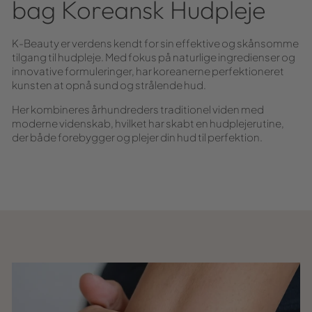
bag Koreansk Hudpleje
K-Beauty er verdens kendt for sin effektive og skånsomme
tilgang til hudpleje. Med fokus på naturlige ingredienser og
innovative formuleringer, har koreanerne perfektioneret
kunsten at opnå sund og strålende hud.
Her kombineres århundreders traditionel viden med
moderne videnskab, hvilket har skabt en hudplejerutine,
der både forebygger og plejer din hud til perfektion.