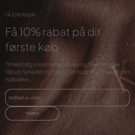
FÅ 10% RABAT
Få 10% rabat på dit
første køb
Tilmeld dig vores nyhedsbrev og få eksklusive
tilbud,
nyheder og tips til din hudpleje direkte i din
indbakke.
INDTAST
TILMELD
E-
MAIL
TILMELD