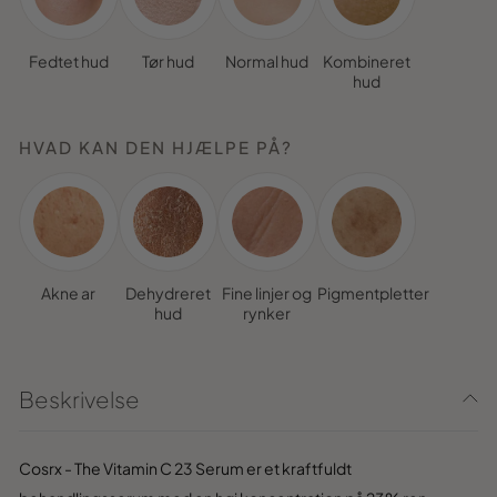
Fedtet hud
Tør hud
Normal hud
Kombineret
hud
HVAD KAN DEN HJÆLPE PÅ?
Akne ar
Dehydreret
Fine linjer og
Pigmentpletter
hud
rynker
Beskrivelse
Cosrx - The Vitamin C 23 Serum er et kraftfuldt