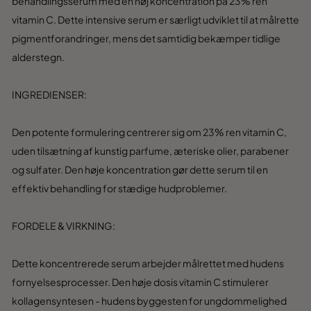
behandlingsserum med en høj koncentration på 23% ren
vitamin C. Dette intensive serum er særligt udviklet til at målrette
pigmentforandringer, mens det samtidig bekæmper tidlige
alderstegn.
INGREDIENSER:
Den potente formulering centrerer sig om 23% ren vitamin C,
uden tilsætning af kunstig parfume, æteriske olier, parabener
og sulfater. Den høje koncentration gør dette serum til en
effektiv behandling for stædige hudproblemer.
FORDELE & VIRKNING:
Dette koncentrerede serum arbejder målrettet med hudens
fornyelsesprocesser. Den høje dosis vitamin C stimulerer
kollagensyntesen - hudens byggesten for ungdommelighed