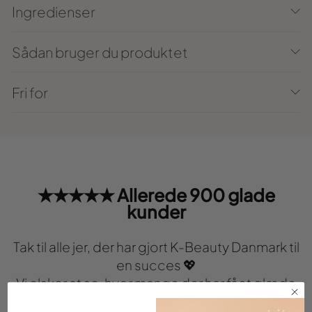
Ingredienser
Sådan bruger du produktet
Fri for
★★★★★ Allerede 900 glade
kunder
Tak til alle jer, der har gjort K-Beauty Danmark til
en succes 💖
Vi elsker at se, hvor mange der har fået glæde
af produkterne.