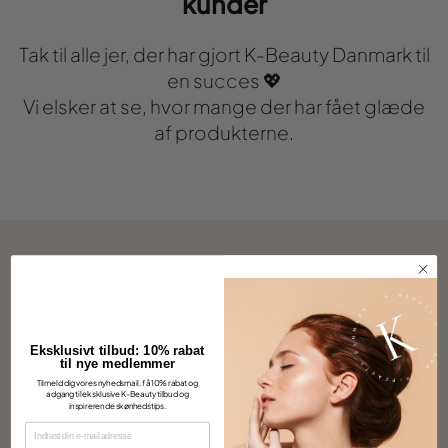
kunder
Tak til alle jer, der har gjort K-Beauty Danmark til
en succes 💖
Vi elsker at se, hvor mange der har fået glæde
af produkterne.
Andre kiggede også på disse
Eksklusivt tilbud: 10% rabat
til nye medlemmer
Tilmeld dig vores nyhedsmail, få 10% rabat og
adgang til eksklusive K-Beauty tilbud og
inspirerende skønhedstips.
EMAIL