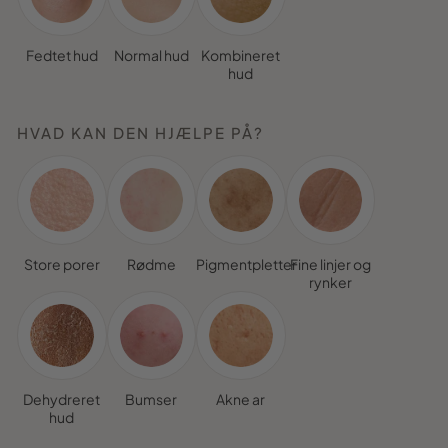
Fedtet hud
Normal hud
Kombineret
hud
HVAD KAN DEN HJÆLPE PÅ?
Store porer
Rødme
Pigmentpletter
Fine linjer og
rynker
Dehydreret
Bumser
Akne ar
hud