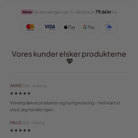
Del betalingen op i 3 – betal kun
79,66 kr
nu
Vores kunder elsker produkterne
💖
ANNE
35 år · Aalborg
★★★★★
Virkelig lækre produkter og hurtig levering – helt klart et
sted, jeg handler igen.
MILLE
28 år · Viborg
★★★★★