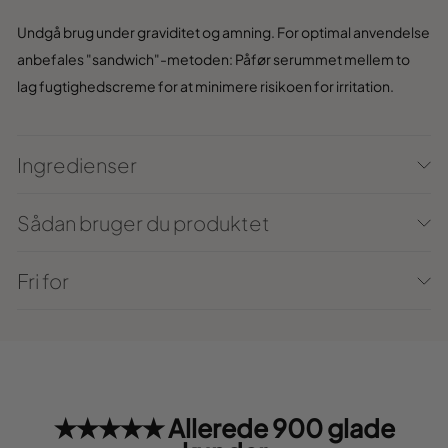
Undgå brug under graviditet og amning. For optimal anvendelse
anbefales "sandwich"-metoden: Påfør serummet mellem to
lag fugtighedscreme for at minimere risikoen for irritation.
Ingredienser
Sådan bruger du produktet
Fri for
★★★★★ Allerede 900 glade