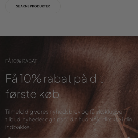
SE AKNE PRODUKTER
FÅ 10% RABAT
Få 10% rabat på dit
første køb
Tilmeld dig vores nyhedsbrev og få eksklusive
tilbud,
nyheder og tips til din hudpleje direkte i din
indbakke.