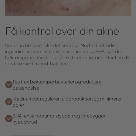
Få kontrol over din akne
Uren hud behøver ikke definere dig. Med målrettede
ingredienser som tea tree, niacinamide og BHA, kan du
bekæmpe urenheder og få en klarere hudtone. Genfind din
selvtillid med en hud i balance.
Tea tree bekæmper bakterier og reducerer
betændelse
Niacinamide regulerer talgproduktion og minimerer
porer
BHA renser porerne i dybden og forebygger
nye udbrud