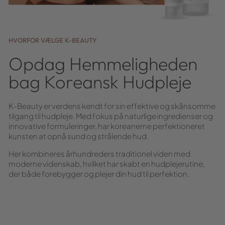
HVORFOR VÆLGE K-BEAUTY
Opdag Hemmeligheden
bag Koreansk Hudpleje
K-Beauty er verdens kendt for sin effektive og skånsomme
tilgang til hudpleje. Med fokus på naturlige ingredienser og
innovative formuleringer, har koreanerne perfektioneret
kunsten at opnå sund og strålende hud.
Her kombineres århundreders traditionel viden med
moderne videnskab, hvilket har skabt en hudplejerutine,
der både forebygger og plejer din hud til perfektion.