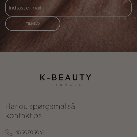
INDTAST
TILMELD
E-
MAIL
TILMELD
Har du spørgsmål så
kontakt os
+45 50705061