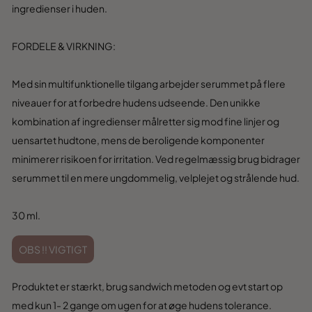
ingredienser i huden.
FORDELE & VIRKNING:
Med sin multifunktionelle tilgang arbejder serummet på flere
niveauer for at forbedre hudens udseende. Den unikke
kombination af ingredienser målretter sig mod fine linjer og
uensartet hudtone, mens de beroligende komponenter
minimerer risikoen for irritation. Ved regelmæssig brug bidrager
serummet til en mere ungdommelig, velplejet og strålende hud.
30 ml.
OBS !! VIGTIGT
Produktet er stærkt, brug sandwich metoden og evt start op
med kun 1- 2 gange om ugen for at øge hudens tolerance.