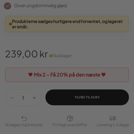
Giver ungdommelig glød
Produkterne sælges hurtigere end forventet, og lageret
er småt.
239,00 kr
Få på lager
Normal
pris
💖 Mix 2 – Få
20%
på den næste 💖
TILFØJ TIL KURV
−
+
14 dages fuld returret
Fri fragt over 699 kr
Levering 1-3 dage