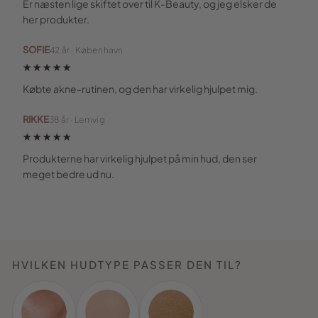
Er næsten lige skiftet over til K-Beauty, og jeg elsker de
her produkter.
SOFIE
42 år · København
★★★★★
Købte akne-rutinen, og den har virkelig hjulpet mig.
RIKKE
38 år · Lemvig
★★★★★
Produkterne har virkelig hjulpet på min hud, den ser
meget bedre ud nu.
HVILKEN HUDTYPE PASSER DEN TIL?