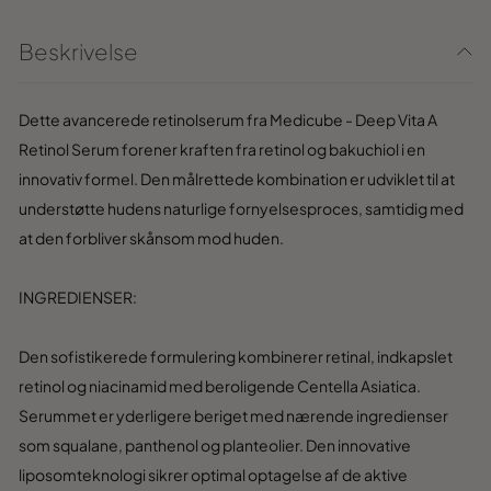
Beskrivelse
Dette avancerede retinolserum fra Medicube - Deep Vita A
Retinol Serum forener kraften fra retinol og bakuchiol i en
innovativ formel. Den målrettede kombination er udviklet til at
understøtte hudens naturlige fornyelsesproces, samtidig med
at den forbliver skånsom mod huden.
INGREDIENSER:
Den sofistikerede formulering kombinerer retinal, indkapslet
retinol og niacinamid med beroligende Centella Asiatica.
Serummet er yderligere beriget med nærende ingredienser
som squalane, panthenol og planteolier. Den innovative
liposomteknologi sikrer optimal optagelse af de aktive