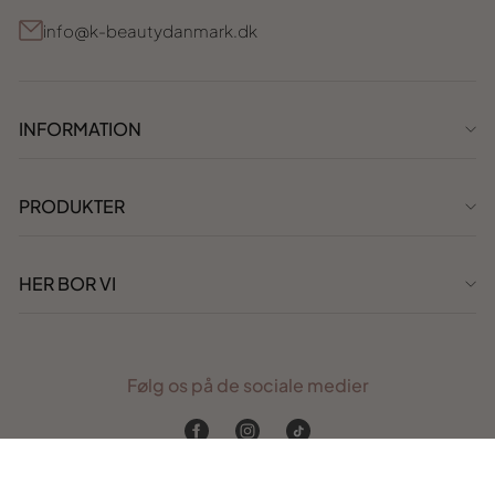
info@k-beautydanmark.dk
INFORMATION
PRODUKTER
HER BOR VI
Følg os på de sociale medier
Facebook
Instagram
TikTok
Webudvikling af
Cavali