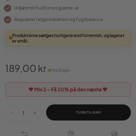
Udjævner hudtone og akne-ar
Regulerer talgproduktion og fugtbalance
Produkterne sælges hurtigere end forventet, og lageret
er småt.
189,00 kr
Få på lager
Normal
pris
💖 Mix 2 – Få
20%
på den næste 💖
TILFØJ TIL KURV
−
+