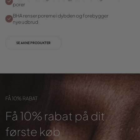
porer
BHA renser porerne i dybden og forebygger
nye udbrud
SE AKNE PRODUKTER
FÅ 10% RABAT
Få 10% rabat på dit
første køb