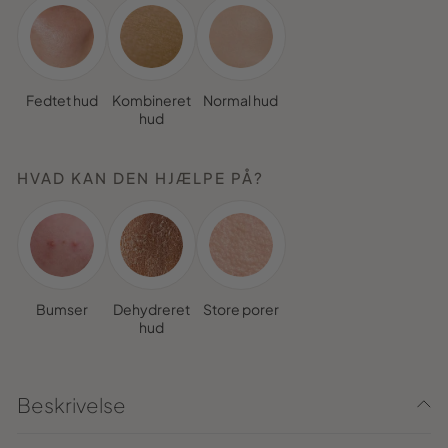
Fedtet hud
Kombineret
Normal hud
hud
HVAD KAN DEN HJÆLPE PÅ?
Bumser
Dehydreret
Store porer
hud
Beskrivelse