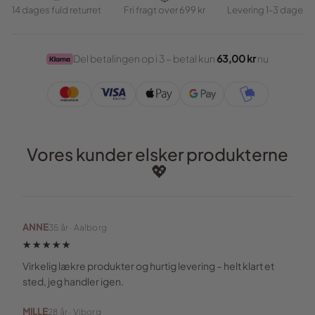
14 dages fuld returret
Fri fragt over 699 kr
Levering 1-3 dage
Del betalingen op i 3 – betal kun
63,00 kr
nu
Vores kunder elsker produkterne
💖
ANNE
35 år · Aalborg
★★★★★
Virkelig lækre produkter og hurtig levering – helt klart et
sted, jeg handler igen.
MILLE
28 år · Viborg