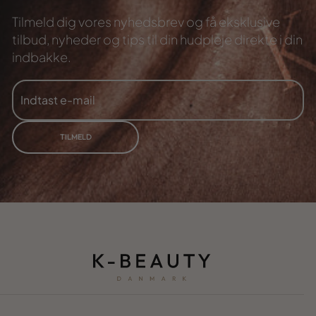
Tilmeld dig vores nyhedsbrev og få eksklusive
tilbud,
nyheder og tips til din hudpleje direkte i din
indbakke.
INDTAST
TILMELD
E-
MAIL
TILMELD