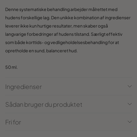
Denne systemat
iske behandling arbejder mål
rettet me
d
hudens forskellige lag
. Den unikke
kombination af ingre
dienser
lev
erer ikke kun hur
tige resultater
, men skaber også
langvarige
forbedringer af
hudens tilstand. Sær
ligt eff
ektiv
som
både
kor
ttids- og
ve
dligeholdels
es
be
handling for
at
opret
holde en
sund, bal
anceret hu
d
.
50 ml
.
Ingredienser
Sådan bruger du produktet
Fri for