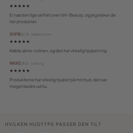
★★★★★
Er næsten lige skiftet over til K-Beauty, og jeg elsker de
her produkter.
SOFIE
42 år · København
★★★★★
Købte akne-rutinen, og den har virkelig hjulpet mig.
RIKKE
38 år · Lemvig
★★★★★
Produkterne har virkelig hjulpet på min hud, den ser
meget bedre ud nu.
HVILKEN HUDTYPE PASSER DEN TIL?