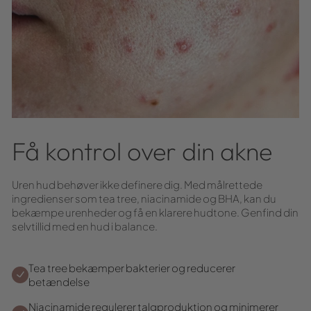
Få kontrol over din akne
Uren hud behøver ikke definere dig. Med målrettede
ingredienser som tea tree, niacinamide og BHA, kan du
bekæmpe urenheder og få en klarere hudtone. Genfind din
selvtillid med en hud i balance.
Tea tree bekæmper bakterier og reducerer
betændelse
Niacinamide regulerer talgproduktion og minimerer