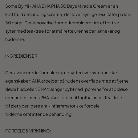
Some By Mi - AHA BHA PHA 30 Days Miracle Cream er en
kraftfuld behandlingscreme, der lover synlige resultater på kun
30 dage. Den innovative formel kombinerer tre effektive
syrer
med tea-tree
for at målrette urenheder, akne-ar og
hudorme.
INGREDIENSER
:
Den avancerede
formulering udn
ytter hver syres unikke
egenskaber: AHA arbejder
på hudens ov
erflade med at
fjerne
døde hudceller
, BHA træn
ger dybt ned i porerne for at opløse
urenheder, mens PHA sikrer optimal fugtbalance. Tea
-tree
til
føjer yderligere anti-inflammatoriske fordele
til
denne
omfattende behandling.
FORDELE & VIRKNING
: