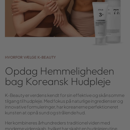
HVORFOR VÆLGE K-BEAUTY
Opdag Hemmeligheden
bag Koreansk Hudpleje
K-Beauty er verdens kendt for sin effektive og skånsomme
tilgang til hudpleje. Med fokus på naturlige ingredienser og
innovative formuleringer, har koreanerne perfektioneret
kunsten at opnå sund og strålende hud.
Her kombineres århundreders traditionel viden med
moderne videnskab, hvilket har skabt en hudplejerutine,