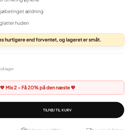
ljøbetinget ældning
dglatter huden
 hurtigere end forventet, og lageret er småt.
på lager
💖 Mix 2 – Få
20%
på den næste 💖
TILFØJ TIL KURV