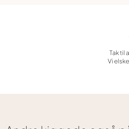
Tak til
Vi elsk