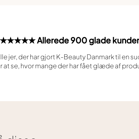
★★★★★ Allerede 900 glade kunde
 alle jer, der har gjort K-Beauty Danmark til en s
er at se, hvor mange der har fået glæde af prod