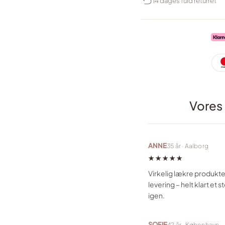
14 dages fuld returret
Vores
ANNE
35 år · Aalborg
★★★★★
Virkelig lækre produkte
levering – helt klart et 
igen.
SOFIE
42 år · København