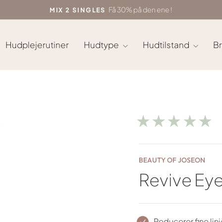
På alle ordrer over 699 kr !
GRATIS FRAGT
Sæt
diasshow
på
Hudplejerutiner
Hudtype
Hudtilstand
B
pause
★★★★★
BEAUTY OF JOSEON
Revive Eye
Reducerer fine lin