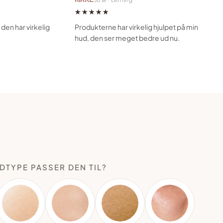
★★★★★
den har virkelig
Produkterne har virkelig hjulpet på min
hud, den ser meget bedre ud nu.
DTYPE PASSER DEN TIL?