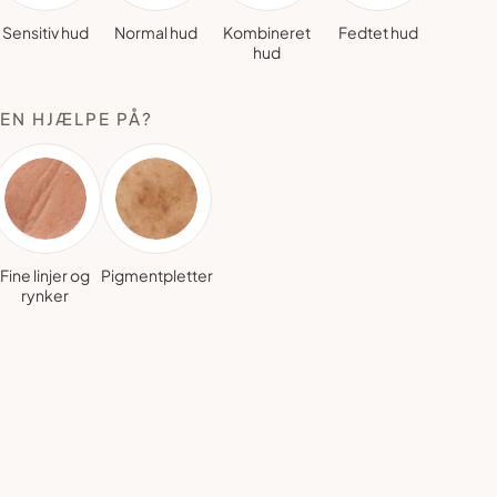
Sensitiv hud
Normal hud
Kombineret
Fedtet hud
hud
EN HJÆLPE PÅ?
Fine linjer og
Pigmentpletter
rynker