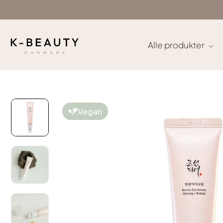
Gå
til
indhold
Alle produkter
Vegan