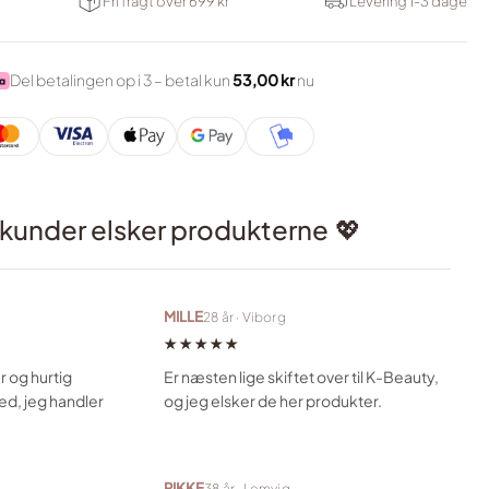
Fri fragt over 699 kr
Levering 1-3 dage
Del betalingen op i 3 – betal kun
53,00 kr
nu
 kunder elsker produkterne
💖
MILLE
28 år · Viborg
★★★★★
r og hurtig
Er næsten lige skiftet over til K-Beauty,
sted, jeg handler
og jeg elsker de her produkter.
RIKKE
38 år · Lemvig