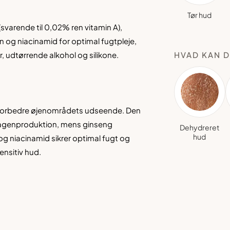
Tør hud
varende til 0,02% ren vitamin A),
 og niacinamid for optimal fugtpleje,
r, udtørrende alkohol og silikone.
HVAD KAN D
 forbedre øjenområdets udseende. Den
ollagenproduktion, mens ginseng
Dehydreret
hud
og niacinamid sikrer optimal fugt og
ensitiv hud.