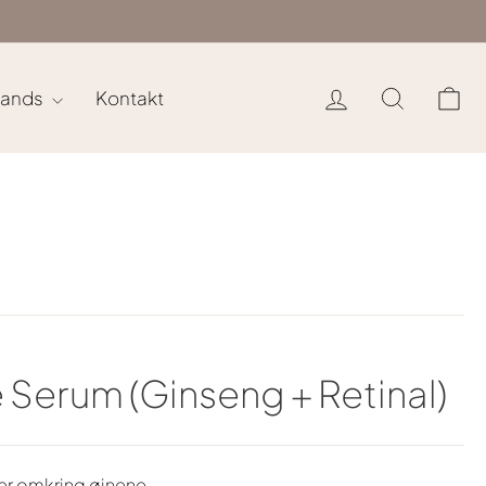
Log ind
Søg
In
rands
Kontakt
 Serum (Ginseng + Retinal)
jer omkring øjnene