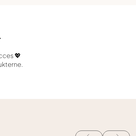
r
ucces 💖
ukterne.