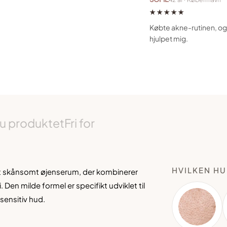
★★★★★
Købte akne-rutinen, og 
hjulpet mig.
u produktet
Fri for
HVILKEN HU
et skånsomt øjenserum, der kombinerer
en milde formel er specifikt udviklet til
sensitiv hud.