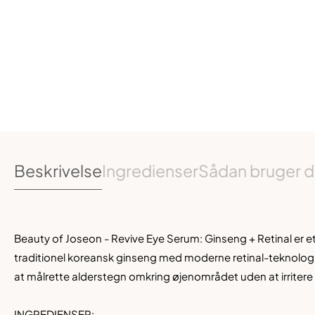
Beskrivelse
Ingredienser
Sådan bruger d
Beauty of Joseon - Revive Eye Serum: Ginseng + Retinal er 
traditionel koreansk ginseng med moderne retinal-teknologi. D
at målrette alderstegn omkring øjenområdet uden at irritere 
INGREDIENSER: