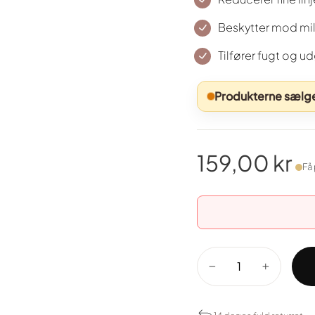
Beskytter mod mi
Tilfører fugt og u
Produkterne sælges
159,00 kr
Få 
Normal
pris
−
+