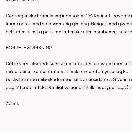
Den veganske formulering indeholder 2% Retinal Liposome (s
kombineret med antioxidantrig ginseng. Beriget med glycerin
helt uden kunstig parfume, æteriske olier, parabener, sulfate
FORDELE & VIRKNING:
Dette specialiserede øjenserum arbejder nænsomt med at
milde retinal-koncentration stimulerer cellefornyelse og k
beskytter mod miljøskader med sine antioxidanter. Glycerin 
udglattende effekt. Særligt velegnet til alle hudtyper, også s
30 ml.