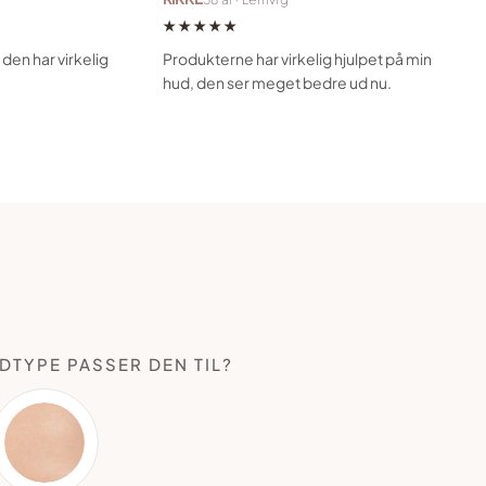
★★★★★
den har virkelig
Produkterne har virkelig hjulpet på min
hud, den ser meget bedre ud nu.
DTYPE PASSER DEN TIL?