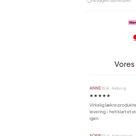
14 dages fuld returret
Vores
ANNE
35 år · Aalborg
★★★★★
Virkelig lækre produkte
levering – helt klart et 
igen.
SOFIE
42 år · København