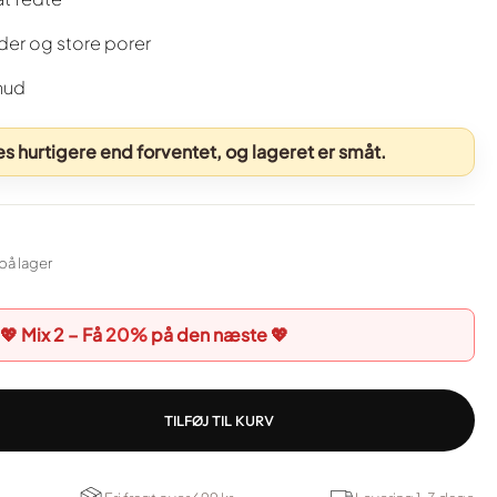
er og store porer
 hud
 hurtigere end forventet, og lageret er småt.
på lager
💖 Mix 2 – Få
20%
på den næste 💖
TILFØJ TIL KURV