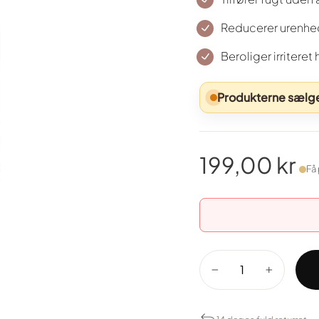
Reducerer urenhed
Beroliger irriteret
Produkterne sælges
199,00 kr
Få 
Normal
pris
−
+