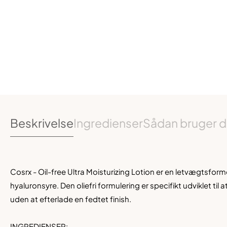
Beskrivelse
Ingredienser
Sådan bruger d
Cosrx - Oil-free Ultra Moisturizing Lotion er en letvægtsfo
hyaluronsyre. Den oliefri formulering er specifikt udviklet til 
uden at efterlade en fedtet finish.
INGREDIENSER: