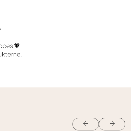
r
ucces 💖
ukterne.