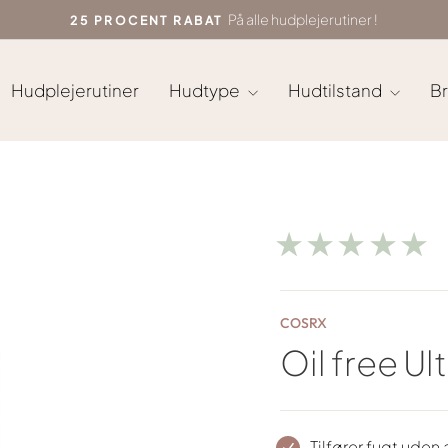
På alle hudplejerutiner !
25 PROCENT RABAT
Sæt
diasshow
på
Hudplejerutiner
Hudtype
Hudtilstand
B
pause
★★★★★
COSRX
Oil free Ul
Tilfører fugt uden 