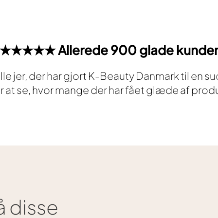
★★★★★ Allerede 900 glade kunde
 alle jer, der har gjort K-Beauty Danmark til en s
er at se, hvor mange der har fået glæde af prod
 disse