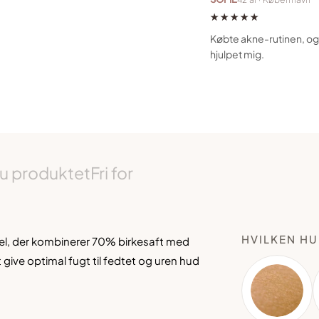
★★★★★
Købte akne-rutinen, og 
hjulpet mig.
u produktet
Fri for
HVILKEN HU
rmel, der kombinerer 70% birkesaft med
at give optimal fugt til fedtet og uren hud