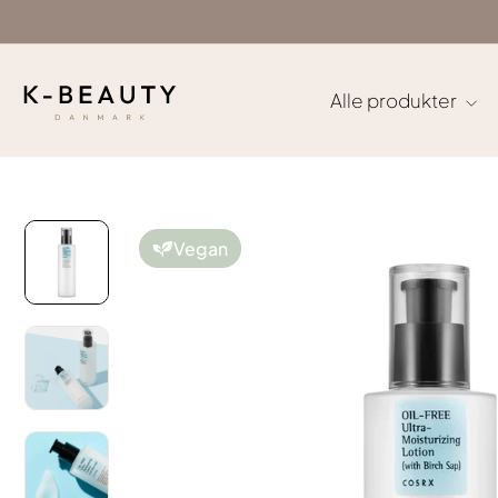
Gå
til
indhold
Alle produkter
Vegan