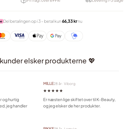
Fri fragt over 699 kr
Levering 1-3 dage
Del betalingen op i 3 – betal kun
66,33 kr
nu
 kunder elsker produkterne
💖
MILLE
28 år · Viborg
★★★★★
r og hurtig
Er næsten lige skiftet over til K-Beauty,
sted, jeg handler
og jeg elsker de her produkter.
RIKKE
38 år · Lemvig