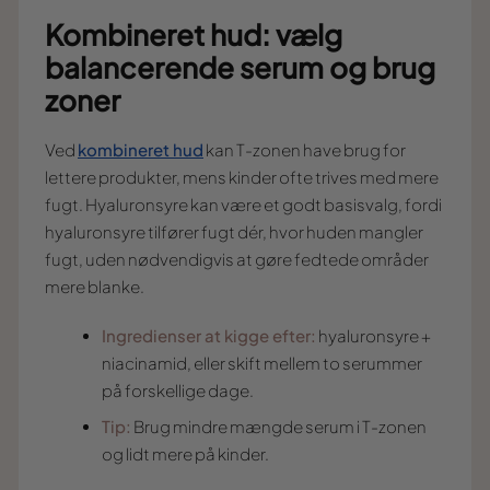
Kombineret hud: vælg
balancerende serum og brug
zoner
Ved
kombineret hud
kan T-zonen have brug for
lettere produkter, mens kinder ofte trives med mere
fugt. Hyaluronsyre kan være et godt basisvalg, fordi
hyaluronsyre tilfører fugt dér, hvor huden mangler
fugt, uden nødvendigvis at gøre fedtede områder
mere blanke.
Ingredienser at kigge efter:
hyaluronsyre +
niacinamid, eller skift mellem to serummer
på forskellige dage.
Tip:
Brug mindre mængde serum i T-zonen
og lidt mere på kinder.