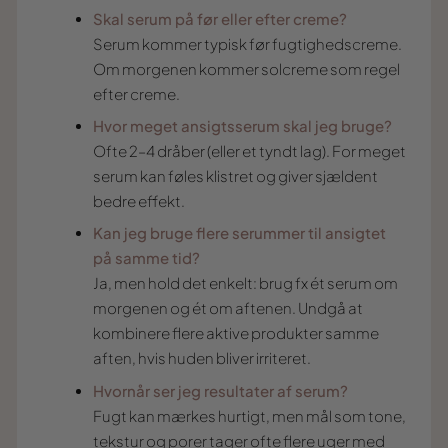
Skal serum på før eller efter creme?
Serum kommer typisk før fugtighedscreme.
Om morgenen kommer solcreme som regel
efter creme.
Hvor meget ansigtsserum skal jeg bruge?
Ofte 2–4 dråber (eller et tyndt lag). For meget
serum kan føles klistret og giver sjældent
bedre effekt.
Kan jeg bruge flere serummer til ansigtet
på samme tid?
Ja, men hold det enkelt: brug fx ét serum om
morgenen og ét om aftenen. Undgå at
kombinere flere aktive produkter samme
aften, hvis huden bliver irriteret.
Hvornår ser jeg resultater af serum?
Fugt kan mærkes hurtigt, men mål som tone,
tekstur og porer tager ofte flere uger med