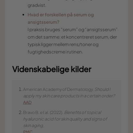
gradvist.
Hvad er forskellen på serum og
ansigtsserum?
I praksis bruges “serum” og “ansigtsserum”
om det samme: et koncentreret serum, der
typisk ligger mellem rens/toner og
fugtighedscreme i rutinen.
Videnskabelige kilder
American Academy of Dermatology.
Should I
apply my skin care products in a certain order?
AAD
Bravo B. et al. (2022).
Benefits of topical
hyaluronic acid for skin quality and signs of
skin aging
.
PMC