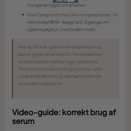
morgenen og ét om aftenen.
Start langsomt med aktive ingredienser:
Fx
retinol eller BHA – begynd 2–3 gange om
ugen og øg kun, hvis huden trives.
Hvis du får svie, tørhed eller skællende hud,
skal du typisk skrue ned for frekvensen eller
holde en pause med kun fugt og barriere.
Prioritér serum uden kunstig parfume, uden
udtørrende alkohol og uden æteriske olier,
hvis huden reagerer let.
Video-guide: korrekt brug af
serum