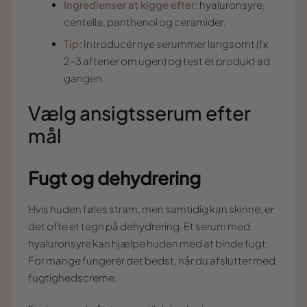
Ingredienser at kigge efter:
hyaluronsyre,
centella, panthenol og ceramider.
Tip:
Introducér nye serummer langsomt (fx
2–3 aftener om ugen) og test ét produkt ad
gangen.
Vælg ansigtsserum efter
mål
Fugt og dehydrering
Hvis huden føles stram, men samtidig kan skinne, er
det ofte et tegn på dehydrering. Et serum med
hyaluronsyre kan hjælpe huden med at binde fugt.
For mange fungerer det bedst, når du afslutter med
fugtighedscreme.