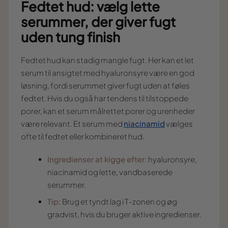
Fedtet hud: vælg lette
serummer, der giver fugt
uden tung finish
Fedtet hud kan stadig mangle fugt. Her kan et let
serum til ansigtet med hyaluronsyre være en god
løsning, fordi serummet giver fugt uden at føles
fedtet. Hvis du også har tendens til tilstoppede
porer, kan et serum målrettet porer og urenheder
være relevant. Et serum med
niacinamid
vælges
ofte til fedtet eller kombineret hud.
Ingredienser at kigge efter:
hyaluronsyre,
niacinamid og lette, vandbaserede
serummer.
Tip:
Brug et tyndt lag i T-zonen og øg
gradvist, hvis du bruger aktive ingredienser.