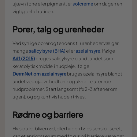
ujævn tone eller pigment, er
solcreme
om dagen en
vigtig del af rutinen.
Porer, talg og urenheder
Ved synlige porer og tendens til urenheder vælger
mange
salicylsyre (BHA)
eller
azelainsyre
. Ifølge
Arif (2015)
bruges salicylsyre blandt andet som
keratolytisk middel i hudpleje. Ifølge
DermNet om azelainsyre
bruges azelainsyre blandt
andet ved ujævn hudtone og akne-relaterede
hudproblemer. Start langsomt (fx 2–3 aftener om
ugen), og øg kun hvis huden trives.
Rødme og barriere
Hvis du let bliver rød, eller huden føles sensibiliseret,
kan et ansigtsserum med fokus på barriere være det