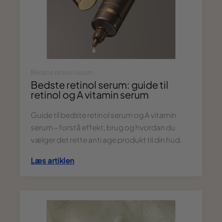
Bedste retinol serum
Bedste retinol serum: guide til
retinol og A vitamin serum
Guide til bedste retinol serum og A vitamin
serum – forstå effekt, brug og hvordan du
vælger det rette anti age produkt til din hud.
Læs artiklen