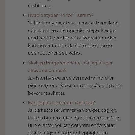
stabil brug.
Hvad betyder “fri for” i serum?
“Fri for” betyder, at serummet er formuleret
uden den nævnte ingredienstype. Mange
med sensitiv hud foretrækker serum uden
kunstig parfume, uden æteriske olier og
uden udtørrende alkohol.
Skal jeg bruge solcreme, når jeg bruger
aktive serummer?
Ja – især hvis du arbejder med retinol eller
pigment/tone. Solcreme er også vigtig for at
bevare resultater.
Kan jeg bruge serum hver dag?
Ja, de fleste serummer kan bruges dagligt.
Hvis du bruger aktive ingredienser som AHA,
BHA eller retinol, kan det være en fordel at
starte langsomt og øge hyppigheden