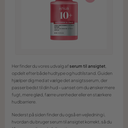
Her finder du vores udvalg af
serum til ansigtet
,
opdelt efter både hudtype og hudtilstand. Guiden
hjælper dig med at vælge det ansigtsserum, der
passer bedst til din hud – uanset om du ønsker mere
fugt, mere glød, færre urenheder eller en stærkere
hudbarriere.
Nederst på siden finder du også en vejledning i,
hvordan du bruger serum til ansigtet korrekt, så du