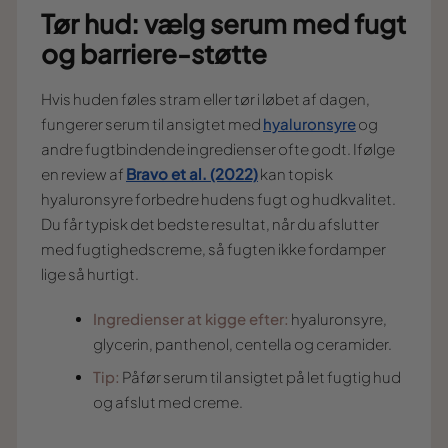
Tør hud: vælg serum med fugt
og barriere-støtte
Hvis huden føles stram eller tør i løbet af dagen,
fungerer serum til ansigtet med
hyaluronsyre
og
andre fugtbindende ingredienser ofte godt. Ifølge
en review af
Bravo et al. (2022)
kan topisk
hyaluronsyre forbedre hudens fugt og hudkvalitet.
Du får typisk det bedste resultat, når du afslutter
med fugtighedscreme, så fugten ikke fordamper
lige så hurtigt.
Ingredienser at kigge efter:
hyaluronsyre,
glycerin, panthenol, centella og ceramider.
Tip:
Påfør serum til ansigtet på let fugtig hud
og afslut med creme.