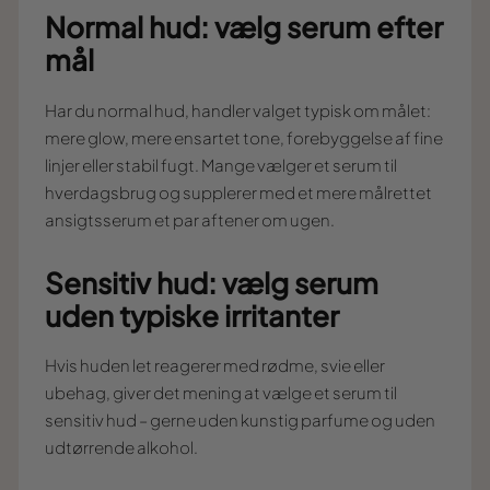
Normal hud: vælg serum efter
mål
Har du normal hud, handler valget typisk om målet:
mere glow, mere ensartet tone, forebyggelse af fine
linjer eller stabil fugt. Mange vælger et serum til
hverdagsbrug og supplerer med et mere målrettet
ansigtsserum et par aftener om ugen.
Sensitiv hud: vælg serum
uden typiske irritanter
Hvis huden let reagerer med rødme, svie eller
ubehag, giver det mening at vælge et serum til
sensitiv hud – gerne uden kunstig parfume og uden
udtørrende alkohol.