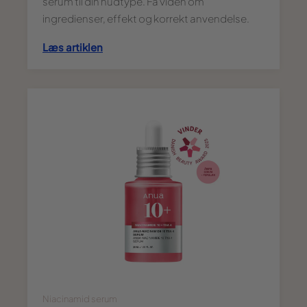
serum til din hudtype. Få viden om
ingredienser, effekt og korrekt anvendelse.
Læs artiklen
Niacinamid serum