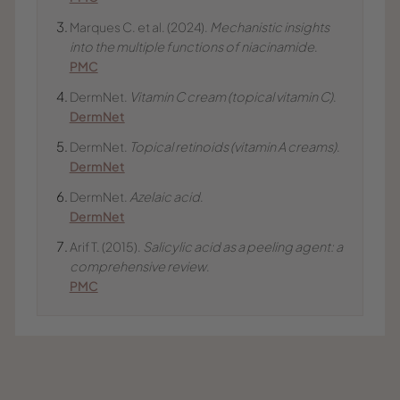
Marques C. et al. (2024).
Mechanistic insights
into the multiple functions of niacinamide
.
PMC
DermNet.
Vitamin C cream (topical vitamin C)
.
DermNet
DermNet.
Topical retinoids (vitamin A creams)
.
DermNet
DermNet.
Azelaic acid
.
DermNet
Arif T. (2015).
Salicylic acid as a peeling agent: a
comprehensive review
.
PMC