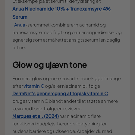
Et eksempel på et serum til dehydrering er:
Anua Niacinamide 10% + Tranexamsyre 4%
Serum
.
Anua
-serummet kombinerer niacinamid og
tranexamsyre med fugt- og barriereingredienser og
egner sig som et målrettet ansigtsserum i en daglig
rutine.
Glow og ujævn tone
For mere glow og mere ensartet tone kigger mange
efter
vitamin C
og/eller niacinamid. Ifølge
DermNet's gennemgang af topisk vitamin C
bruges vitamin C blandt andet til at støtte en mere
jævn hudtone. Ifølge en review af
Marques et al. (2024)
har niacinamid flere
funktioner i hudpleje, herunder betydning for
hudens barriere og udseende. Arbejder du med