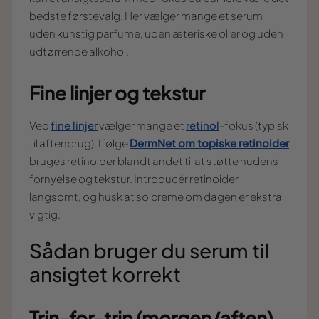
bedste førstevalg. Her vælger mange et serum
uden kunstig parfume, uden æteriske olier og uden
udtørrende alkohol.
Fine linjer og tekstur
Ved
fine linjer
vælger mange et
retinol
-fokus (typisk
til aftenbrug). Ifølge
DermNet om topiske retinoider
bruges retinoider blandt andet til at støtte hudens
fornyelse og tekstur. Introducér retinoider
langsomt, og husk at solcreme om dagen er ekstra
vigtig.
Sådan bruger du serum til
ansigtet korrekt
Trin-for-trin (morgen/aften)