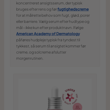
koncentreret ansigtsserum, der typisk
bruges efter rens og før
fugtighedscreme
for at målrette behov som fugt, glød, porer
eller barriere. Vælg serum efter hudtype og
mål – ikke kun efter produktnavn. Ifølge
American Academy of Dermatology
påføres hudpleje typisk fra tyndest til
tykkest, så serum til ansigtet kommer før
creme, og solcreme afslutter
morgenrutinen.