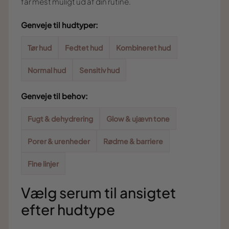
får mest muligt ud af din rutine.
Genveje til hudtyper:
Tør hud
Fedtet hud
Kombineret hud
Normal hud
Sensitiv hud
Genveje til behov:
Fugt & dehydrering
Glow & ujævn tone
Porer & urenheder
Rødme & barriere
Fine linjer
Vælg serum til ansigtet
efter hudtype