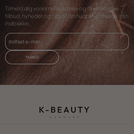
Tilmeld dig vores nyhedsbrev og få eksklusive
tilbud,
nyheder og tips til din hudpleje direkte i din
indbakke.
INDTAST
TILMELD
E-
MAIL
TILMELD