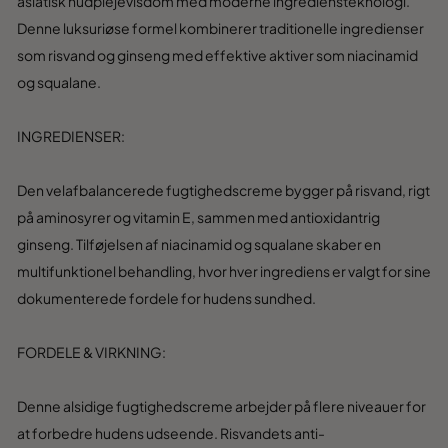
asiatisk hudplejevisdom med moderne ingrediensteknologi.
Denne luksuriøse formel kombinerer traditionelle ingredienser
som risvand og ginseng med effektive aktiver som niacinamid
og squalane.
INGREDIENSER:
Den velafbalancerede fugtighedscreme bygger på risvand, rigt
på aminosyrer og vitamin E, sammen med antioxidantrig
ginseng. Tilføjelsen af niacinamid og squalane skaber en
multifunktionel behandling, hvor hver ingrediens er valgt for sine
dokumenterede fordele for hudens sundhed.
FORDELE & VIRKNING:
Denne alsidige fugtighedscreme arbejder på flere niveauer for
at forbedre hudens udseende. Risvandets anti-