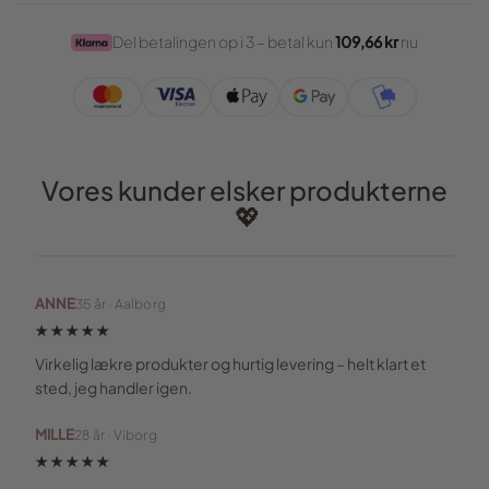
Del betalingen op i 3 – betal kun
109,66 kr
nu
Vores kunder elsker produkterne
💖
ANNE
35 år · Aalborg
★★★★★
Virkelig lækre produkter og hurtig levering – helt klart et
sted, jeg handler igen.
MILLE
28 år · Viborg
★★★★★