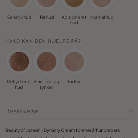
Sensitiv hud
Tør hud
Kombineret
Normal hud
hud
HVAD KAN DEN HJÆLPE PÅ?
Dehydreret
Fine linjer og
Rødme
hud
rynker
Beskrivelse
Beauty of Joseon - Dynasty Cream forener århundreders