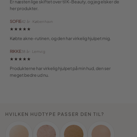
Er næsten lige skiftet over til K-Beauty, og jeg elsker de
her produkter.
SOFIE
42 år · København
★★★★★
Købte akne-rutinen, og den har virkelig hjulpet mig.
RIKKE
38 år · Lemvig
★★★★★
Produkterne har virkelig hjulpet på min hud, den ser
meget bedre ud nu.
HVILKEN HUDTYPE PASSER DEN TIL?