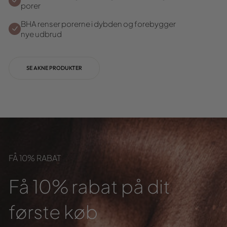
porer
BHA renser porerne i dybden og forebygger
nye udbrud
SE AKNE PRODUKTER
FÅ 10% RABAT
Få 10% rabat på dit
første køb