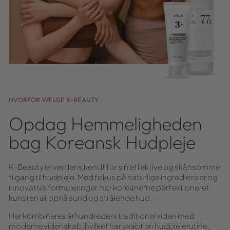
HVORFOR VÆLGE K-BEAUTY
Opdag Hemmeligheden
bag Koreansk Hudpleje
K-Beauty er verdens kendt for sin effektive og skånsomme
tilgang til hudpleje. Med fokus på naturlige ingredienser og
innovative formuleringer, har koreanerne perfektioneret
kunsten at opnå sund og strålende hud.
Her kombineres århundreders traditionel viden med
moderne videnskab, hvilket har skabt en hudplejerutine,