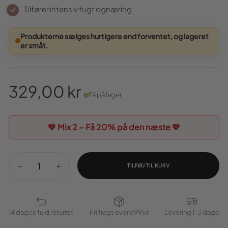
Tilfører intensiv fugt ognæring
Produkterne sælges hurtigere end forventet, og lageret
er småt.
329,00 kr
Få på lager
Normal
pris
💖 Mix 2 – Få
20%
på den næste 💖
TILFØJ TIL KURV
−
+
14 dages fuld returret
Fri fragt over 699 kr
Levering 1-3 dage