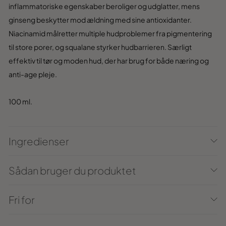
inflammatoriske egenskaber beroliger og udglatter, mens
ginseng beskytter mod ældning med sine antioxidanter.
Niacinamid målretter multiple hudproblemer fra pigmentering
til store porer, og squalane styrker hudbarrieren. Særligt
effektiv til tør og moden hud, der har brug for både næring og
anti-age pleje.
100 ml.
Ingredienser
Sådan bruger du produktet
Fri for