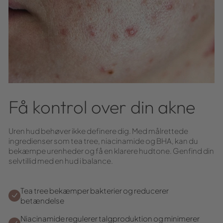
Få kontrol over din akne
Uren hud behøver ikke definere dig. Med målrettede
ingredienser som tea tree, niacinamide og BHA, kan du
bekæmpe urenheder og få en klarere hudtone. Genfind din
selvtillid med en hud i balance.
Tea tree bekæmper bakterier og reducerer
betændelse
Niacinamide regulerer talgproduktion og minimerer