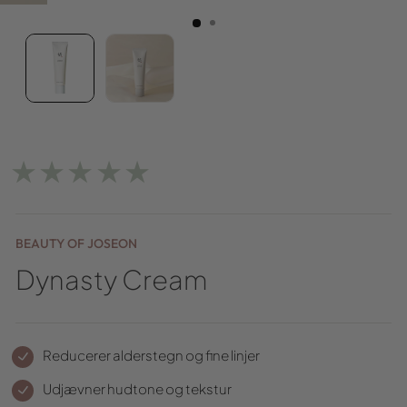
★★★★★
BEAUTY OF JOSEON
Dynasty Cream
Reducerer alderstegn og fine linjer
Udjævner hudtone og tekstur