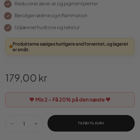
Reducerer akne-ar og pigmentpletter
Beroliger rødme og inflammation
Udjævner hudtone og tekstur
Produkterne sælges hurtigere end forventet, og lageret
er småt.
179,00 kr
Normal
pris
💖 Mix 2 – Få
20%
på den næste 💖
TILFØJ TIL KURV
−
+