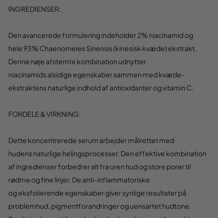
INGREDIENSER
:
Den
avancerede formul
ering in
deholder 2
% niacinam
id og
hele
93
% Chaenomeles
Sinensis
(kinesisk kv
æde) ek
strakt
.
Denne n
ø
je a
fs
temte kombination
u
dnytter
n
iacinamids
alsidige egensk
aber sammen med kv
æde-
ekst
raktens
naturlige indhol
d af antioxi
danter og vitamin C
.
FORD
ELE & VIR
KNING:
Dette
koncent
rerede serum
arbejder målret
tet med
hudens
naturlige helings
processer. Den
effektive komb
ination
af ingre
dienser forb
edrer alt fra
uren hu
d og store porer
til
rødme
og fine linjer
. De
anti-inflammator
iske
og
eksfolierende
egenskaber g
iver synlige result
ater på
problemh
ud, pigment
forandringer og
uensartet
hudtone
.