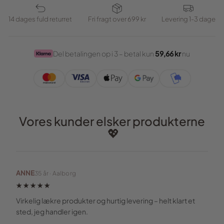
14 dages fuld returret
Fri fragt over 699 kr
Levering 1-3 dage
Del betalingen op i 3 – betal kun
59,66 kr
nu
Vores kunder elsker produkterne
💖
ANNE
35 år · Aalborg
★★★★★
Virkelig lækre produkter og hurtig levering – helt klart et
sted, jeg handler igen.