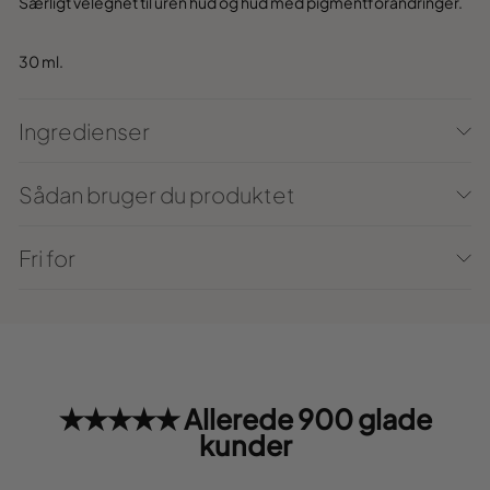
Særligt v
elegnet til
uren hud og
hud med pig
mentforandringer
.
30 ml
.
Ingredienser
Sådan bruger du produktet
Fri for
★★★★★ Allerede 900 glade
kunder