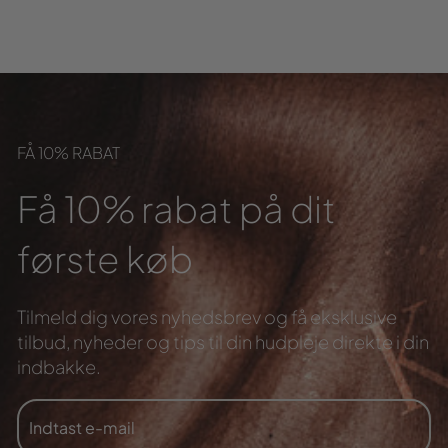
FÅ 10% RABAT
Få 10% rabat på dit
første køb
Tilmeld dig vores nyhedsbrev og få eksklusive
tilbud,
nyheder og tips til din hudpleje direkte i din
indbakke.
INDTAST
TILMELD
E-
MAIL