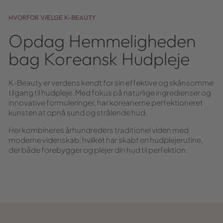
HVORFOR VÆLGE K-BEAUTY
Opdag Hemmeligheden
bag Koreansk Hudpleje
K-Beauty er verdens kendt for sin effektive og skånsomme
tilgang til hudpleje. Med fokus på naturlige ingredienser og
innovative formuleringer, har koreanerne perfektioneret
kunsten at opnå sund og strålende hud.
Her kombineres århundreders traditionel viden med
moderne videnskab, hvilket har skabt en hudplejerutine,
der både forebygger og plejer din hud til perfektion.