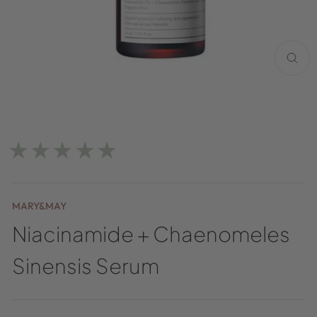
LUK
(ESC)
★★★★★
MARY&MAY
Niacinamide + Chaenomeles
Sinensis Serum