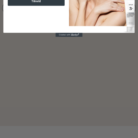
Tilmeld
Niacinamide + Chaenomeles Sinensis Serum