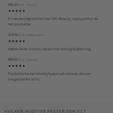
MILLE
28 år · Viborg
★★★★★
Er næsten lige skiftet over til K-Beauty, og jeg elsker de
her produkter.
SOFIE
42 år · København
★★★★★
Købte akne-rutinen, og den har virkelig hjulpet mig.
RIKKE
38 år · Lemvig
★★★★★
Produkterne har virkelig hjulpet på min hud, den ser
meget bedre ud nu.
HVILKEN HUDTYPE PASSER DEN TIL?