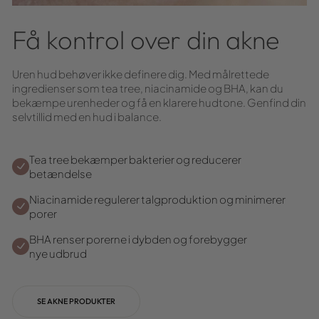
Få kontrol over din akne
Uren hud behøver ikke definere dig. Med målrettede
ingredienser som tea tree, niacinamide og BHA, kan du
bekæmpe urenheder og få en klarere hudtone. Genfind din
selvtillid med en hud i balance.
Tea tree bekæmper bakterier og reducerer
betændelse
Niacinamide regulerer talgproduktion og minimerer
porer
BHA renser porerne i dybden og forebygger
nye udbrud
SE AKNE PRODUKTER