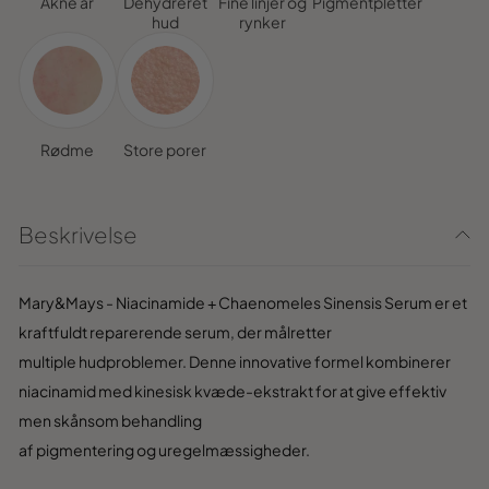
Akne ar
Dehydreret
Fine linjer og
Pigmentpletter
hud
rynker
Rødme
Store porer
Beskrivelse
Mary
&Mays
- Niacinam
ide + Cha
enomeles
Sinensis Se
rum er et
kraft
fuldt repar
erende serum
, der mål
retter
multiple
hudproblemer
. Denne
innovative for
mel kombinerer
n
iacinami
d me
d k
inesisk kvæ
de
-ekstrakt for
at give
effektiv
men
skånsom behan
dling
af
pig
men
tering
og
u
reg
elmæssigh
eder
.