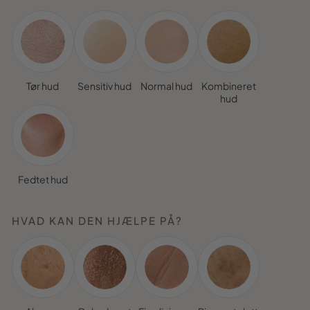
Tør hud
Sensitiv hud
Normal hud
Kombineret
hud
Fedtet hud
HVAD KAN DEN HJÆLPE PÅ?