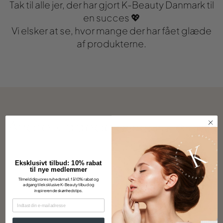
Tak til alle jer, der har gjort K-Beauty Danmark til
en succes 💖
Vi elsker at se, hvor mange der har fået glæde
af produkterne.
Andre kiggede også på disse
Eksklusivt tilbud: 10% rabat
til nye medlemmer
Tilmeld dig vores nyhedsmail, få 10% rabat og
adgang til eksklusive K-Beauty tilbud og
inspirerende skønhedstips.
EMAIL