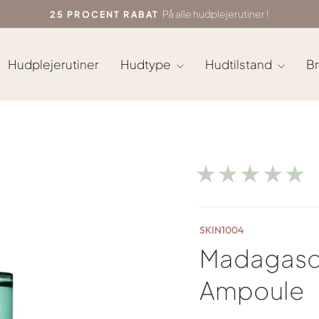
På alle hudplejerutiner !
25 PROCENT RABAT
Sæt
diasshow
på
Hudplejerutiner
Hudtype
Hudtilstand
B
pause
★★★★★
SKIN1004
Madagascar
Ampoule