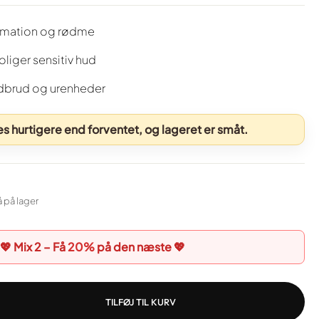
mation og rødme
liger sensitiv hud
dbrud og urenheder
 hurtigere end forventet, og lageret er småt.
å på lager
💖 Mix 2 – Få
20%
på den næste 💖
TILFØJ TIL KURV