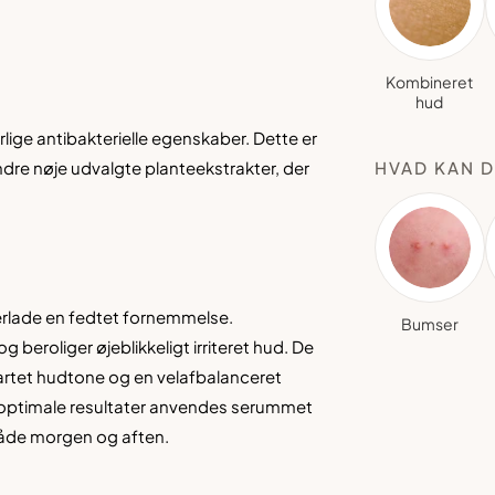
Kombineret
hud
r
lige antibakterielle egenskaber
. Dette er
ndre nøje u
dvalgte planteekstrakter
, der
HVAD KAN D
erlade
en fedtet fornemmelse.
Bumser
og beroliger øjeb
likkeligt irriteret hud
. De
artet hudtone og en vel
afbalanceret
optim
ale resultater anvendes serummet
både morgen
og aften.