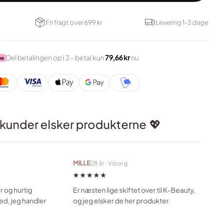
Fri fragt over 699 kr
Levering 1-3 dage
Del betalingen op i 3 – betal kun
79,66 kr
nu
 kunder elsker produkterne
💖
MILLE
28 år · Viborg
★★★★★
r og hurtig
Er næsten lige skiftet over til K-Beauty,
sted, jeg handler
og jeg elsker de her produkter.