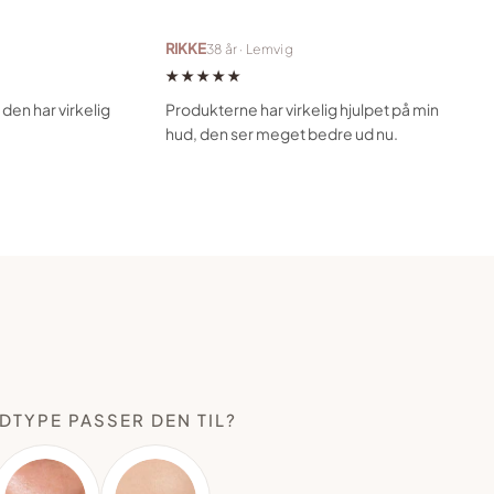
RIKKE
38 år · Lemvig
★★★★★
den har virkelig
Produkterne har virkelig hjulpet på min
hud, den ser meget bedre ud nu.
DTYPE PASSER DEN TIL?