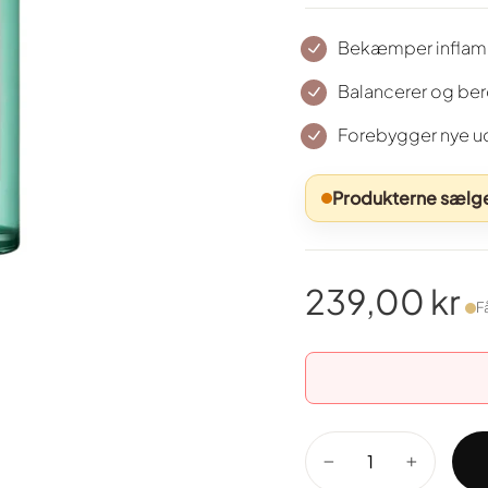
Bekæmper inflam
Balancerer og bero
Forebygger nye u
Produkterne sælges
239,00 kr
F
Normal
pris
−
+