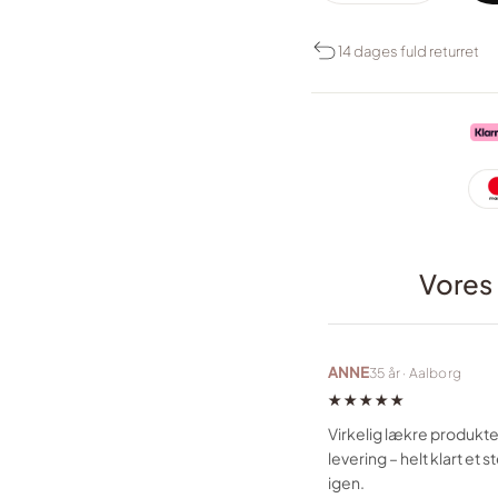
14 dages fuld returret
Vores
ANNE
35 år · Aalborg
★★★★★
Virkelig lækre produkte
levering – helt klart et 
igen.