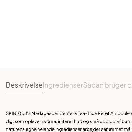
Beskrivelse
Ingredienser
Sådan bruger d
SKIN1004's Madagascar Centella Tea
-Trica Relief Ampo
ule 
dig, som oplever r
ødme, irriteret hud og
små udbrud af bums
naturens egne hel
ende ingredienser arbejder serummet mål