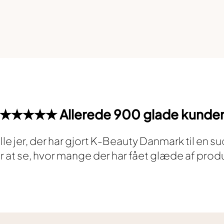
★★★★★ Allerede 900 glade kunde
 alle jer, der har gjort K-Beauty Danmark til en s
er at se, hvor mange der har fået glæde af prod