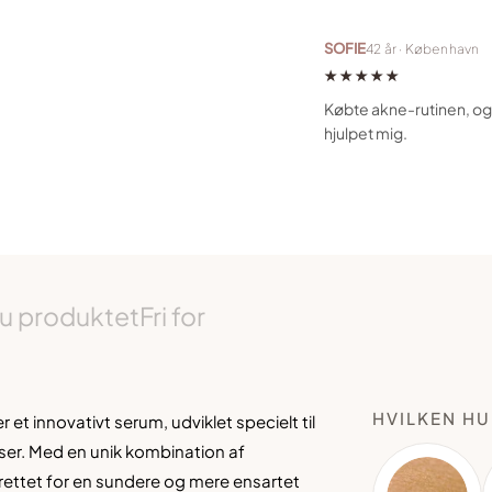
SOFIE
42 år · København
★★★★★
Købte akne-rutinen, og 
hjulpet mig.
u produktet
Fri for
HVILKEN HU
er et innovativt serum, udvik
let specielt til
er. Med en unik
kombination af
rettet
for en sundere og mere ensartet