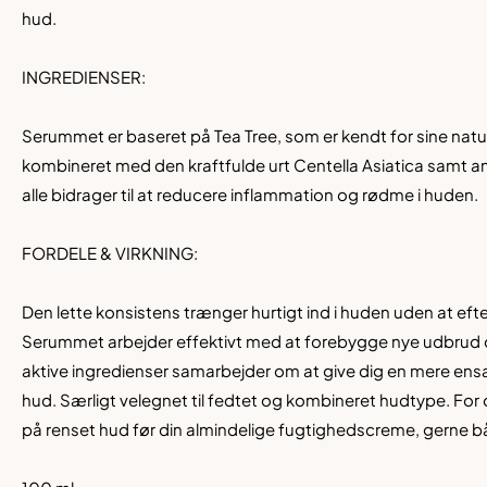
hud
.
INGREDIENSER:
Serummet er
baseret på Tea Tree, som er kendt for sine natu
kombineret med den kraftful
de urt Centella As
iatica samt a
alle bidrager til at reducere inflammation og r
ødme i huden.
FORDELE
& VIRKNING:
Den lette konsistens træn
ger hurtigt ind i huden uden at eft
Serummet arbej
der effektivt med at forebygg
e nye udbrud 
aktive ingredienser samarbej
der om at give dig en mere ens
hud
. Særligt velegnet til fedtet
og kombineret hudtype. For 
på renset h
ud før din almindelige fugtighe
dscreme, gerne 