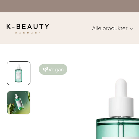
Gå
til
indhold
Alle produkter
Vegan