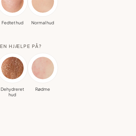
Fedtet hud
Normal hud
EN HJÆLPE PÅ?
Dehydreret
Rødme
hud