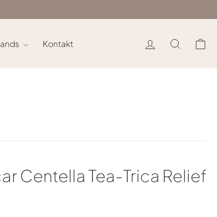
Log ind
Søg
In
rands
Kontakt
 Centella Tea-Trica Relief